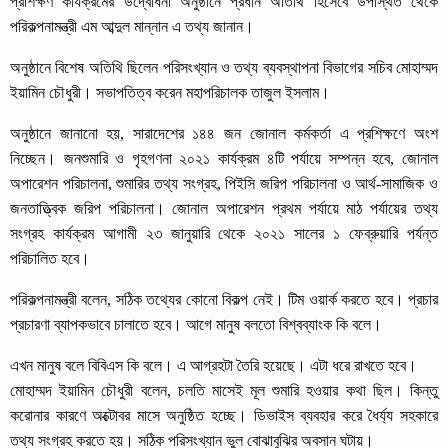
প্রশিক্ষণ কার্যক্রমের উদ্বোধনী অনুষ্ঠানে প্রধান অতিথি হিসেবে উপস্থিত থেকে
পরিকল্পনামন্ত্রী এম আব্দুল মান্নান এ তথ্য জানান।
অনুষ্ঠানে বিশেষ অতিথি ছিলেন পরিসংখ্যান ও তথ্য ব্যবস্থাপনা বিভাগের সচিব মোহাম্মদ
ইয়ামিন চৌধুরী। সভাপতিত্ব করেন মহাপরিচালক তাজুল ইসলাম।
অনুষ্ঠানে জানানো হয়, সারাদেশের ১৪৪ জন জোনাল কর্মকর্তা এ প্রশিক্ষণে অংশ
নিচ্ছেন। জনশুমারি ও গৃহগণনা ২০২১ কার্যক্রম ৪টি পর্যায়ে সম্পন্ন হবে, জোনাল
অপারেশন পরিচালনা, শুমারির তথ্য সংগ্রহ, পিইসি জরিপ পরিচালনা ও আর্থ-সামাজিক ও
জনতাত্ত্বিক জরিপ পরিচালনা। জোনাল অপারেশন প্রথম পর্যায়ে মাঠ পর্যায়ের তথ্য
সংগ্রহ কার্যক্রম আগামী ২৩ জানুয়ারি থেকে ২০২১ সালের ১ ফেব্রুয়ারি পর্যন্ত
পরিচালিত হবে।
পরিকল্পনামন্ত্রী বলেন, সঠিক তথ্যের কোনো বিকল্প নেই। টিম ওয়ার্ক করতে হবে। প্রচার
প্রচারণা ব্যাপকভাবে চালাতে হবে। আগে মানুষ বলতো বিশ্বব্যাংক কি বলে।
এখন মানুষ বলে বিবিএস কি বলে। এ আগ্রহটা তৈরি হয়েছে। এটা ধরে রাখতে হবে।
মোহাম্মদ ইয়ামিন চৌধুরী বলেন, চলতি মাসেই মূল শুমারি হওয়ার কথা ছিল। কিন্তু
করোনার কারণে অক্টোবর মাসে অনুষ্ঠিত হচ্ছে। ডিভাইস ব্যবহার করে ধৈর্য্য সহকারে
তথ্য সংগ্রহ করতে হয়। সঠিক পরিসংখ্যান ভুল বোঝাবুঝির অবসান ঘটায়।