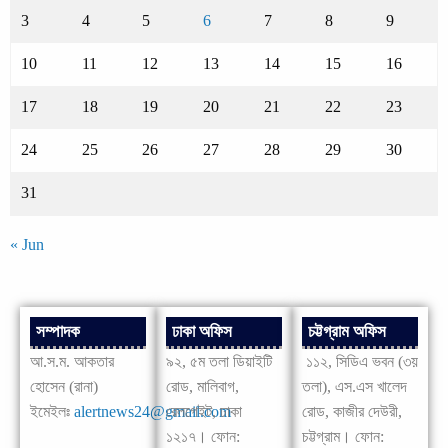
3
4
5
6
7
8
9
10
11
12
13
14
15
16
17
18
19
20
21
22
23
24
25
26
27
28
29
30
31
« Jun
সম্পাদক
ঢাকা অফিস
চট্টগ্রাম অফিস
আ.স.ম. আকতার
৯২, ৫ম তলা ডিয়াইটি
১১২, সিডিএ ভবন (৩য়
হোসেন (রানা)
রোড, মালিবাগ,
তলা), এস.এস খালেদ
ইমেইলঃ
alertnews24@gmail.com
রেলগেইট, ঢাকা
রোড, কাজীর দেউরী,
১২১৭। ফোন:
চট্টগ্রাম। ফোন: