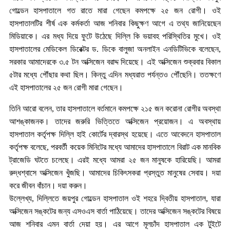
গোল্ডেন হাসপাতালে গত রাতে মারা গেছেন কমপক্ষে ২৫ জন রোগী। ওই
হাসপাতালটির শীর্ষ এক কর্মকর্তা আজ শনিবার কিছুক্ষণ আগে এ তথ্য জানিয়েছেন
মিডিয়াকে। এর মধ্য দিয়ে ফুটে উঠেছে দিল্লি কি ভয়াবহ পরিস্থিতির মুখে। ওই
হাসপাতালের মেডিকেল ডিরেক্টর ড. ডিকে বালুজা অনলাইন এনডিটিভিকে বলেছেন,
সরকার আমাদেরকে ৩.৫ টন অক্সিজেন বরাদ্দ দিয়েছে। এই অক্সিজেন শুক্রবার বিকাল
৫টার মধ্যে পৌঁছার কথা ছিল। কিন্তু এদিন মধ্যরাত পর্যন্তও পৌঁছেনি। ততক্ষণে
এই হাসপাতালের ২৫ জন রোগী মারা গেছেন।
তিনি আরো বলেন, তার হাসপাতালে বর্তমানে কমপক্ষে ২১৫ জন করোনা রোগীর অবস্থা
আশঙ্কাজনক। তাদের জরুরি ভিত্তিতে অক্সিজেন প্রয়োজন। এ অবস্থায়
হাসপাতাল কর্তৃপক্ষ দিল্লি হাই কোর্টের দ্বারস্থ হয়েছে। এতে আবেদনে হাসপাতাল
কর্তৃপক্ষ বলেছে, পরবর্তী কয়েক মিনিটের মধ্যে আমাদের হাসপাতালে বিরাট এক মানবিক
ট্রাজেডি ঘটতে চলেছে। এরই মধ্যে আমরা ২৫ জন মানুষকে হারিয়েছি। আমরা
রুদ্ধশ্বাসে অক্সিজেন খুঁজছি। আমাদের চিকিৎসকরা প্রস্তুত মানুষের সেবায়। দয়া
করে জীবন বাঁচান। দয়া করুন।
উল্লেখ্য, দিল্লিতে জয়পুর গোল্ডেন হাসপাতাল ওই শহরে দ্বিতীয় হাসপাতাল, যারা
অক্সিজেন সঙ্কটের জন্য এসওএস বার্তা পাঠিয়েছে। তাদের অক্সিজেন সঙ্কটের বিষয়ে
আজ শনিবার এমন বার্তা দেয়া হয়। এর আগে মূলচাঁদ হাসপাতাল এক টুইটে