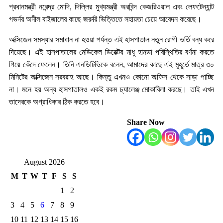
প্রধানমন্ত্রী নরেন্দ্র মোদি, দিল্লির মুখ্যমন্ত্রী অরবিন্দ কেজরিওয়াল এবং লেফটেন্যান্ট
গভর্নর অনীল বাইজালের কাছে জরুরি ভিত্তিতে সহায়তা চেয়ে আবেদন করেছে।
অক্সিজেন সমস্যার সমাধান না হওয়া পর্যন্ত এই হাসপাতাল নতুন রোগী ভর্তি বন্ধ করে
দিয়েছে। এই হাসপাতালের মেডিকেল ডিরেক্টর মাধু হানডা পরিস্থিতির বর্ণনা করতে
গিয়ে কেঁদে ফেলেন। তিনি এনডিটিভিকে বলেন, আমাদের কাছে এই মুহূর্তে মাত্র ৩০
মিনিটের অক্সিজেন সরবরাহ আছে। কিন্তু এখনও কোনো অফিস থেকে সাড়া পাচ্ছি
না। মনে হয় অন্য হাসপাতালও একই রকম চ্যালেঞ্জ মোকাবিলা করছে। তাই এখন
তাদেরকে অগ্রাধিকার ঠিক করতে হবে।
Share Now
August 2026
M
T
W
T
F
S
S
1
2
3
4
5
6
7
8
9
10
11
12
13
14
15
16