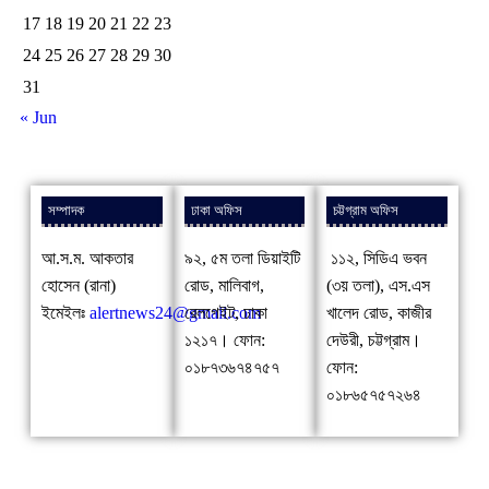
17
18
19
20
21
22
23
24
25
26
27
28
29
30
31
« Jun
সম্পাদক
ঢাকা অফিস
চট্টগ্রাম অফিস
আ.স.ম. আকতার
৯২, ৫ম তলা ডিয়াইটি
১১২, সিডিএ ভবন
হোসেন (রানা)
রোড, মালিবাগ,
(৩য় তলা), এস.এস
ইমেইলঃ
alertnews24@gmail.com
রেলগেইট, ঢাকা
খালেদ রোড, কাজীর
১২১৭। ফোন:
দেউরী, চট্টগ্রাম।
০১৮৭৩৬৭৪৭৫৭
ফোন:
০১৮৬৫৭৫৭২৬৪