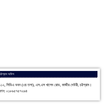
চট্টগ্রাম অফিস
১২, সিডিএ ভবন (৩য় তলা), এস.এস খালেদ রোড, কাজীর দেউরী, চট্টগ্রাম।
োন: ০১৮৬৫৭৫৭২৬৪