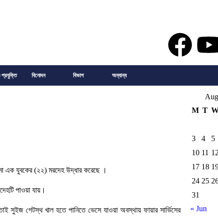
 প্রযুক্তি
বিনোদন
বিভাগ
অন্যান্য
Aug
M
T
3
4
5
10
11
1
17
18
1
তনামা এক যুবকের (২২) মরদেহ উদ্ধার করেছে ।
24
25
2
রদেহটি পাওয়া যায়।
31
« Jun
াক্তাই সুইজ গেটস্থ খাল হতে পানিতে ভেসে যাওয়া অবস্থায় ফায়ার সার্ভিসের