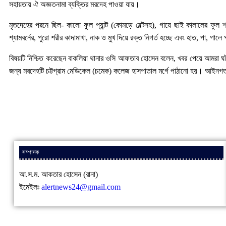
সহায়তায় ঐ অজ্ঞতনামা ব্যক্তির মরদেহ পাওয়া যায়।
মৃতদেহের পরনে ছিল- কালো ফুল প্যান্ট (কোমড়ে বেল্টসহ), গায়ে ছাই কালালের ফুল শ
শ্যামবর্নের, পুরো শরীর কাদামাখা, নাক ও মুখ দিয়ে রক্ত নিগর্ত হচ্ছে এবং হাত, পা, গা
বিষয়টি নিশ্চিত করেছেন বাকলিয়া থানার ও‌সি আফতাব হোসেন বলেন, খবর পেয়ে আমরা ঘট
জন্য মরদেহটি চট্টগ্রাম মেডিকেল (চমেক) কলেজ হাসপাতাল মর্গে পাঠানো হয়। আইনগত
সম্পাদক
আ.স.ম. আকতার হোসেন (রানা)
ইমেইলঃ
alertnews24@gmail.com