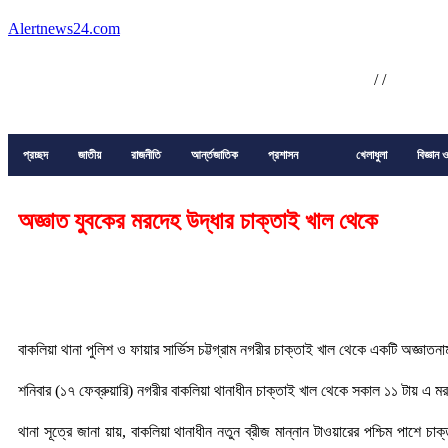
Alertnews24.com
/
/
প্রচ্ছদ
জাতীয়
রাজনীতি
আর্ন্তজাতিক
প্রশাসন
খেলাধুলা
বিজ্ঞান ও
অজ্ঞাত যুবকের মরদেহ উদ্ধার চাক্তাই খাল থেকে
বাক‌লিয়া থানা পুলিশ ও ফায়ার সা‌র্ভিস চট্টগ্রাম নগরীর চাক্তাই খাল থেকে একটি অজ্ঞা
শনিবার (১৭ ফেব্রুয়ারি) নগরীর বাকলিয়া থানাধীন চাক্তাই খাল থেকে সকাল ১১ টায় এ ম
থানা সূত্রে জানা য়ায়, বাকলিয়া থানাধীন নতুন ব্রীজ মান্নান টাওয়ারের পশ্চিম পাশে চ