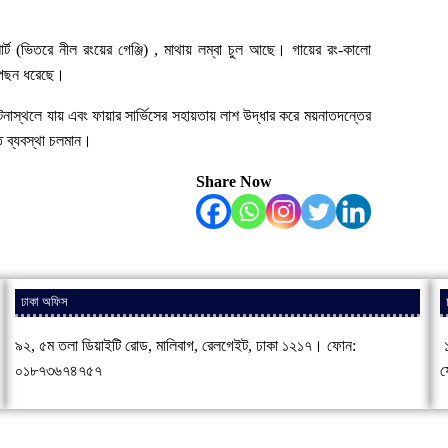
ার্ট (ভিতরে নীল রংয়ের গেঞ্জি) , মাথায় লম্বা চুল আছে। গায়ের রং-কালো
লে পছন ধরেছে।
নাস্থলে যায় এবং ফায়ার সার্ভিসের সহায়তায় লাশ উদ্ধার করে ময়নাতদন্তের
 ব্যবস্থা চলমান।
Share Now
ঢাকা অফিস
৯২, ৫ম তলা ডিয়াইটি রোড, মালিবাগ, রেলগেইট, ঢাকা ১২১৭। ফোন:
১
০১৮৭৩৬৭৪৭৫৭
ফ