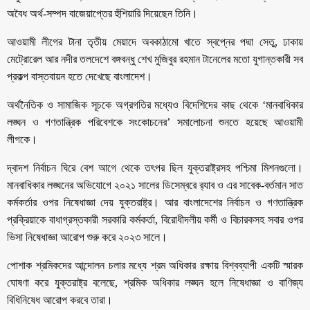
অবৈধ অর্থ-সম্পদ বাজেয়াপ্তের হুঁশিয়ারি দিয়েছেন তিনি।
আওয়ামী লীগের টানা তৃতীয় মেয়াদে অবকাঠামো খাতে স্বপ্নের পদ্মা সেতু, ঢাকায়
মেট্রোরেল আর নদীর তলদেশে বঙ্গবন্ধু শেখ মুজিবুর রহমান টানেলের মতো যুগান্তকারী সব
প্রকল্প বাস্তবায়ন হতে দেখেছে বাংলাদেশ।
অর্থনৈতিক ও সামাজিক সূচকে অগ্রগতির মধ্যেও বিদেশিদের কাছ থেকে ‘মানবাধিকার
লঙ্ঘন ও গণতান্ত্রিক পরিবেশকে সংকোচনের’ সমালোচনা শুনতে হয়েছে আওয়ামী
লীগকে।
দ্বাদশ নির্বাচন ঘিরে বেশ আগে থেকে তৎপর ছিল যুক্তরাষ্ট্রসহ পশ্চিমা মিশনগুলো।
মানবাধিকার লঙ্ঘনের অভিযোগে ২০২১ সালের ডিসেম্বরে র‌্যাব ও এর সাবেক-বর্তমান সাত
কর্মকর্তার ওপর নিষেধাজ্ঞা দেয় যুক্তরাষ্ট্র। আর বাংলাদেশের নির্বাচন ও গণতান্ত্রিক
প্রক্রিয়াকে বাধাগ্রস্তকারী সরকারি কর্মকর্তা, বিরোধীদলীয় কর্মী ও বিচারকসহ সবার ওপর
ভিসা নিষেধাজ্ঞা আরোপ শুরু করে ২০২৩ সালে।
পোশাক শ্রমিকদের আন্দোলন চলার মধ্যে শ্রম অধিকার রক্ষায় বিশ্বব্যাপী একটি স্মারক
ঘোষণা করে যুক্তরাষ্ট্র বলেছে, শ্রমিক অধিকার লঙ্ঘন হলে নিষেধাজ্ঞা ও বাণিজ্য
বিধিনিষেধ আরোপ করবে তারা।