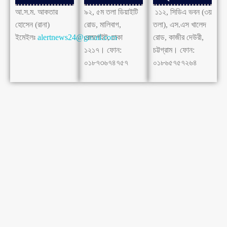
আ.স.ম. আকতার
৯২, ৫ম তলা ডিয়াইটি
১১২, সিডিএ ভবন (৩য়
হোসেন (রানা)
রোড, মালিবাগ,
তলা), এস.এস খালেদ
ইমেইলঃ
alertnews24@gmail.com
রেলগেইট, ঢাকা
রোড, কাজীর দেউরী,
১২১৭। ফোন:
চট্টগ্রাম। ফোন:
০১৮৭৩৬৭৪৭৫৭
০১৮৬৫৭৫৭২৬৪