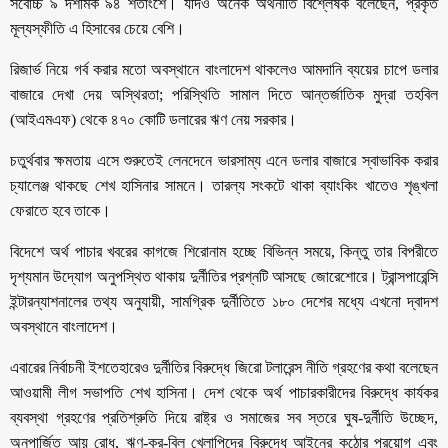
সর্বোচ্চ ৯ দশমিক ৯৪ শতাংশে। যদিও অনেক অর্থনীতি বিশ্লেষক বলেছেন, প্রকৃত
মূল্যস্ফীতি এ হিসাবের চেয়ে বেশি।
রিজার্ভ নিয়ে গর্ব করার মতো অবস্থানে বাংলাদেশ থাকলেও আমদানি ব্যয়ের চাপে ডলার
বাজারে দেখা দেয় অস্থিরতা; পরিস্থিতি সামাল দিতে আন্তর্জাতিক মুদ্রা তহবিল
(আইএমএফ) থেকে ৪৭০ কোটি ডলারের ঋণ নেয় সরকার।
চতুর্থবার ক্ষমতায় এসে শুরুতেই লেনদেনে ভারসাম্য এনে ডলার বাজারে স্বাভাবিক করার
চ্যালেঞ্জ থাকছে শেখ হাসিনার সামনে। তারল্য সংকটে থাকা ব্যাংকিং খাতেও শৃঙ্খলা
ফেরাতে হবে তাকে।
বিদেশে অর্থ পাচার খবরের কাগজে শিরোনাম হচ্ছে বিভিন্ন সময়ে, কিন্তু তার বিপরীতে
দৃশ্যমান উদ্যোগ অনুপস্থিত থাকায় দুর্নীতির প্রশ্নটি আসছে জোরেশোরে। ট্রান্সপারেন্সি
ইন্টারন্যাশনালের তথ্য অনুযায়ী, সামগ্রিক দুর্নীতিতে ১৮০ দেশের মধ্যে এখনো দ্বাদশ
অবস্থানে বাংলাদেশ।
এবারের নির্বাচনী ইশতেহারেও দুর্নীতির বিরুদ্ধে জিরো টলারেন্স নীতি গ্রহণের কথা বলেছেন
আওয়ামী লীগ সভাপতি শেখ হাসিনা। দেশ থেকে অর্থ পাচারকারীদের বিরুদ্ধে কার্যকর
ব্যবস্থা গ্রহণের প্রতিশ্রুতি দিয়ে রাষ্ট্র ও সমাজের সব স্তরে ঘুষ-দুর্নীতি উচ্ছেদ,
অনুপার্জিত আয় রোধ, ঋণ-কর-বিল খেলাপিদের বিরুদ্ধে আইনের কঠোর প্রয়োগ এবং