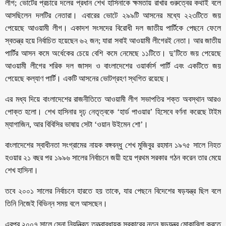
লীগ; ভোটের প্রচারে দলের প্রধান শেখ হাসিনাকে ক্ষমতায় রাখার গুরুত্বের কথাই বলে
আসছিলেন দলটির নেতারা। এবারের ভোটে ২৯৯টি আসনের মধ্যে ২২৩টিতে জয়
পেয়েছে আওয়ামী লীগ। একাদশ সংসদের বিরোধী দল জাতীয় পার্টিকে পেছনে ফেলে
স্বতন্ত্র হয়ে নির্বাচিত হয়েছেন ৬২ জন; যারা সবাই আওয়ামী লীগেরই নেতা। আর জাতীয়
পার্টির আসন কমে অর্ধেকের চেয়ে বেশি কমে নেমেছে ১১টিতে। দু’টিতে জয় পেয়েছে
আওয়ামী লীগের শরিক দল জাসদ ও বাংলাদেশের ওয়ার্কার্স পার্টি এবং একটিতে জয়
পেয়েছে কল্যাণ পার্টি। একটি আসনের ভোটগ্রহণ স্থগিত রয়েছে।
এর মধ্য দিয়ে বাংলাদেশের রাজনীতিতে আওয়ামী লীগ সভাপতির শক্ত অবস্থান আরও
পোক্ত হলো। শেখ হাসিনার দৃঢ় নেতৃত্বকে ‘হার্ড পাওয়ার’ হিসেবে বর্ণনা করেছে টাইম
ম্যাগাজিন, আর বিবিসির ভাষায় সেটা ‘ওয়ান উইমেন শো’।
বাংলাদেশের স্বাধীনতা সংগ্রামের নায়ক বঙ্গবন্ধু শেখ মুজিবুর রহমান ১৯৭৫ সালে নিহত
হওয়ার ২১ বছর পর ১৯৯৬ সালের নির্বাচনে জয়ী হয়ে প্রথম সরকার গঠন করেন তার মেয়ে
শেখ হাসিনা।
তবে ২০০১ সালের নির্বাচনে হারতে হয় তাকে, যার পেছনে বিদেশের ষড়যন্ত্র ছিল বলে
তিনি নিজেই বিভিন্ন সময় বলে আসছেন।
এরপর ২০০৭ সালে সেনা নিয়ন্ত্রিত তত্ত্বাবধায়ক সরকারের নতুন ষড়যন্ত্র মোকাবিলা করতে