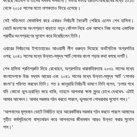
করেছে বিএনপি ও তাদের সমমনা দলগুলো। দফায় দফায় হরতাল-অবরোধের মধ্যে ২০১৩
থেকে ২০১৫ সালের মতো নাশকতাও ফিরে এসেছে।
সেই সহিংসতা মোকাবিলা করে এবারও নির্বাচনী বৈতরণী পেরিয়ে এলেন শেখ হাসিনা।
ভোটে জনগণের অংশগ্রহণ বাড়াতে নতুন কৌশল নিয়ে এক আসনে নিজ দলের একাধিক
প্রার্থীর অংশগ্রহণের সুযোগ করে দিয়েছিলেন তিনি।
এবারের নির্বাচনের ইশতেহারেও আওয়ামী লীগ গুরুত্ব দিয়েছে অর্থনৈতিক অগ্রগতির
ওপর; ২০৪১ সালের মধ্যে উন্নত-সমৃদ্ধ স্মার্ট সোনার বাংলা গড়ার কথা বলছে দলটি।
শেখ হাসিনা প্রতিশ্রুতি দিয়ে রেখেছেন, অগ্রগতির ধারাবাহিকতায় ২০৩১ সালের মধ্যে
বাংলাদেশকে উচ্চ মধ্যম আয়ের এবং ২০৪১ সালের মধ্যে উন্নত-সমৃদ্ধ স্মার্ট ‘সোনার
বাংলা’য় পরিণত করবেন তিনি। গত ৪ জানুয়ারি নির্বাচনী ভাষণে তিনি বলেন, ‘চলার পথে
যদি কোনো ভুল-ভ্রান্তি করে থাকি, তাহলে আপনারা ক্ষমা সুন্দর চোখে দেখবেন- এটাই
আমার আবেদন। আবার সরকার গঠন করতে পারলে, ভুলগুলো শোধরাবার সুযোগ পাব।’
‘আপনাদের মূল্যবান ভোটে নির্বাচিত হয়ে আরেকটিবার সরকার গঠন করতে পারলে আমাদের
গৃহীত কর্মসূচিগুলো বাস্তবায়ন করে আপনাদের জীবনমান আরও উন্নত করার সুযোগ
পাব।’