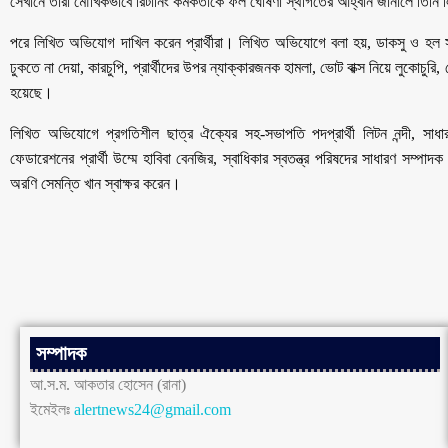
সেখানে তারা মৌখিকভাবে রিটার্নিং কর্মকর্তাকে ফল ঘোষণা স্থগিতের আহ্বান জানালে তিন
পরে লিখিত অভিযোগ দাখিল করেন প্রার্থীরা। লিখিত অভিযোগে বলা হয়, ডাকসু ও হল সংসদ 
ঢুকতে না দেয়া, কারচুপি, প্রার্থীদের উপর ন্যাক্কারজনক হামলা, ভোট বাক্স নিয়ে লুকোচুরি,
হয়েছে।
লিখিত অভিযোগে প্রগতিশীল ছাত্র ঐক্যের সহ-সভাপতি পদপ্রার্থী লিটন নন্দী, সাধার
ফেডারেশনের প্রার্থী উম্মে হাবিবা বেনজির, স্বাধিকার স্বতন্ত্র পরিষদের সাধারণ সম্পাদ
অরণি সেমন্তি খান স্বাক্ষর করেন।
সম্পাদক
আ.স.ম. আকতার হোসেন (রানা)
ইমেইলঃ
alertnews24@gmail.com