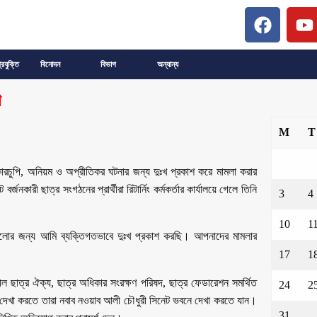
্রযুক্তি
বিনোদন
বিভাগ
অন্যান্য
া
M
T
ে কারচুপি, অনিয়ম ও অপ্রীতিকর ঘটনার জন্য দুঃখ প্রকাশ করে মামলা করার
নকারী ছাত্র সংগঠনের প্রার্থীরা রিটার্নিং কর্মকর্তার কার্যালয়ে গেলে তিনি
3
4
10
1
েগুলোর জন্য আমি ব্যক্তিগতভাবে দুঃখ প্রকাশ করছি। আপনাদের মামলার
17
1
শীল ছাত্র ঐক্য, ছাত্র অধিকার সংরক্ষণ পরিষদ, ছাত্র ফেডারেশন সমর্থিত
24
2
র সঙ্গে দেখা করতে তারা নবাব নওয়াব আলী চৌধুরী সিনেট ভবনে দেখা করতে যান।
31