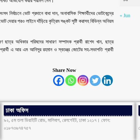
ি লিখিত অভিযোগ করার পরামর্শ দেন।
নির্বাচনে ভোট প্রদানে বাধা দান, অনাবাসিক শিক্ষার্থীদের ভোটকেন্দ্রে
« Jun
 ভোট দেয়ার পরও লাইনে দাঁড়িয়ে কৃত্রিম সঙ্কট সৃষ্টি করাসহ বিভিন্ন অনিয়ম
ণ ছাত্র অধিকার পরিষদের সাধারণ সম্পাদক প্রার্থী রাশেদ খান, ছাত্র
ক প্রার্থী এ আর এম আনিসুর রহমান ও স্বতন্ত্র জোটের সহ-সভাপতি প্রার্থী
Share Now
ঢাকা অফিস
৯২, ৫ম তলা ডিয়াইটি রোড, মালিবাগ, রেলগেইট, ঢাকা ১২১৭। ফোন:
০১৮৭৩৬৭৪৭৫৭