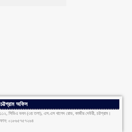
চট্টগ্রাম অফিস
১১২, সিডিএ ভবন (৩য় তলা), এস.এস খালেদ রোড, কাজীর দেউরী, চট্টগ্রাম।
ফোন: ০১৮৬৫৭৫৭২৬৪