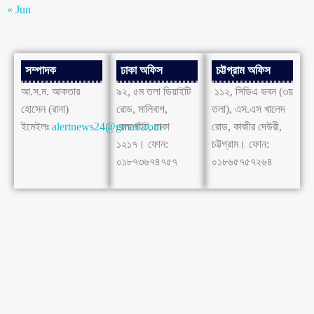
« Jun
সম্পাদক
ঢাকা অফিস
চট্টগ্রাম অফিস
আ.স.ম. আকতার
৯২, ৫ম তলা ডিয়াইটি
১১২, সিডিএ ভবন (৩য়
হোসেন (রানা)
রোড, মালিবাগ,
তলা), এস.এস খালেদ
ইমেইলঃ
alertnews24@gmail.com
রেলগেইট, ঢাকা
রোড, কাজীর দেউরী,
১২১৭। ফোন:
চট্টগ্রাম। ফোন:
০১৮৭৩৬৭৪৭৫৭
০১৮৬৫৭৫৭২৬৪