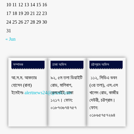
10
11
12
13
14
15
16
17
18
19
20
21
22
23
24
25
26
27
28
29
30
31
« Jun
সম্পাদক
ঢাকা অফিস
চট্টগ্রাম অফিস
আ.স.ম. আকতার
৯২, ৫ম তলা ডিয়াইটি
১১২, সিডিএ ভবন
হোসেন (রানা)
রোড, মালিবাগ,
(৩য় তলা), এস.এস
ইমেইলঃ
alertnews24@gmail.com
রেলগেইট, ঢাকা
খালেদ রোড, কাজীর
১২১৭। ফোন:
দেউরী, চট্টগ্রাম।
০১৮৭৩৬৭৪৭৫৭
ফোন:
০১৮৬৫৭৫৭২৬৪