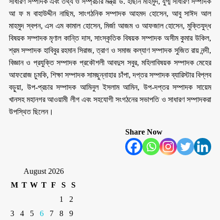
সাধারণ সম্পাদক এবং তথ্য ও সম্প্রচার মন্ত্রী ড. হাছান মাহমুদ, যুগ্ম সাধারণ সম্পাদক
আ ফ ম বাহাউদ্দীন নাছিম, সাংগঠনিক সম্পাদক আহমদ হোসেন, আবু সাঈদ আল
মাহমুদ স্বপন, এস এম কামাল হোসেন, মির্জা আজম ও আফজাল হোসেন, মুক্তিযুদ্ধ
বিষয়ক সম্পাদক মৃণাল কান্তি দাস, সাংস্কৃতিক বিষয়ক সম্পাদক অসীম কুমার উকিল,
শ্রম সম্পাদক হাবিবুর রহমান সিরাজ, ত্রাণ ও সমাজ কল্যাণ সম্পাদক সুজিত রায় নন্দী,
বিজ্ঞান ও প্রযুক্তি সম্পাদক প্রকৌশলী আবদুস সবুর, মহিলাবিষয়ক সম্পাদক মেহের
আফরোজ চুমকি, শিক্ষা সম্পাদক সামছুন্নাহার চাঁপা, দপ্তর সম্পাদক ব্যারিস্টার বিপ্লব
বড়ুয়া, উপ-প্রচার সম্পাদক আমিনুল ইসলাম আমিন, উপ-দপ্তর সম্পাদক সায়েম
খানসহ মহানগর আওয়ামী লীগ এবং সহযোগী সংগঠনের সভাপতি ও সাধারণ সম্পাদকরা
উপস্থিত ছিলেন।
Share Now
August 2026
M
T
W
T
F
S
S
1
2
3
4
5
6
7
8
9