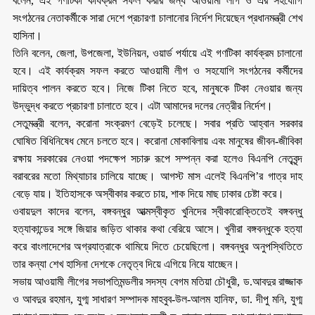
বলেন, এই গণটিকা কার্যক্রম সফল করার জন্য আওয়ামী লীগ ও এর সহযোগি
সংগঠনের নেতাকর্মীকে সারা দেশে প্রচারণা চালানোর নির্দেশ দিয়েছেন প্রধানমন্ত্রী শেখ
হাসিনা।
তিনি বলেন, জেলা, উপজেলা, ইউনিয়ন, ওয়ার্ড পর্যায়ে এই গণটিকা কার্যক্রম চালানো
হবে। এই কার্যক্রম সফল করতে আওয়ামী লীগ ও সহযোগি সংগঠনের কর্মীদের
দায়িত্ব পালন করতে হবে। নিজে টিকা নিতে হবে, মানুষকে টিকা নেওয়ার জন্য
উদ্ভুদ্ধ করতে প্রচারণা চালাতে হবে। এটা আমাদের দলের নেত্রীর নির্দেশ।
সেতুমন্ত্রী বলেন, করোনা সংক্রমণ বেড়েই চলেছে। সবার প্রতি আহ্বান সরকার
ঘোষিত বিধিনিষেধ মেনে চলতে হবে। করোনা মোকাবিলায় এবং মানুষের জীবন-জীবিকা
রক্ষায় সরকারের নেওয়া পদক্ষেপ সচারু রূপে সম্পন্ন করা হলেও বিএনপি নেতৃবৃন্দ
বরাবরের মতো মিথ্যাচার চালিয়ে যাচ্ছে। আগস্ট মাস এলেই বিএনপি’র গাত্র দাহ
বেড়ে যায়। ইতিহাসকে অস্বীকার করতে চায়, শাক দিয়ে মাছ ঢাকার চেষ্টা করে।
ওবায়দুল কাদের বলেন, বঙ্গবন্ধুর আত্মস্বীকৃত খুনিদের স্বীকারোক্তিতেই বঙ্গবন্ধু
হত্যাকান্ডের সঙ্গে জিয়ার জড়িত থাকার কথা বেরিয়ে আসে। খুনীরা বঙ্গবন্ধুকে হত্যা
করে বাংলাদেশের অগ্রযাত্রাকে থামিয়ে দিতে চেয়েছিলো। বঙ্গবন্ধুর অনুপস্থিতিতে
তার কন্যা শেখ হাসিনা দেশকে নেতৃত্ব দিয়ে এগিয়ে নিয়ে যাচ্ছেন।
সভায় আওয়ামী লীগের সভাপতিমন্ডলীর সদস্য বেগম মতিয়া চৌধুরী, ড.আবদুর রাজ্জাক
ও আবদুর রহমান, যুগ্ম সাধারণ সম্পাদক মাহবুব-উল-আলম হানিফ, ডা. দীপু মনি, যুগ্ম