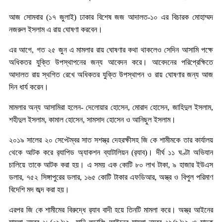
আজ সোমবার (১৭ জুলাই) ঢাকার বিশেষ জজ আদালত-১০ এর বিচারক মোহাম্মদ
নজরুল ইসলাম এ রায় ঘোষণা করবেন।
এর আগে, গত ২৫ জুন এ মামলার রায় ঘোষণার কথা থাকলেও সেদিন আসামি পক্ষে
অধিকতর যুক্তি উপস্থাপনের জন্য আবেদন করে। আবেদনের পরিপ্রেক্ষিতে
আদালত রায় স্থগিত রেখে অধিকতর যুক্তি উপস্থাপন ও রায় ঘোষণার জন্য আজ
দিন ধার্য করেন।
মামলার অন্য আসামিরা হলেন- দেলোয়ার হোসেন, মোরাদ হোসেন, জাহিদুল ইসলাম,
শহীদুল ইসলাম, কামাল হোসেন, সামসাদ হোসেন ও আনিছুল ইসলাম।
২০১৯ সালের ২০ সেপ্টেম্বর সাত সশস্ত্র দেহরক্ষীসহ জি কে শামীমকে তার কার্যালয়
থেকে আটক করে র‌্যাপিড অ্যাকশন ব্যাটালিয়ন (র‌্যাব)। দীর্ঘ ১১ ঘণ্টা অভিযান
চালিয়ে তাকে আটক করা হয়। এ সময় এক কোটি ৮০ লাখ টাকা, ৯ হাজার ইউএস
ডলার, ৭৫২ সিঙ্গাপুরের ডলার, ১৬৫ কোটি টাকার এফডিআর, অস্ত্র ও বিপুল পরিমাণ
বিদেশি মদ জব্দ করা হয়।
এরপর জি কে শামীমের বিরুদ্ধে র‌্যাব বাদী হয়ে তিনটি মামলা করে। অস্ত্র আইনের