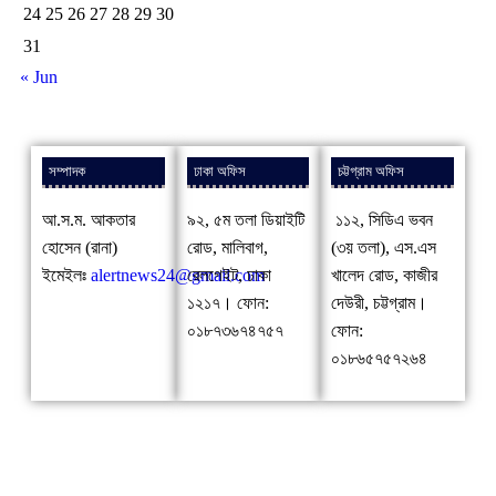
24
25
26
27
28
29
30
31
« Jun
সম্পাদক
ঢাকা অফিস
চট্টগ্রাম অফিস
আ.স.ম. আকতার
৯২, ৫ম তলা ডিয়াইটি
১১২, সিডিএ ভবন
হোসেন (রানা)
রোড, মালিবাগ,
(৩য় তলা), এস.এস
ইমেইলঃ
alertnews24@gmail.com
রেলগেইট, ঢাকা
খালেদ রোড, কাজীর
১২১৭। ফোন:
দেউরী, চট্টগ্রাম।
০১৮৭৩৬৭৪৭৫৭
ফোন:
০১৮৬৫৭৫৭২৬৪