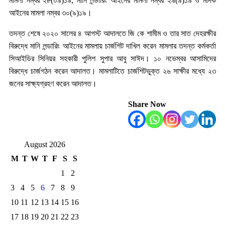
মামলা নম্বর ২৮(০৯)১৯, মানি লন্ডারিং আইনের মামলা নম্বর ২৯(৯)১৯ ও মাদক
আইনের মামলা নম্বর ৩০(৯)১৯।
তদন্ত শেষে ২০২০ সালের ৪ আগস্ট আদালতে জি কে শামীম ও তার সাত দেহরক্ষীর
বিরুদ্ধে মানি লন্ডারিং আইনের মামলায় চার্জশিট দাখিল করেন মামলার তদন্ত কর্মকর্তা
সিআইডির সিনিয়র সহকারী পুলিশ সুপার আবু সাঈদ। ১০ নভেম্বর আসামিদের
বিরুদ্ধে চার্জগঠন করেন আদালত। মামলাটিতে চার্জশিটভুক্ত ২৬ সাক্ষীর মধ্যে ২৩
জনের সাক্ষ্যগ্রহণ করেন আদালত।
Share Now
August 2026
M
T
W
T
F
S
S
1
2
3
4
5
6
7
8
9
10
11
12
13
14
15
16
17
18
19
20
21
22
23