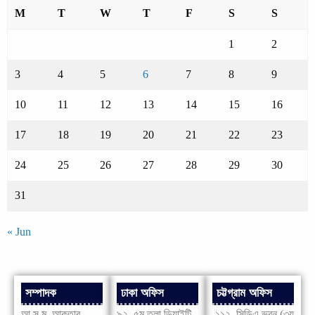
M
T
W
T
F
S
S
1
2
3
4
5
6
7
8
9
10
11
12
13
14
15
16
17
18
19
20
21
22
23
24
25
26
27
28
29
30
31
« Jun
সম্পাদক
ঢাকা অফিস
চট্টগ্রাম অফিস
আ.স.ম. আকতার
৯২, ৫ম তলা ডিয়াইটি
১১২, সিডিএ ভবন (৩য়