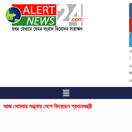
৯
আ
২
/
২
শ্
১
/
২
স
১
আজ সোমবার সন্ধ্যায় দেশে ফিরেছেন প্রধানমন্ত্রী