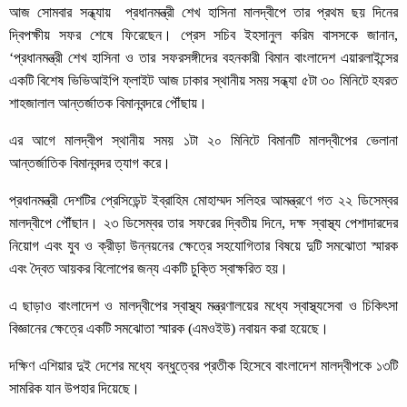
আজ সোমবার সন্ধ্যায় প্রধানমন্ত্রী শেখ হাসিনা মালদ্বীপে তার প্রথম ছয় দিনের
দ্বিপক্ষীয় সফর শেষে ফিরেছেন। প্রেস সচিব ইহসানুল করিম বাসসকে জানান,
‘প্রধানমন্ত্রী শেখ হাসিনা ও তার সফরসঙ্গীদের বহনকারী বিমান বাংলাদেশ এয়ারলাইন্সের
একটি বিশেষ ভিভিআইপি ফ্লাইট আজ ঢাকার স্থানীয় সময় সন্ধ্যা ৫টা ৩০ মিনিটে হযরত
শাহজালাল আন্তর্জাতক বিমানবন্দরে পৌঁছায়।
এর আগে মালদ্বীপ স্থানীয় সময় ১টা ২০ মিনিটে বিমানটি মালদ্বীপের ভেলানা
আন্তর্জাতিক বিমানবন্দর ত্যাগ করে।
প্রধানমন্ত্রী দেশটির প্রেসিডেন্ট ইব্রাহিম মোহাম্মদ সলিহর আমন্ত্রণে গত ২২ ডিসেম্বর
মালদ্বীপে পৌঁছান। ২৩ ডিসেম্বর তার সফরের দ্বিতীয় দিনে, দক্ষ স্বাস্থ্য পেশাদারদের
নিয়োগ এবং যুব ও ক্রীড়া উন্নয়নের ক্ষেত্রে সহযোগিতার বিষয়ে দুটি সমঝোতা স্মারক
এবং দ্বৈত আয়কর বিলোপের জন্য একটি চুক্তি স্বাক্ষরিত হয়।
এ ছাড়াও বাংলাদেশ ও মালদ্বীপের স্বাস্থ্য মন্ত্রণালয়ের মধ্যে স্বাস্থ্যসেবা ও চিকিৎসা
বিজ্ঞানের ক্ষেত্রে একটি সমঝোতা স্মারক (এমওইউ) নবায়ন করা হয়েছে।
দক্ষিণ এশিয়ার দুই দেশের মধ্যে বন্ধুত্বের প্রতীক হিসেবে বাংলাদেশ মালদ্বীপকে ১৩টি
সামরিক যান উপহার দিয়েছে।