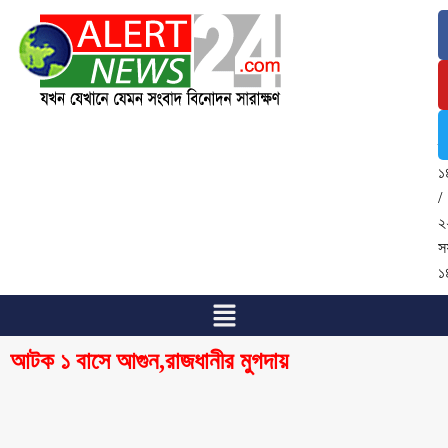
৬
আ
২
/
২
শ্
১
/
২
স
১
আটক ১ বাসে আগুন,রাজধানীর মুগদায়