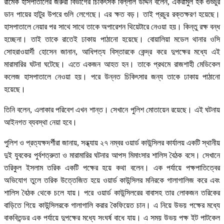
রামেক হাসপাতালের জরুরী বিভাগের চিকিৎসক বিল্লাল উদ্দিন বলেন, একরামুল হক গুড্ডুর
ডান পায়ের হাটুর উপরে গুলি লেগেছে। এর ক্ষত বড়। তাই প্রচুর রক্তক্ষরণ হয়েছে।
হাসপাতালে নেয়ার পর সাথে সাথে তাকে অপারেশন থিয়েটারে নেওয়া হয়। কিন্তু রক্ষ বন্ধ
হচ্ছেনা। তাই তাকে রাতেই ঢাকায় পাঠানো হয়েছে। বোয়ালিয়া মডেল থানার ওসি
সোহরাওয়ার্দী হোসেন জানান, আধিপত্য বিস্তারকে কেন্দ্র করে দুপক্ষের মধ্যে এই
মারামারির ঘটনা ঘটেছে। এতে একজন আহত হন। তাকে প্রথমে রাজশাহী মেডিকেল
কলেজ হাসপাতালে নেওয়া হয়। পরে উন্নত চিকিৎসার জন্য তাকে ঢাকায় পাঠানো
হয়েছে।
তিনি বলেন, এলাকার পরিবেশ এখন শান্ত। সেখানে পুলিশ মোতায়েন রয়েছে। এই ঘটনায়
আইনগত ব্যবস্থা নেয়া হবে।
পুলিশ ও প্রত্যক্ষদর্শীরা জানায়, সন্ধ্যায় ২৭ নম্বর ওয়ার্ড কাউন্সিলর কার্যালয় একটি স্থানীয়
দুই যুবকের পুর্বশত্রুতা ও মারামারির ঘটনার আপস মিমাংসার শালিস বৈঠক বসে। সেখানে
তরিকুল ইসলাম তরিক একটি পক্ষের হয়ে কথা বলেন। এক পর্যায়ে পক্ষপাতিত্বের
অভিযোগ তুলে তরিক উত্তেজিত হয়ে ওয়ার্ড কাউন্সিলর মনিরকে গালাগালিজ করে এবং
শালিস বৈঠক থেকে চলে যায়। পরে ওয়ার্ড কাউন্সিলরের বাবাসহ তার লোকজন তরিকের
বাড়িতে গিয়ে কাউন্সিলরকে গালাগালি করার কৈফিয়েত চান। এ নিয়ে উভয় পক্ষের মধ্যে
বাকবিতন্ডর এক পর্যায়ে দুপক্ষের মধ্যে সংঘর্ষ বাধে যায়। এ সময় উভয় পক্ষ ইট পাটকেল