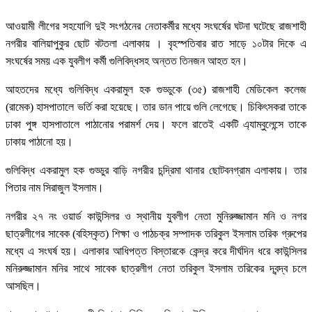
আওয়ামী লীগের সহযোগি দুই সংগঠনের নেতাকর্মীর মধ্যে সংঘর্ষের ঘটনা ঘটেছে রাজশাহী
নগরীর বালিয়াপুকুর ছোট বটতলা এলাকায় । বৃহস্পতিবার রাত সাড়ে ১০টার দিকে এ
সংঘর্ষের সময় এক যুবলীগ কর্মী গুলিবিদ্ধসহ অন্তত তিনজন আহত হন।
আহতদের মধ্যে গুলিবিদ্ধ একরামুল হক গুড্ডুকে (৩৫) রাজশাহী মেডিকেল কলেজ
(রামেক) হাসপাতালে ভর্তি করা হয়েছে। তার ডান পায়ে গুলি লেগেছে। চিকিৎসকরা তাকে
ঢাকা পুঙ্গ হাসপাতালে পাঠানোর পরামর্শ দেয়। ফলে রাতেই একটি এ্যাম্বুলেন্সে তাকে
ঢাকায় পাঠানো হয়।
গুলিবিদ্ধ একরামুল হক গুড্ডুর বাড়ি নগরীর চন্দ্রিমা থানার ছোটবনগ্রাম এলাকায়। তার
পিতার নাম সিরাজুল ইসলাম।
নগরীর ২৭ নং ওয়ার্ড কাউন্সিলর ও স্থানীয় যুবলীগ নেতা মুনিরুজ্জামান মনি ও নগর
ছাত্রলীগের সাবেক (বহিস্কৃত) শিক্ষা ও পাঠচক্র সম্পাদক তরিকুল ইসলাম তরিক গ্রুপের
মধ্যে এ সংঘর্ষ হয়। এলাকার আধিপত্ত বিস্তারকে কেন্দ্র করে দীর্ঘদিন ধরে কাউন্সিলর
মনিরুজ্জামান মনির সাথে সাবেক ছাত্রলীগ নেতা তরিকুল ইসলাম তরিকের দ্বন্দ্ব চলে
আসছিল।