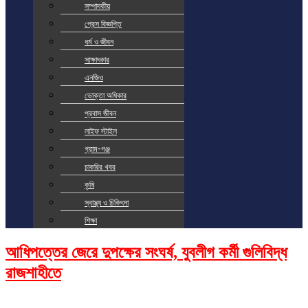
সম্পাদকীয়
প্রেস বিজ্ঞপ্তি
ধর্ম ও জীবন
সাক্ষাৎকার
এনজিও
ভোক্তা অধিকার
প্রবাস জীবন
লাইফ স্টাইল
গ্রাম-গঞ্জ
চাকরির খবর
কৃষি
স্বাস্থ্য ও চিকিৎসা
শিক্ষা
আধিপত্তের জেরে দুপক্ষের সংঘর্ষ, যুবলীগ কর্মী গুলিবিদ্ধ
রাজশাহীতে