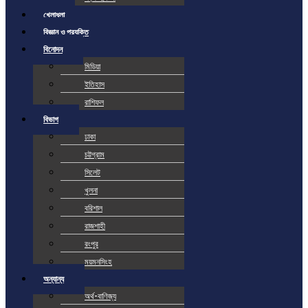
খেলাধুলা
বিজ্ঞান ও প্রযুক্তি
বিনোদন
মিডিয়া
ইতিহাস
রাশিফল
বিভাগ
ঢাকা
চট্টগ্রাম
সিলেট
খুলনা
বরিশাল
রাজশাহী
রংপুর
ময়মনসিংহ
অন্যান্য
অর্থ-বাণিজ্য