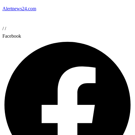
Alertnews24.com
/
/
Facebook