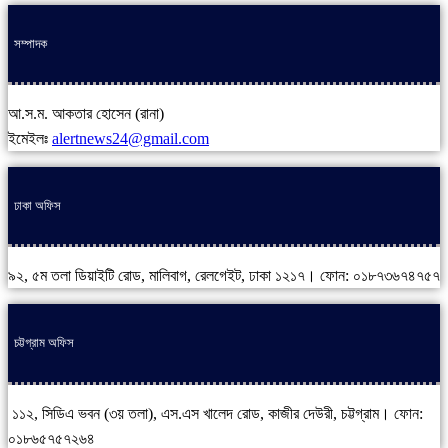
সম্পাদক
আ.স.ম. আকতার হোসেন (রানা)
ইমেইলঃ
alertnews24@gmail.com
ঢাকা অফিস
৯২, ৫ম তলা ডিয়াইটি রোড, মালিবাগ, রেলগেইট, ঢাকা ১২১৭। ফোন: ০১৮৭৩৬৭৪৭৫৭
চট্টগ্রাম অফিস
১১২, সিডিএ ভবন (৩য় তলা), এস.এস খালেদ রোড, কাজীর দেউরী, চট্টগ্রাম। ফোন:
০১৮৬৫৭৫৭২৬৪