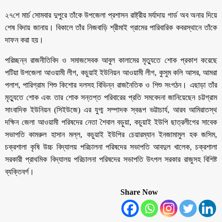
২৭শে মার্চ সোমবার দুপুরে তাঁকে উপজেলা প্রশাসন রাষ্ট্রীয় মর্যাদায় গার্ড অব অনার দিয়ে
শেষ বিদায় জানায়। বিকালে তাঁর নিজবাড়ি শ্রীমাই গ্রামের পারিবারিক কবরস্থানে তাঁকে
দাফন করা হয়।
পরিচ্ছন্ন রাজনীতিবিদ ও সমাজসেবক আবুল কালামের মৃত্যুতে শোক প্রকাশ করেছে
পটিয়া উপজেলা আওয়ামী লীগ, কচুয়াই ইউনিয়ন আওয়ামী লীগ, কুসুম কলি আসর, আমরা
পলাশ, পারিগ্রাম শিশু কিশোর দলসহ বিভিন্ন রাজনৈতিক ও শিশু সংগঠন। এছাড়া তাঁর
মৃত্যুতে শোক এবং তার শোক সন্তপ্ত পরিবারের প্রতি সমবেদনা জানিয়েছেন চট্টগ্রাম
সাংবাদিক ইউনিয়ন (সিইউজে) এর যুগ্ম সম্পাদক স্বরূপ ভট্টাচার্য, আরব আমিরাতস্থ
দক্ষিন জেলা আওয়ামী পরিষদের নেতা শৈবাল বড়ুয়া, কচুয়াই ইউপি ছাত্রলীগের সাবেক
সভাপতি কামরুল হাসান মল্ল, কচুয়াই ইউপির চেয়ারম্যান ইনজামামুল হক জসিম,
চক্রশালা কৃষি উচ্চ বিদ্যালয় পরিচালনা পরিষদের সভাপতি আবদুল খালেক, চক্রশালা
সরকারী প্রাথমিক বিদ্যালয় পরিচালনা পরিষদের সভাপতি উৎপল সরকার রাজুসহ বিশিষ্ট
ব্যক্তিবর্গ।
Share Now