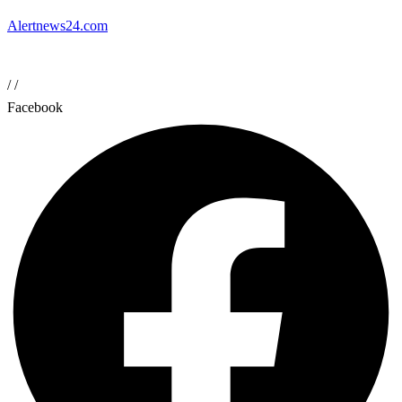
Alertnews24.com
/
/
Facebook