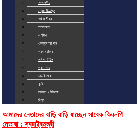
সম্পাদকীয়
প্রেস বিজ্ঞপ্তি
ধর্ম ও জীবন
সাক্ষাৎকার
এনজিও
ভোক্তা অধিকার
প্রবাস জীবন
লাইফ স্টাইল
গ্রাম-গঞ্জ
চাকরির খবর
কৃষি
স্বাস্থ্য ও চিকিৎসা
শিক্ষা
আমাদের নেতাদের বাড়ি বাড়ি যাচ্ছেন সাবেক বিএনপি
নেতারা : স্বরাষ্ট্রমন্ত্রী