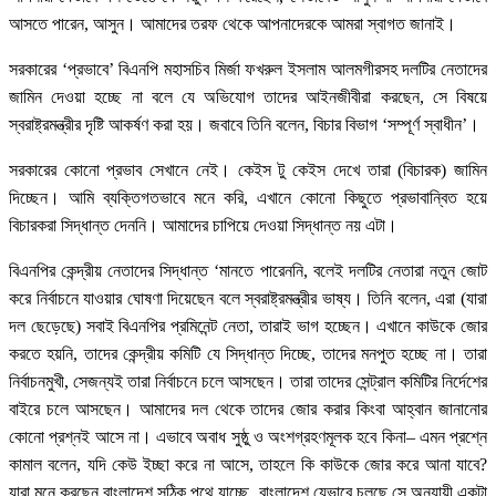
আসতে পারেন, আসুন। আমাদের তরফ থেকে আপনাদেরকে আমরা স্বাগত জানাই।
সরকারের ‘প্রভাবে’ বিএনপি মহাসচিব মির্জা ফখরুল ইসলাম আলমগীরসহ দলটির নেতাদের
জামিন দেওয়া হচ্ছে না বলে যে অভিযোগ তাদের আইনজীবীরা করছেন, সে বিষয়ে
স্বরাষ্ট্রমন্ত্রীর দৃষ্টি আকর্ষণ করা হয়। জবাবে তিনি বলেন, বিচার বিভাগ ‘সম্পূর্ণ স্বাধীন’।
সরকারের কোনো প্রভাব সেখানে নেই। কেইস টু কেইস দেখে তারা (বিচারক) জামিন
দিচ্ছেন। আমি ব্যক্তিগতভাবে মনে করি, এখানে কোনো কিছুতে প্রভাবান্বিত হয়ে
বিচারকরা সিদ্ধান্ত দেননি। আমাদের চাপিয়ে দেওয়া সিদ্ধান্ত নয় এটা।
বিএনপির কেন্দ্রীয় নেতাদের সিদ্ধান্ত ‘মানতে পারেননি, বলেই দলটির নেতারা নতুন জোট
করে নির্বাচনে যাওয়ার ঘোষণা দিয়েছেন বলে স্বরাষ্ট্রমন্ত্রীর ভাষ্য। তিনি বলেন, এরা (যারা
দল ছেড়েছে) সবাই বিএনপির প্রমিনেন্ট নেতা, তারাই ভাগ হচ্ছেন। এখানে কাউকে জোর
করতে হয়নি, তাদের কেন্দ্রীয় কমিটি যে সিদ্ধান্ত দিচ্ছে, তাদের মনপুত হচ্ছে না। তারা
নির্বাচনমুখী, সেজন্যই তারা নির্বাচনে চলে আসছেন। তারা তাদের সেন্ট্রাল কমিটির নির্দেশের
বাইরে চলে আসছেন। আমাদের দল থেকে তাদের জোর করার কিংবা আহ্বান জানানোর
কোনো প্রশ্নই আসে না। এভাবে অবাধ সুষ্ঠু ও অংশগ্রহণমূলক হবে কিনা– এমন প্রশ্নে
কামাল বলেন, যদি কেউ ইচ্ছা করে না আসে, তাহলে কি কাউকে জোর করে আনা যাবে?
যারা মনে করছেন বাংলাদেশ সঠিক পথে যাচ্ছে, বাংলাদেশ যেভাবে চলছে সে অনুযায়ী একটা