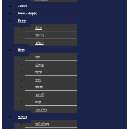
খেলাধুলা
বিজ্ঞান ও প্রযুক্তি
বিনোদন
মিডিয়া
ইতিহাস
রাশিফল
বিভাগ
ঢাকা
চট্টগ্রাম
সিলেট
খুলনা
বরিশাল
রাজশাহী
রংপুর
ময়মনসিংহ
অন্যান্য
অর্থ-বাণিজ্য