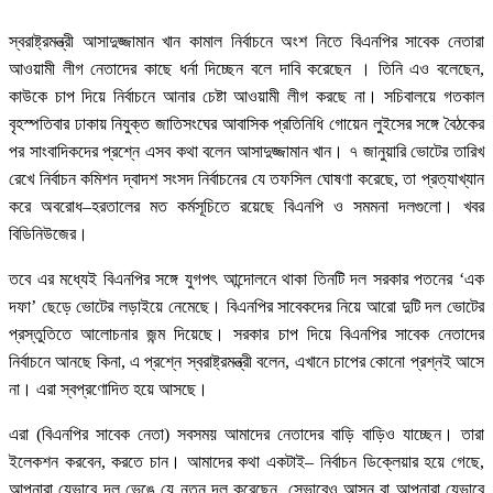
স্বরাষ্ট্রমন্ত্রী আসাদুজ্জামান খান কামাল নির্বাচনে অংশ নিতে বিএনপির সাবেক নেতারা
আওয়ামী লীগ নেতাদের কাছে ধর্না দিচ্ছেন বলে দাবি করেছেন । তিনি এও বলেছেন,
কাউকে চাপ দিয়ে নির্বাচনে আনার চেষ্টা আওয়ামী লীগ করছে না। সচিবালয়ে গতকাল
বৃহস্পতিবার ঢাকায় নিযুক্ত জাতিসংঘের আবাসিক প্রতিনিধি গোয়েন লুইসের সঙ্গে বৈঠকের
পর সাংবাদিকদের প্রশ্নে এসব কথা বলেন আসাদুজ্জামান খান। ৭ জানুয়ারি ভোটের তারিখ
রেখে নির্বাচন কমিশন দ্বাদশ সংসদ নির্বাচনের যে তফসিল ঘোষণা করেছে, তা প্রত্যাখ্যান
করে অবরোধ–হরতালের মত কর্মসূচিতে রয়েছে বিএনপি ও সমমনা দলগুলো। খবর
বিডিনিউজের।
তবে এর মধ্যেই বিএনপির সঙ্গে যুগপৎ আন্দোলনে থাকা তিনটি দল সরকার পতনের ‘এক
দফা’ ছেড়ে ভোটের লড়াইয়ে নেমেছে। বিএনপির সাবেকদের নিয়ে আরো দুটি দল ভোটের
প্রস্তুতিতে আলোচনার জন্ম দিয়েছে। সরকার চাপ দিয়ে বিএনপির সাবেক নেতাদের
নির্বাচনে আনছে কিনা, এ প্রশ্নে স্বরাষ্ট্রমন্ত্রী বলেন, এখানে চাপের কোনো প্রশ্নই আসে
না। এরা স্বপ্রণোদিত হয়ে আসছে।
এরা (বিএনপির সাবেক নেতা) সবসময় আমাদের নেতাদের বাড়ি বাড়িও যাচ্ছেন। তারা
ইলেকশন করবেন, করতে চান। আমাদের কথা একটাই– নির্বাচন ডিক্লেয়ার হয়ে গেছে,
আপনারা যেভাবে দল ভেঙে যে নতুন দল করেছেন, সেভাবেও আসুন বা আপনারা যেভাবে