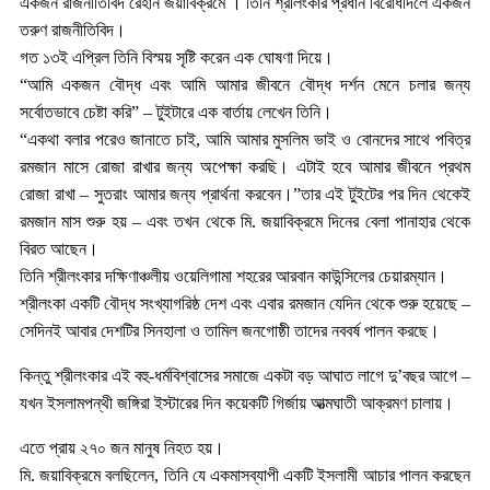
একজন রাজনীতিবিদ রেহান জয়াবিক্রমে । তিনি শ্রীলংকার প্রধান বিরোধীদলে একজন
তরুণ রাজনীতিবিদ।
গত ১৩ই এপ্রিল তিনি বিস্ময় সৃষ্টি করেন এক ঘোষণা দিয়ে।
“আমি একজন বৌদ্ধ এবং আমি আমার জীবনে বৌদ্ধ দর্শন মেনে চলার জন্য
সর্বোতভাবে চেষ্টা করি” – টুইটারে এক বার্তায় লেখেন তিনি।
“একথা বলার পরেও জানাতে চাই, আমি আমার মুসলিম ভাই ও বোনদের সাথে পবিত্র
রমজান মাসে রোজা রাখার জন্য অপেক্ষা করছি। এটাই হবে আমার জীবনে প্রথম
রোজা রাখা – সুতরাং আমার জন্য প্রার্থনা করবেন।”তার এই টুইটের পর দিন থেকেই
রমজান মাস শুরু হয় – এবং তখন থেকে মি. জয়াবিক্রমে দিনের বেলা পানাহার থেকে
বিরত আছেন।
তিনি শ্রীলংকার দক্ষিণাঞ্চলীয় ওয়েলিগামা শহরের আরবান কাউন্সিলের চেয়ারম্যান।
শ্রীলংকা একটি বৌদ্ধ সংখ্যাগরিষ্ঠ দেশ এবং এবার রমজান যেদিন থেকে শুরু হয়েছে –
সেদিনই আবার দেশটির সিনহালা ও তামিল জনগোষ্ঠী তাদের নববর্ষ পালন করছে।
কিন্তু শ্রীলংকার এই বহু-ধর্মবিশ্বাসের সমাজে একটা বড় আঘাত লাগে দু’বছর আগে –
যখন ইসলামপন্থী জঙ্গিরা ইস্টারের দিন কয়েকটি গির্জায় আত্মঘাতী আক্রমণ চালায়।
এতে প্রায় ২৭০ জন মানুষ নিহত হয়।
মি. জয়াবিক্রমে বলছিলেন, তিনি যে একমাসব্যাপী একটি ইসলামী আচার পালন করছেন