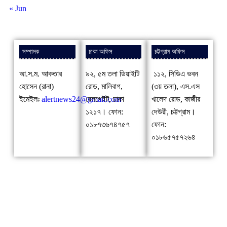
« Jun
সম্পাদক
ঢাকা অফিস
চট্টগ্রাম অফিস
আ.স.ম. আকতার
৯২, ৫ম তলা ডিয়াইটি
১১২, সিডিএ ভবন
হোসেন (রানা)
রোড, মালিবাগ,
(৩য় তলা), এস.এস
ইমেইলঃ
alertnews24@gmail.com
রেলগেইট, ঢাকা
খালেদ রোড, কাজীর
১২১৭। ফোন:
দেউরী, চট্টগ্রাম।
০১৮৭৩৬৭৪৭৫৭
ফোন:
০১৮৬৫৭৫৭২৬৪