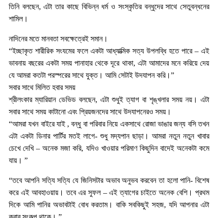
তিনি বলছেন, এটা তার কাছে বিভিন্ন ধর্ম ও সংস্কৃতির বন্ধুদের সাথে সেতুবন্ধনের
শামিল।
নাদিনের মতে মানবতা সবক্ষেত্রেই সমান।
“ইচ্ছাকৃত শারীরিক সংযমের ফলে একটা আধ্যাত্মিক সত্য উপলব্ধি হতে পারে – এই
ভাবনায় বছরের একটা সময় পানাহার থেকে দূরে থাকা, এটা আমাদের মনে করিয়ে দেয়
যে আমরা কতটা পরস্পরের সাথে যুক্ত। আমি সেটাই উদযাপন করি।”
সবার সাথে মিলিত হবার সময়
শ্রীলংকার ম্যারিয়ান ডেভিড বলছেন, এটা শুধুই ত্যাগ বা শৃঙ্খলার সময় নয়। এটা
সবার সাথে সময় কাটানো এবং প্রিয়জনদের সাথে উদযাপনেরও সময়।
“আমরা যখন বাইরে যাই , বন্ধু বা পরিবার নিয়ে একসাথে রোজা ভাঙার জন্য বসি তখন
এটা একটা ডিনার পার্টির মতই লাগে- শুধু মদ্যপান ছাড়া। আমরা নতুন নতুন খাবার
চেখে দেখি – অনেক মজা করি, যদিও খাওয়ার পরিমাণ কিছুদিন বাদেই অনেকটা কমে
যায়। ”
“তবে আপনি সত্যি সত্যি যে জিনিসটার অভাব অনুভব করবেন তা হলো পানি- বিশেষ
করে এই আবহাওয়ায়। তবে এর সুফল – এই ত্যাগের চাইতে অনেক বেশি। প্রথম
দিকে আমি পানির অভাবটাই বোধ করতাম। বাকি সবকিছুই সহজ, যদি আপনার এটা
করার সংকল্প থাকে। ”