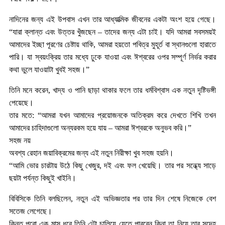
নাদিনের জন্য এই উপবাস এখন তার আধ্যাত্মিক জীবনের একটা অংশ হয়ে গেছে।
“যারা ক্লান্ত এবং উত্তর খুঁজছেন – তাদের জন্য এটা চাই। যদি আমরা সবসময়ই
আমাদের ইচ্ছা পূরণের চেষ্টায় থাকি, আমরা হয়তো পবিত্র মুহূর্ত বা স্থানগুলো হারাতে
পারি। যা স্বয়ংক্রিয় তার মধ্যে ঢুকে যাওয়া এবং ঈশ্বরের ওপর সম্পূর্ণ নির্ভর করার
কথা ভুলে যাওয়াটা খুবই সহজ।”
তিনি মনে করেন, খাদ্য ও পানি ছাড়া থাকার ফলে তার ধর্মবিশ্বাস এক নতুন দৃষ্টিভঙ্গী
পেয়েছে।
তার মতে: “আমরা যখন আমাদের প্রয়োজনকে অতিক্রম করে দেখতে শিখি তখন
আমাদের চাহিদাগুলো অন্যরকম হয়ে যায় – আমরা ঈশ্বরকে অনুভব করি।”
সহজ নয়
অবশ্য রেহান জয়াবিক্রমের জন্য এই নতুন নিরীক্ষা খুব সহজ হয়নি।
“আমি ভোর চারটায় উঠে কিছু খেজুর, দই এবং ফল খেয়েছি। তার পর সন্ধ্যে সাড়ে
ছয়টা পর্যন্ত কিছুই খাইনি।
বিবিসিকে তিনি বলছিলেন, নতুন এই অভিজ্ঞতার পর তার দিন শেষে নিজেকে বেশ
সতেজ লেগেছে।
কিন্তু পুরো এক মাস ধরে তিনি এটা চালিয়ে যেতে পারবেন কিনা তা নিয়ে তার সন্দেহ