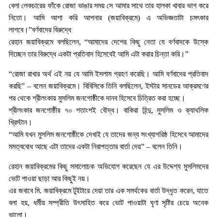
বেলা লেকচারের ফাঁকে রোজা ভাঙার সময় সে আমার সাথে তার হালকা খাবার ভাগ করে
নিতো। আমি আশা করি আপনার (জয়াবিক্রমে) এ অভিজ্ঞতাটা চমৎকার
লাগবে।”বর্ণবাদের বিরুদ্ধে
রেহান জয়াবিক্রমে বলছিলেন, “আমাদের দেশের কিছু নেতা যে বর্ণবাদকে উস্কে
দিচ্ছেন তার বিরুদ্ধে একটা প্রতিবাদ হিসেবেই আমি এটা করার চিন্তা করি।”
“রোজা রাখার অর্থ এই নয় যে আমি ইসলাম গ্রহণ করেছি। আমি বর্ণবাদের প্রতিবাদ
করছি” – বলেন জয়াবিক্রমে। বিবিসিকে তিনি বলছিলেন, ইস্টার সানডের আক্রমণের
পর থেকে শ্রীলংকায় মুসলিম জনগোষ্ঠীকে দানব হিসেবে চিত্রিত করা হচ্ছে।
শ্রীলংকার জনগোষ্ঠীর ৭০ শতাংশই বৌদ্ধ। বাকিরা হিন্দু, মুসলিম ও ক্যাথলিক
খ্রিস্টান।
“আমি যখন মুসলিম জনগোষ্ঠীকে দেখাই যে তাদের জন্য সংখ্যাগরিষ্ঠ হিসেবে আমাদের
মমত্ববোধ আছে এটা তাদের একটা নিরাপত্তার বার্তা দেয়” – বলেন তিনি।
রেহান জয়াবিক্রমের কিছু সমালোচক অভিযোগ করেছেন যে এর উদ্দেশ্য মুসলিমদের
ভোট পাওয়া ছাড়া আর কিছুই নয়।
এর জবাবে মি. জয়াবিক্রমে টুইটারে দেয়া তার এক সমর্থকের বার্তা উদ্ধৃত করেন, যাতে
বলা হয়, ধর্মীয় সম্প্রীতি উৎসাহিত করে ভোট পাওয়াটা ঘৃণা সৃষ্টির চেয়ে অনেক
ভালো।