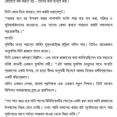
জোটাতে কষ্ট করতে হয় – তাদের কথা চিন্তা করা।
তিনি জোর দিয়ে বলছেন, দান করাটা গুরুত্বপূর্ণ।
“আমার মনে হয় উপবাস করার পাশাপাশি যতটা পারা যায় দান করা, দরিদ্র ও
সুবিধাবঞ্চিতদের খাওয়ানো, এবং তাদের রোজা রাখতে সহায়তা করাটা সমানভাবে
প্রয়োজনীয়।”
সংহতি
পৃথিবীর অন্য প্রান্তে মার্কিন যুক্তরাষ্ট্রের বাসিন্দা নাদিন পার। তিনিও আরেকজন
অমুসলিম যিনি রমজান পালন করেন।
তিনি একজন ধর্মপ্রাণ খ্রিষ্টান – এবং তাকে রমজানের কথা জানিয়েছিলেন তার সবচেয়ে
ঘনিষ্ঠ বান্ধবী একজন মুসলিম নারী। “এটা আমার মুসলিম বন্ধুদের সাথে সংহতি
প্রকাশের একটা উপায়, তা ছাড়া যীশুর অনুসারী হিসেবে আমার নিজের ধর্মবিশ্বাসেরও
একটি বহিঃপ্রকাশ।
নাদিন একজন লেখক, ব্যবসা প্রশিক্ষক এবং একজন স্কুল শিক্ষক। তিনি থাকেন
মিশিগান অঙ্গরাজ্যের গ্র্যাণ্ড র‍্যাপিডসে।
“গত সাত বছর ধরে পানি পানের বিধিনিষেধটির ক্ষেত্রে একটা রফা করে আমি রমজানের
উপবাসের নিয়ম মেনে চলছি। তখন আমি সকালের খাবার খাই সূর্যোদয়ের আগে আর
সূর্যাস্তের আগে পর্যন্ত সবরকম খাওয়া থেকে বিরত থাকি।”