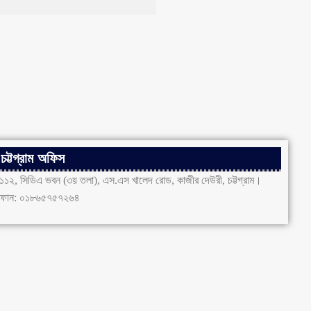
চট্টগ্রাম অফিস
১১২, সিডিএ ভবন (৩য় তলা), এস.এস খালেদ রোড, কাজীর দেউরী, চট্টগ্রাম।
ফোন: ০১৮৬৫৭৫৭২৬৪