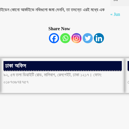
বাইডেন কোনো আর্কাইভে নথিগুলো জমা দেননি, তা তদন্তে এরই মধ্যে এক
« Jun
Share Now
ঢাকা অফিস
৯২, ৫ম তলা ডিয়াইটি রোড, মালিবাগ, রেলগেইট, ঢাকা ১২১৭। ফোন:
০১৮৭৩৬৭৪৭৫৭