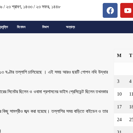
২৬
/
২৩ শ্রাবণ, ১৪৩৩
/
২৩ সফর, ১৪৪৮
্রযুক্তি
বিনোদন
বিভাগ
অন্যান্য
M
T
ড়িতে ১৩ ঘণ্টার তল্লাশি চালিয়েছে । এই সময় আরও ছয়টি গোপন নথি উদ্ধার
3
4
রের সিনেটর ছিলেন ও ওবামা প্রশাসনের ভাইস প্রেসিডেন্ট ছিলেন তখনকার
10
1
17
1
 কিছু সামগ্রীও জব্দ করা হয়েছে। তল্লাশির সময় বাড়িতে বাইডেন ও তার
24
2
র।
31