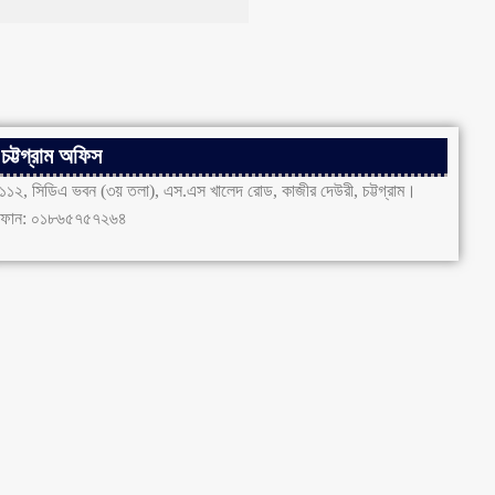
চট্টগ্রাম অফিস
১১২, সিডিএ ভবন (৩য় তলা), এস.এস খালেদ রোড, কাজীর দেউরী, চট্টগ্রাম।
ফোন: ০১৮৬৫৭৫৭২৬৪