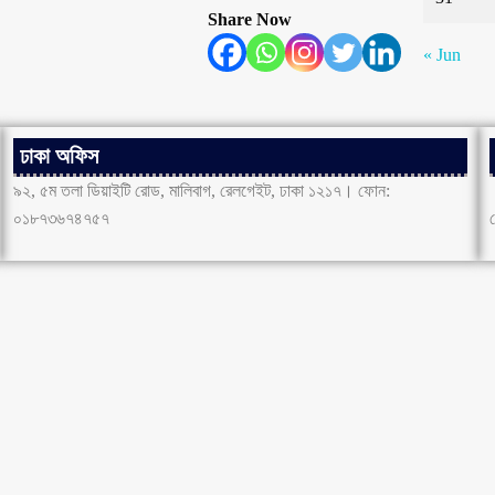
Share Now
« Jun
ঢাকা অফিস
৯২, ৫ম তলা ডিয়াইটি রোড, মালিবাগ, রেলগেইট, ঢাকা ১২১৭। ফোন:
০১৮৭৩৬৭৪৭৫৭