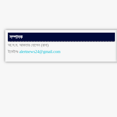
সম্পাদক
আ.স.ম. আকতার হোসেন (রানা)
ইমেইলঃ
alertnews24@gmail.com