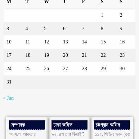
M
T
W
T
F
S
S
1
2
3
4
5
6
7
8
9
10
11
12
13
14
15
16
17
18
19
20
21
22
23
24
25
26
27
28
29
30
31
« Jun
সম্পাদক
ঢাকা অফিস
চট্টগ্রাম অফিস
আ.স.ম. আকতার
৯২, ৫ম তলা ডিয়াইটি
১১২, সিডিএ ভবন (৩য়