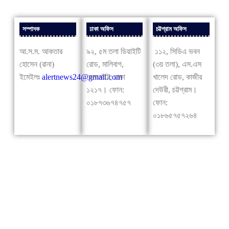
সম্পাদক
ঢাকা অফিস
চট্টগ্রাম অফিস
আ.স.ম. আকতার
৯২, ৫ম তলা ডিয়াইটি
১১২, সিডিএ ভবন
হোসেন (রানা)
রোড, মালিবাগ,
(৩য় তলা), এস.এস
ইমেইলঃ
alertnews24@gmail.com
রেলগেইট, ঢাকা
খালেদ রোড, কাজীর
১২১৭। ফোন:
দেউরী, চট্টগ্রাম।
০১৮৭৩৬৭৪৭৫৭
ফোন:
০১৮৬৫৭৫৭২৬৪