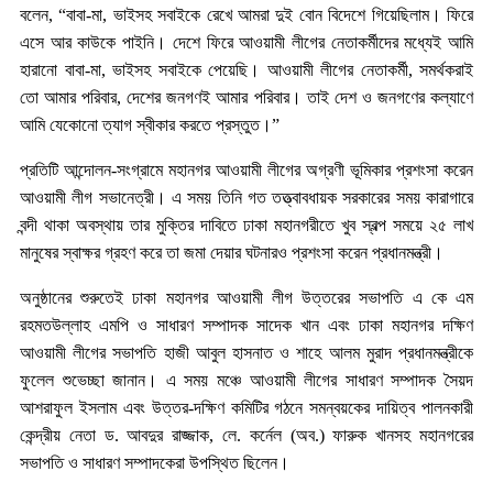
বলেন, “বাবা-মা, ভাইসহ সবাইকে রেখে আমরা দুই বোন বিদেশে গিয়েছিলাম। ফিরে
এসে আর কাউকে পাইনি। দেশে ফিরে আওয়ামী লীগের নেতাকর্মীদের মধ্যেই আমি
হারানো বাবা-মা, ভাইসহ সবাইকে পেয়েছি। আওয়ামী লীগের নেতাকর্মী, সমর্থকরাই
তো আমার পরিবার, দেশের জনগণই আমার পরিবার। তাই দেশ ও জনগণের কল্যাণে
আমি যেকোনো ত্যাগ স্বীকার করতে প্রস্তুত।”
প্রতিটি আন্দোলন-সংগ্রামে মহানগর আওয়ামী লীগের অগ্রণী ভূমিকার প্রশংসা করেন
আওয়ামী লীগ সভানেত্রী। এ সময় তিনি গত তত্ত্বাবধায়ক সরকারের সময় কারাগারে
বন্দী থাকা অবস্থায় তার মুক্তির দাবিতে ঢাকা মহানগরীতে খুব স্বল্প সময়ে ২৫ লাখ
মানুষের স্বাক্ষর গ্রহণ করে তা জমা দেয়ার ঘটনারও প্রশংসা করেন প্রধানমন্ত্রী।
অনুষ্ঠানের শুরুতেই ঢাকা মহানগর আওয়ামী লীগ উত্তরের সভাপতি এ কে এম
রহমতউল্লাহ এমপি ও সাধারণ সম্পাদক সাদেক খান এবং ঢাকা মহানগর দক্ষিণ
আওয়ামী লীগের সভাপতি হাজী আবুল হাসনাত ও শাহে আলম মুরাদ প্রধানমন্ত্রীকে
ফুলেল শুভেচ্ছা জানান। এ সময় মঞ্চে আওয়ামী লীগের সাধারণ সম্পাদক সৈয়দ
আশরাফুল ইসলাম এবং উত্তর-দক্ষিণ কমিটির গঠনে সমন্বয়কের দায়িত্ব পালনকারী
কেন্দ্রীয় নেতা ড. আবদুর রাজ্জাক, লে. কর্নেল (অব.) ফারুক খানসহ মহানগরের
সভাপতি ও সাধারণ সম্পাদকেরা উপস্থিত ছিলেন।