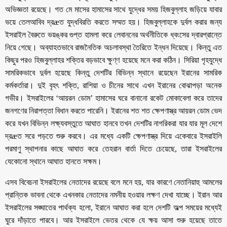
অভিজ্ঞতা রয়েছে। গত মে মাসের হামাসের সাথে যুদ্ধের সময় হিজবুল্লাহ জড়িয়ে যাবার
ভয়ে তেলআবিব দ্রæত যুদ্ধবিরতি করতে সম্মত হয়। হিজবুল্লাহকে দুর্বল করার জন্য
ইসরাইল বৈরুতে ভয়ঙ্কর গুপ্ত হামলা করে লেবাননের অর্থনীতিকে ধ্বংসের দ্বারপ্রান্তে
নিয়ে গেছে। অব্যাহতভাবে রাজনৈতিক অচলাবস্থা তৈরিতে ইন্ধন দিয়েছে। কিন্তু এত
কিছুর পরও হিজবুল্লাহর শক্তির বড়ভাবে ক্ষুণ্ণ হয়েছে মনে করা কঠিন। সিরিয়া গৃহযুদ্ধে
সামরিকভাবে দুর্বল হয়েছে কিন্তু দেশটির বিভিন্ন স্থানে রয়েছেন ইরানের সামরিক
কর্মকর্তারা। দুই বৃহৎ শক্তি, রাশিয়া ও চীনের সাথে এখন ইরানের বোঝাপড়া অনেক
গভীর। ইসরাইলের ‘আয়রন ডোম’ হামাসের ঘরে বানানো রকেট মোকাবেলা করে তাদের
জনগণের নিরাপত্তা বিধান করতে পারেনি। ইরানের শত শত ক্ষেপণাস্ত্র আয়রন ডোম ভেদ
করে যখন বিভিন্ন লক্ষ্যবস্তুতে আঘাত হানবে তখন দেশটির নাগরিকরা যার যার মূল দেশে
দ্রæত সরে পড়তে শুরু করবে। এর মধ্যে একটি ক্ষেপণাস্ত্র দিয়ে একেবারে ইসরাইলি
পরমাণু স্থাপনার কাছে আঘাত করে তেহরান বার্তা দিতে চেয়েছে, তারা ইসরাইলের
যেকোনো স্থানে আঘাত হানতে সক্ষম।
এসব বিবেচনা ইসরাইলের নেতাদের রয়েছে বলে মনে হয়, যার কারণে নেতানিয়াহু আমলের
প্রান্তিক ভাবনা থেকে এখনকার নেতাদের নমনীয় হওয়ার লক্ষণ দেখা যাচ্ছে। ইরান আর
ইসরাইলের সঙ্ঘাতের পার্থক্য হলো, ইরানে আঘাত করা হলে দেশটি অল্প সময়ের মধ্যেই
ঘুরে দাঁড়াতে পারবে। আর ইসরাইলে ভেতর থেকে যে ক্ষয় আসা শুরু হয়েছে তাতে