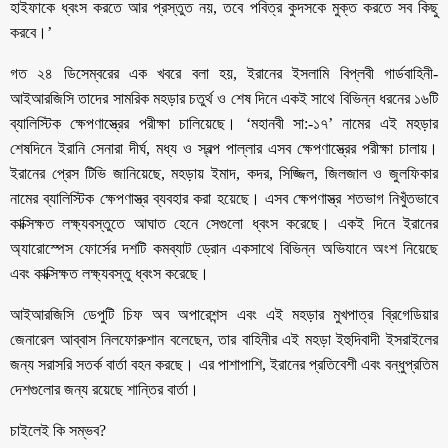
হাইফাকে ধ্বংস করতে আর প্রস্তুত নয়, তবে পবিত্র কুদসকে মুক্ত করতে সব কিছু
করবে।’
গত ২৪ ডিসেম্বরের এক খবরে বলা হয়, ইরানের ইসলামি বিপ্লবী গার্ডবাহিনী-
আইআরজিসি তাদের সামরিক মহড়ার চতুর্থ ও শেষ দিনে একই সাথে বিভিন্ন ধরনের ১৬টি
ব্যালিস্টিক ক্ষেপণাস্ত্রের পরীক্ষা চালিয়েছে। ‘মহানবী সা:-১৭’ নামের এই মহড়ার
শেষদিনে ইরানি সেনারা দীর্ঘ, মধ্য ও স্বল্প পাল্লার এসব ক্ষেপণাস্ত্রের পরীক্ষা চালায়।
ইরানের প্রেস টিভি জানিয়েছে, মহড়ায় ইমাদ, কদর, সিজ্জিল, জিলজাল ও জুলফিকার
নামের ব্যালিস্টিক ক্ষেপণাস্ত্র ব্যবহার করা হয়েছে। এসব ক্ষেপণাস্ত্র শতভাগ নিখুঁতভাবে
কাক্সিক্ষত লক্ষ্যবস্তুতে আঘাত হেনে সেগুলো ধ্বংস করেছে। একই দিনে ইরানের
অ্যারোস্পেস ফোর্সের দশটি কমব্যাট ড্রোন একসাথে বিভিন্ন অভিযানে অংশ নিয়েছে
এবং কাক্সিক্ষত লক্ষ্যবস্তু ধ্বংস করেছে।
আইআরজিসি ডেপুটি চিফ অব অপারেশন্স এবং এই মহড়ার মুখপাত্র ব্রিগেডিয়ার
জেনারেল আব্বাস নিলফোরুশান বলেছেন, তার বাহিনীর এই মহড়া ইহুদিবাদী ইসরাইলের
জন্য সরাসরি সতর্ক বার্তা বহন করছে। এর পাশাপাশি, ইরানের প্রতিবেশী এবং বন্ধুপ্রতিম
দেশগুলোর জন্য রয়েছে শান্তির বার্তা।
চাইলেই কি সম্ভব?