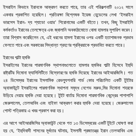
ইসরাইল কিভাবে ইরানকে আক্রমণ করতে পারে, তার এই পরিকল্পনাটি ২০১২ সালে
একবার প্রকাশিত হয়েছিল। প্রতিরক্ষা বিশ্লেষক ইয়েজ হেন্ডেলের লেখা ‘ইসরাইল
ভারসেস ইরান- দ্য শ্যাডো ওয়ার’ শিরোনামের একটি বইতে। তখন, কিছু ইসরাইলি
কর্মকর্তাও ইরানের তেলক্ষেত্র এবং জ্বালানি অবকাঠামোতে বোমা হামলার সুপারিশ করেন।
তারা বিশ্বাস করেছিলেন যে, এই ধরনের হামলা ইরানের ওপর একটি হতাশাজনক প্রভাব
ফেলতে পারে এবং সরকারের সিদ্ধান্ত গ্রহণের প্রক্রিয়াকে প্রভাবিত করতে পারে।
ইরানের পাল্টা হুমকি
ইসরাইলের ইরানের পারমাণবিক স্থাপনাগুলোতে হামলার হুমকির পাল্টা হিসেবে ইহুদি
রাষ্ট্রটির দিমোনা ফ্যাসিলিটিতে বিস্ফোরণের হুমকি দিয়েছে ইরানের আইআরজিসি। গত
২৪ ডিসেম্বর ইরানের ইসলামিক রেভল্যুশনারি গার্ড কোর পরিচালিত একটি টুইটার
অ্যাকাউন্টে ইসরাইলের পারমাণবিক স্থাপনা সমৃদ্ধ নেগেভ মরুভ‚মির দিমোনা শহরকে
উড়িয়ে দেয়ার হুমকি দেয়া হয়েছে। টুইট বার্তায় দিমোনা পারমাণবিক কেন্দ্রের পাশাপাশি
জেরুসালেম, তেলআবিব এবং হাইফা আক্রমণ করার হুমকি দেয়া হয়েছে। জেরুসালেম
পোস্ট পত্রিকায় এ খবর প্রকাশ করা হয়।
এর আগে আইআরজিসির অ্যাকাউন্ট থেকে গত ১৩ ডিসেম্বরের একটি টুইটে ঘোষণা করা
হয় যে, ‘ইহুদিবাদী শাসনের মূর্খতার ঘটনায়, ইসলামী প্রজাতন্ত্র ইরান তেলআবিব এবং