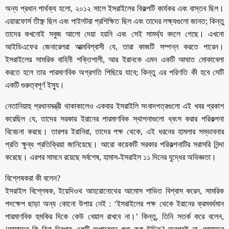
অন্য প্রধান পার্থক্য হলো, ২০১২ সালে ইসরাইলের বিকল্পটি কার্যকর এবং বাস্তব ছিল।
এয়ারফোর্স তীক্ষ্ণ ছিল এবং পাইলটরা প্রশিক্ষিত ছিল এবং তাদের লক্ষ্যগুলো জানত; কিন্তু
তাদের কখনোই সবুজ আলো দেয়া হয়নি এবং সেই সামর্থ্য বদলে গেছে। এখনো
আইডিএফের জেনারেলরা আত্মবিশ্বাসী যে, তারা কাজটি সম্পন্ন করতে পারেন।
ইসরাইলের সামরিক বাহিনী শক্তিশালী, আর ইরানকে এমন একটি আঘাত মোকাবেলা
করতে হলে তার পারমাণবিক অগ্রগতি পিছিয়ে যাবে; কিন্তু এর পরিণতি কী হবে সেটি
একটি গুরুত্বপূর্ণ ইস্যু।
নেতানিয়াহু প্রধানমন্ত্রী থাকাকালেও একবার ইসরাইলি সংবাদপত্রগুলো এই খবর প্রকাশ
করেছিল যে, তাদের সরকার ইরানের পারমাণবিক স্থাপনাগুলো ধ্বংস করার পরিকল্পনা
বিবেচনা করছে। তারপর ইরানিরা, তাদের পক্ষ থেকে, এই ধরনের হামলার সম্ভাবনার
প্রতি ক্ষুব্ধ প্রতিক্রিয়া জানিয়েছে। আরো কয়েকটি সরকার পরিকল্পনাটির সরাসরি নিন্দা
করেছে। এরপর সামনে রয়েছে সর্বশেষ, হামাস-ইসরাইল ১১ দিনের যুদ্ধের অভিজ্ঞতা।
বিশ্লেষকরা কী বলেন?
ইসরাইল বিশ্লেষক, ইয়েদিওথ আহরোনোথের আমোস শাভিত বিশ্বাস করেন, সামরিক
পদক্ষেপ ছাড়া অন্য কোনো উপায় নেই : ‘ইসরাইলের পক্ষ থেকে ইরানের ক্রমবর্ধমান
পারমাণবিক হুমকির দিকে কেউ খেয়াল রাখবে না।’ কিন্তু, তিনি সতর্ক করে বলেন,