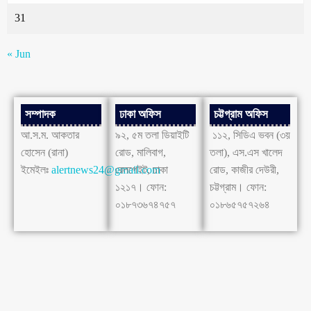
31
« Jun
সম্পাদক
ঢাকা অফিস
চট্টগ্রাম অফিস
আ.স.ম. আকতার
৯২, ৫ম তলা ডিয়াইটি
১১২, সিডিএ ভবন (৩য়
হোসেন (রানা)
রোড, মালিবাগ,
তলা), এস.এস খালেদ
ইমেইলঃ
alertnews24@gmail.com
রেলগেইট, ঢাকা
রোড, কাজীর দেউরী,
১২১৭। ফোন:
চট্টগ্রাম। ফোন:
০১৮৭৩৬৭৪৭৫৭
০১৮৬৫৭৫৭২৬৪