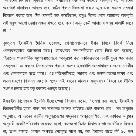
‘আমাদের কি বিনা দ্বিধায় একটি অপারেশন শুরু করা উচিত? অবশ্যই না, আমাদের
অবশ্যই হাজারবার ভাবতে হবে, কঠিন প্রশ্ন জিজ্ঞাসা করতে হবে এবং সমস্ত সমস্যা
বিবেচনা করতে হবে- ঠিক যেমনটি শুরু করেছিলেন; তবুও দিনের শেষে আমাদের অবশ্যই
এই সবুজ আলো দেয়ার লক্ষ্য রাখতে হবে, কারণ অন্য কেউ আমাদের জন্য কাজটি করবে
না।’
বৃহত্তম ইসরাইলি দৈনিক হারেৎজ, খোলামেলাভাবে ইরান বিষয়ে বিতর্ক নিয়ে
গুরুত্বসহকারে আলোচনা করে। হারেৎজের সম্পাদকীয়তে জোর দিয়ে বলা হয়েছে,
‘ইরানের পারমাণবিক স্থাপনাগুলোকে আক্রমণ করা কার্যকরভাবে একটি যুদ্ধ শুরু করার
সমতুল্য। এ ধরনের সিদ্ধান্তের প্রভাব সমগ্র ইসরাইলি জনসাধারণের জন্য নাটকীয়
এবং বেদনাদায়ক হতে পারে। এর পরিপ্রেক্ষিতে, সরকার এবং জনসাধারণের মধ্যে এবং
জনসাধারণের বিভিন্ন অংশের মধ্যে এই ধরনের হামলার সম্ভাবনার বিষয়ে যে সীমিত
সংলাপ চলছে তার বড় রকমের গুরুত্ব রয়েছে।’
ইসরাইল বিশ্লেষক ইয়োসি ইয়েহোশুয়া বিশ্বাস করেন, ‘হামলা করা হলে, ইসরাইলি
বিমানবাহিনীর হাতে থাকা সব মডেলের অনেক ফাইটার জেট থাকতে হবে। সব অনুমান
অনুসারে, এ ধরনের বায়বীয় অনুপ্রবেশের সম্ভাবনা অপ্রত্যাশিত, এবং কার্যকর অনুমান
অনুযায়ী একটি পরিষ্কার সঙ্কেত হলো, কতগুলো বিমান নিরাপদে তাদের ঘাঁটিতে ফিরবে
না; তখন গাজায় একজন অপহৃত সৈন্যের সাথে নয়, বরং ইরানের হাতে বন্দী ১০ জন