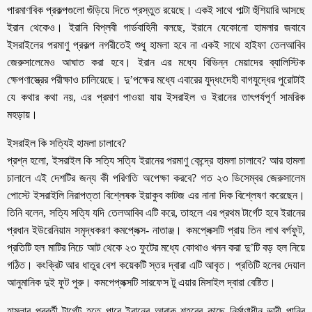
পারমাণবিক প্রকল্পগুলো গুঁড়িয়ে দিতে প্রস্তুত রয়েছে। একই সাথে পাল্টা হুঁশিয়ারি আসছে
ইরান থেকেও। ইরানি বিপ্লবী গার্ডবাহিনী বলছে, ইরানে যেকোনো হামলার জবাবে
ইসরাইলের পরমাণু প্রকল্প নগরীতেই শুধু হামলা হবে না একই সাথে হাইফা তেলআবিব
জেরুসালেমেও আঘাত করা হবে। ইরান এর মধ্যে বিভিন্ন মেয়াদের ব্যালিস্টিক
ক্ষেপণাস্ত্রের পরীক্ষাও চালিয়েছে। দু’পক্ষের মধ্যে এবারের যুদ্ধংদেহী বাগযুদ্ধের পুরোটাই
যে কথার কথা নয়, এর প্রমাণ পাওয়া যায় ইসরাইল ও ইরানের তাৎপর্যপূর্ণ সামরিক
মহড়ায়।
ইসরাইল কি সত্যিই হামলা চালাবে?
প্রশ্ন হলো, ইসরাইল কি সত্যি সত্যি ইরানের পরমাণু কেন্দ্রে হামলা চালাবে? আর হামলা
চালালে এই দেশটির জন্য কী পরিণতি অপেক্ষা করবে? গত ২৩ ডিসেম্বর জেরুসালেম
পোস্টে ইসরাইলি নিরাপত্তা বিশ্লেষক ইয়াকুব কাটজ এর নানা দিক বিশ্লেষণ করেছেন।
তিনি বলেন, সত্যি সত্যি যদি তেলআবিব এটি করে, তাহলে এর প্রথম টার্গেট হবে ইরানের
প্রধান ইউরেনিয়াম সমৃদ্ধকরণ কমপ্লেক্স- নাতাঞ্জ। কমপ্লেক্সটি প্রায় তিন লাখ বর্গফুট,
প্রতিটি হল মাটির নিচে আট থেকে ২৩ ফুটের মধ্যে কোথাও খনন করা দু’টি বড় হল নিয়ে
গঠিত। কংক্রিট আর ধাতুর বেশ কয়েকটি স্তর দ্বারা এটি আবৃত। প্রতিটি হলের দেয়াল
আনুমানিক দুই ফুট পুরু। কমপেপ্লক্সটি সারফেস টু এয়ার মিসাইল দ্বারা বেষ্টিত।
হামলার পরবর্তী টার্গেট হতে পারে ইরানের আরাক শহরের কাছে নির্মাণাধীন ভারী পানির