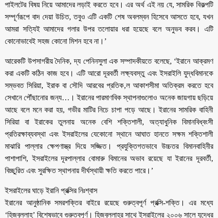
পাইলটের বিষয় নিয়ে আমাদের লড়াই করতে হবে। এর অর্থ এই নয় যে, সামরিক বিকল্পটি
সম্পূর্ণরূপে বাদ দেয়া উচিত, তবুও এটি একটি শেষ অবলম্বন হিসেবে আসতে হবে, যখন
আমরা সত্যিই আমাদের গলার উপর তলোয়ার ধরা হয়েছে বলে অনুভব করব। এটি
কোনোভাবেই সহজ কোনো মিশন হবে না।’
আরেকটি উপসাগরীয় দৈনিক, দ্য পেনিনসুলা এক সম্পাদকীয়তে বলেছে, ‘ইরানে আক্রমণ
করা একটি কঠিন কাজ হবে। এটি আরো দূরবর্তী লক্ষ্যবস্তু এবং ইসরাইলি যুদ্ধবিমানকে
সম্ভবত সিরিয়া, ইরাক বা সৌদি আরবের প্রতিক‚ল আকাশসীমা অতিক্রম করতে হবে
সেখানে পৌঁছানোর জন্য…। ইরানের পারমাণবিক স্থাপনাগুলোও অনেক জায়গায় ছড়িয়ে
আছে বলে মনে করা হয়, গভীর মাটির নিচে চাপা পড়ে আছে। ইরানের সামরিক বাহিনী
সিরিয়া বা ইরাকের তুলনায় অনেক বেশি শক্তিশালী, অত্যাধুনিক বিমানবিধ্বংসী
প্রতিরক্ষাব্যবস্থা এবং ইসরাইলের যেকোনো স্থানে আঘাত হানতে সক্ষম শক্তিশালী
মাঝারি পাল্লার ক্ষেপণাস্ত্র দিয়ে সজ্জিত। প্রযুক্তিগতভাবে উচ্চতর বিমানবাহিনীর
পাশাপাশি, ইসরাইলের দূরপাল্লার বোমারু বিমানের অভাব রয়েছে যা ইরানের দূরবর্তী,
বিচ্ছুরিত এবং সুরক্ষিত স্থাপনায় দীর্ঘস্থায়ী ক্ষতি করতে পারে।’
ইসরাইলের ঘাড়ে ইরানি প্রক্সির নিঃশ্বাস
ইরানের আনুষ্ঠানিক সমরশক্তির বাইরে রয়েছে গুরুত্বপূর্ণ প্রক্সি-শক্তি। এর মধ্যে
‘হিজবুল্লাহ’ বিশেষভাবে গুরুত্বপূর্ণ। হিজবুল্লাহর সাথে ইসরাইলের ২০০৬ সালে যুদ্ধের