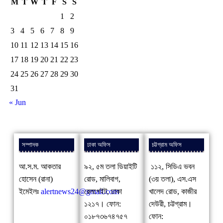
M
T
W
T
F
S
S
1
2
3
4
5
6
7
8
9
10
11
12
13
14
15
16
17
18
19
20
21
22
23
24
25
26
27
28
29
30
31
« Jun
সম্পাদক
ঢাকা অফিস
চট্টগ্রাম অফিস
আ.স.ম. আকতার
৯২, ৫ম তলা ডিয়াইটি
১১২, সিডিএ ভবন
হোসেন (রানা)
রোড, মালিবাগ,
(৩য় তলা), এস.এস
ইমেইলঃ
alertnews24@gmail.com
রেলগেইট, ঢাকা
খালেদ রোড, কাজীর
১২১৭। ফোন:
দেউরী, চট্টগ্রাম।
০১৮৭৩৬৭৪৭৫৭
ফোন: