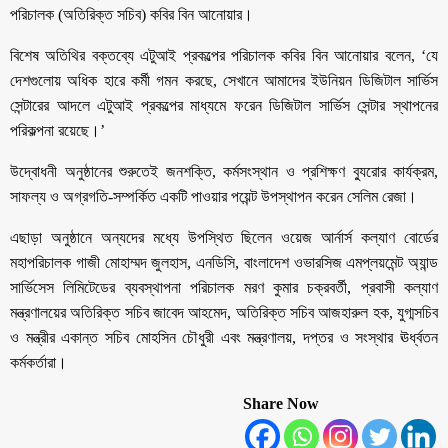
পরিচালক (অতিরিক্ত সচিব) কবির বিন আনোয়ার।
বিশেষ অতিথির বক্তব্যে এটুআই প্রকল্পের পরিচালক কবির বিন আনোয়ার বলেন, ‘যে
দেশগুলোয় অধিক হারে কর্মী গমন করছে, সেখানে আমাদের ইউনিয়ন ডিজিটাল সার্ভিস
সেন্টারের আদলে এটুআই প্রকল্পের মাধ্যমে ফরেন ডিজিটাল সার্ভিস সেন্টার স্থাপনের
পরিকল্পনা রয়েছে।’
উদ্বোধনী অনুষ্ঠানের শুরুতেই জনশক্তি, কর্মসংস্থান ও প্রশিক্ষণ ব্যুরোর কার্যক্রম,
সাফল্য ও অগ্রগতি-সম্পর্কিত একটি পাওয়ার পয়েন্ট উপস্থাপন করেন সেলিম রেজা।
এছাড়া অনুষ্ঠানে অন্যদের মধ্যে উপস্থিত ছিলেন ওয়েজ আর্নার্স কল্যাণ বোর্ডের
মহাপরিচালক গাজী মোহাম্মদ জুলহাস, এনডিসি, বাংলাদেশ ওভারসিজ এমপ্লয়মেন্ট অ্যান্ড
সার্ভিসেস লিমিটেডের ব্যবস্থাপনা পরিচালক মরণ কুমার চক্রবর্তী, প্রবাসী কল্যাণ
মন্ত্রণালয়ের অতিরিক্ত সচিব জাবেদ আহমেদ, অতিরিক্ত সচিব আজহারুল হক, যুগ্মসচিব
ও মন্ত্রীর একান্ত সচিব মোহসিন চৌধুরী এবং মন্ত্রণালয়, দপ্তর ও সংস্থার ঊর্ধ্বতন
কর্মকর্তারা।
Share Now