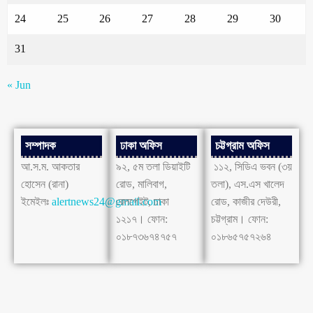
24
25
26
27
28
29
30
31
« Jun
সম্পাদক
ঢাকা অফিস
চট্টগ্রাম অফিস
আ.স.ম. আকতার
৯২, ৫ম তলা ডিয়াইটি
১১২, সিডিএ ভবন (৩য়
হোসেন (রানা)
রোড, মালিবাগ,
তলা), এস.এস খালেদ
ইমেইলঃ
alertnews24@gmail.com
রেলগেইট, ঢাকা
রোড, কাজীর দেউরী,
১২১৭। ফোন:
চট্টগ্রাম। ফোন:
০১৮৭৩৬৭৪৭৫৭
০১৮৬৫৭৫৭২৬৪