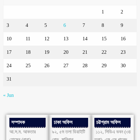
1
2
3
4
5
6
7
8
9
10
11
12
13
14
15
16
17
18
19
20
21
22
23
24
25
26
27
28
29
30
31
« Jun
সম্পাদক
ঢাকা অফিস
চট্টগ্রাম অফিস
আ.স.ম. আকতার
৯২, ৫ম তলা ডিয়াইটি
১১২, সিডিএ ভবন (৩য়
হোসেন (রানা)
রোড, মালিবাগ,
তলা), এস.এস খালেদ