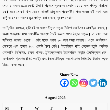
দেবে ২ হাজার ৪১৩ কোটি টাকা। প্রথমে প্রকল্পের মেয়াদ ২০২০ সাল পর্যন্ত বাড়ানো
হয়। তবে ঘোষণা ছিল ২০১৯ সালেই চালু হবে প্রকল্পটি। পরে আরও দুই দফা সময়
বাড়িয়ে ২০২৪ সালের জুন পর্যন্ত করা হয়েছে প্রকল্প মেয়াদ।
সংশ্লিষ্টরা বলছেন, হাতিরঝিলে অংশে উড়াল সড়ক নির্মাণে রাজউকের আপত্তি রয়েছে।
অন্য প্রকল্পের সঙ্গে সাংঘর্ষিক অবস্থা তৈরি করতে পারে উড়াল সড়ক। এ রকম নানা
জটিলতা রয়েছে এখনো। এরই মধ্যে প্রায় ১০ বছর সময় লাগছে। এতে অর্থব্যয়ও
বেড়েছে এক হাজার ৬০০ কোটি টাকা বেশি। ইতালিয়ান থাই ডেভেলপমেন্ট পাবলিক
কোম্পানি লিমিটেড, চায়না শানডং ইন্টারন্যাশনাল ইকোনমিক অ্যান্ড টেকনিক্যাল কো-
অপারেশন গ্রুপের (সিএসআই) এবং সিনোহাইড্রো করপোরেশন লিমিটেড উড়াল সড়ক
নির্মাণে কাজ করছে।
Share Now
August 2026
M
T
W
T
F
S
S