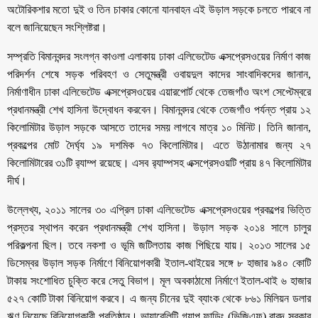
অটোরিকশার মতো দুই ও তিন চাকার কোনো যানবাহন এই উড়াল সড়কে চলতে পারবে না
বলে জানিয়েছেন সংশ্লিষ্টরা।
সম্প্রতি বিমানবন্দর সংলগ্ন কাওলা এলাকায় ঢাকা এলিভেটেড এক্সপ্রেসওয়ের নির্মাণ কাজ
পরিদর্শন শেষে সড়ক পরিবহণ ও সেতুমন্ত্রী ওবায়দুল কাদের সাংবাদিকদের জানান,
নির্মাণাধীন ঢাকা এলিভেটেড এক্সপ্রেসওয়ের এয়ারপোর্ট থেকে তেজগাঁও অংশ সেপ্টেম্বরে
প্রধানমন্ত্রী শেখ হাসিনা উদ্বোধন করবেন। বিমানবন্দর থেকে তেজগাঁও পর্যন্ত প্রায় ১২
কিলোমিটার উড়াল সড়কে আসতে তাদের সময় লাগবে মাত্র ১০ মিনিট। তিনি জানান,
প্রকল্পের মোট দৈর্ঘ্য ১৯ দশমিক ৭৩ কিলোমিটার। এতে উঠানামার জন্য ২৭
কিলোমিটারের ৩১টি র‌্যাম্প রয়েছে। এসব র‌্যাম্পসহ এক্সপ্রেসওয়টি প্রায় ৪৭ কিলোমিটার
দীর্ঘ।
উল্লেখ্য, ২০১১ সালের ৩০ এপ্রিল ঢাকা এলিভেটেড এক্সপ্রেসওয়ের প্রকল্পের ভিত্তি
প্রস্তর স্থাপন করেন প্রধানমন্ত্রী শেখ হাসিনা। উড়াল সড়ক ২০১৪ সালে চালুর
পরিকল্পনা ছিল। তবে নকশা ও ভূমি জটিলতায় কাজ পিছিয়ে যায়। ২০১৩ সালের ১৫
ডিসেম্বর উড়াল সড়ক নির্মাণে বিনিয়োগকারী ইতাল-থাইয়ের সঙ্গে ৮ হাজার ৯৪০ কোটি
টাকায় সংশোধিত চুক্তি করে সেতু বিভাগ। মূল অবকাঠামো নির্মাণে ইতাল-থাই ৬ হাজার
৫২৭ কোটি টাকা বিনিয়োগ করবে। এ জন্য চীনের দুই ব্যাংক থেকে ৮৬১ মিলিয়ন ডলার
ঋণ নিয়েছে বিনিয়োগকারী প্রতিষ্ঠান। ভায়াবেলিটি গ্যাপ ফান্ডিং (ভিজিএফ) বাবদ সরকার