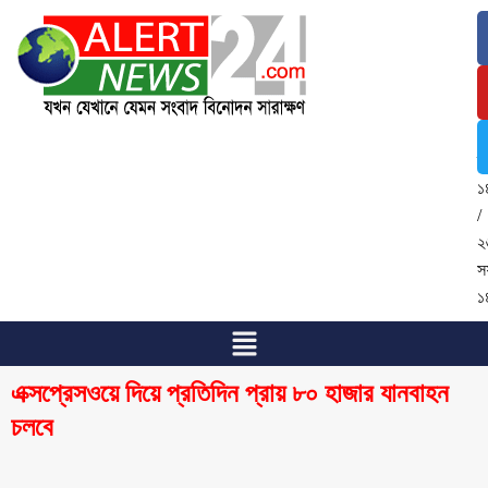
১
আ
২
/
২
শ্
১
/
২
স
১
এক্সপ্রেসওয়ে দিয়ে প্রতিদিন প্রায় ৮০ হাজার যানবাহন
চলবে