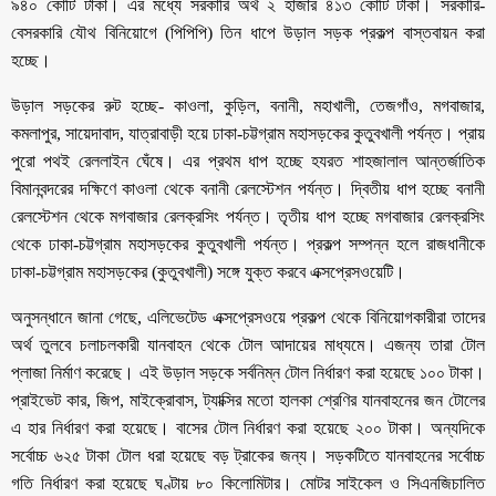
৯৪০ কোটি টাকা। এর মধ্যে সরকারি অর্থ ২ হাজার ৪১৩ কোটি টাকা। সরকারি-
বেসরকারি যৌথ বিনিয়োগে (পিপিপি) তিন ধাপে উড়াল সড়ক প্রকল্প বাস্তবায়ন করা
হচ্ছে।
উড়াল সড়কের রুট হচ্ছে- কাওলা, কুড়িল, বনানী, মহাখালী, তেজগাঁও, মগবাজার,
কমলাপুর, সায়েদাবাদ, যাত্রাবাড়ী হয়ে ঢাকা-চট্টগ্রাম মহাসড়কের কুতুবখালী পর্যন্ত। প্রায়
পুরো পথই রেললাইন ঘেঁষে। এর প্রথম ধাপ হচ্ছে হযরত শাহজালাল আন্তর্জাতিক
বিমানবন্দরের দক্ষিণে কাওলা থেকে বনানী রেলস্টেশন পর্যন্ত। দ্বিতীয় ধাপ হচ্ছে বনানী
রেলস্টেশন থেকে মগবাজার রেলক্রসিং পর্যন্ত। তৃতীয় ধাপ হচ্ছে মগবাজার রেলক্রসিং
থেকে ঢাকা-চট্টগ্রাম মহাসড়কের কুতুবখালী পর্যন্ত। প্রকল্প সম্পন্ন হলে রাজধানীকে
ঢাকা-চট্টগ্রাম মহাসড়কের (কুতুবখালী) সঙ্গে যুক্ত করবে এক্সপ্রেসওয়েটি।
অনুসন্ধানে জানা গেছে, এলিভেটেড এক্সপ্রেসওয়ে প্রকল্প থেকে বিনিয়োগকারীরা তাদের
অর্থ তুলবে চলাচলকারী যানবাহন থেকে টোল আদায়ের মাধ্যমে। এজন্য তারা টোল
প্লাজা নির্মাণ করেছে। এই উড়াল সড়কে সর্বনিম্ন টোল নির্ধারণ করা হয়েছে ১০০ টাকা।
প্রাইভেট কার, জিপ, মাইক্রোবাস, ট্যাক্সির মতো হালকা শ্রেণির যানবাহনের জন টোলের
এ হার নির্ধারণ করা হয়েছে। বাসের টোল নির্ধারণ করা হয়েছে ২০০ টাকা। অন্যদিকে
সর্বোচ্চ ৬২৫ টাকা টোল ধরা হয়েছে বড় ট্রাকের জন্য। সড়কটিতে যানবাহনের সর্বোচ্চ
গতি নির্ধারণ করা হয়েছে ঘণ্টায় ৮০ কিলোমিটার। মোটর সাইকেল ও সিএনজিচালিত