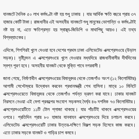
যানজটে দৈনিক ৫০ লাখ কর্মঘণ্টা নষ্ট হয় শুধু ঢাকায় । যার আর্থিক ক্ষতি বছরে প্রায় ৩৭
হাজার কোটি টাকা। রাজধানীর এই অসহনীয় যানজটে শুধু মানুষের ভোগান্তি ও কর্মঘণ্টাই
নষ্ট হয় না, এতে ক্ষতিগ্রস্ত হয় স্বাস্থ্য-জিডিপি ও মাথাপিছু আয়ও। এই তথ্য
বিশ্বব্যাংকের।
এদিকে, শিগগিরই খুলে দেওয়া হবে দেশের প্রথম ঢাকা এলিভেটেড এক্সপ্রেসওয়ে (উড়াল
সড়ক)। দৃষ্টিনন্দন এ এক্সপ্রেসওয়ে খুলে দেওয়ার মধ্যদিয়ে রাজধানীবাসীর দীর্ঘদিনের
স্বপ্ন পূরণ হবে। অসহনীয় যানজট থেকে মুক্তি পাবে নগরবাসী।
জানা গেছে, নির্মাণাধীন এক্সপ্রেসওয়ের বিমানবন্দর থেকে তেজগাঁও অংশ (১২ কিলোমিটার)
আগামী সেপ্টেম্বরে উদ্বোধন করবেন প্রধানমন্ত্রী শেখ হাসিনা। মাত্র ১০ মিনিটে
এক্সপ্রেসওয়েতে বিমানবন্দর থেকে তেজগাঁও পর্যন্ত ভ্রমণ করা যাবে। ঢাকার যানজট
নিরসনে নেওয়া এই মেগা প্রকল্পের সংযোগ সড়কসহ দৈর্ঘ্য ৪৬ দশমিক ৭৩ কিলোমিটার।
এক্সপ্রেসওয়েটিতে ১১টি টোল প্লাজা থাকছে। যার পাঁচটিই থাকবে এক্সপ্রেসওয়ের
ওপরে। প্রতিদিন প্রায় ৮০ হাজার যানবাহন এক্সপ্রেসওয়ে দিয়ে চলাচল করবে।
এলিভেটেড এক্সপ্রেসওয়েটি ঢাকার উত্তর-দক্ষিণে বিকল্প সড়ক হিসেবে কাজ করবে।
এতে ঢাকার সড়কে যানজট ও গাড়ির চাপ কমবে।