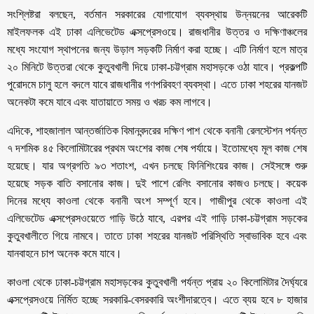
সংশ্লিষ্টরা বলছেন, বর্তমান সরকারের যোগাযোগ ব্যবস্থায় উন্নয়নের আরেকটি
মাইলফলক এই ঢাকা এলিভেটেড এক্সপ্রেসওয়ে। রাজধানীর উত্তর ও দক্ষিণাঞ্চলের
মধ্যে সংযোগ স্থাপনের জন্য উড়াল সড়কটি নির্মাণ করা হচ্ছে। এটি নির্মাণ হলে মাত্র
২০ মিনিটে উত্তরা থেকে কুতুবখালী দিয়ে ঢাকা-চট্টগ্রাম মহাসড়কে ওঠা যাবে। প্রকল্পটি
পুরোদমে চালু হলে বদলে যাবে রাজধানীর গণপরিবহণ ব্যবস্থা। এতে ঢাকা শহরের যানজট
অনেকটা কমে যাবে এবং যাতায়াতে সময় ও খরচ কম লাগবে।
এদিকে, শাহজালাল আন্তর্জাতিক বিমানবন্দরের দক্ষিণ পাশ থেকে বনানী রেলস্টেশন পর্যন্ত
৭ দশমিক ৪৫ কিলোমিটারের প্রথম অংশের কাজ শেষ পর্যায়ে। ইতোমধ্যে মূল কাজ শেষ
হয়েছে। যার অগ্রগতি ৯৩ শতাংশ, এখন চলছে ফিনিশিংয়ের কাজ। সেইসঙ্গে শুরু
হয়েছে সড়ক বাতি বসানোর কাজ। দুই পাশে রেলিং বসানোর কাজও চলছে। কয়েক
দিনের মধ্যে কাওলা থেকে বনানী অংশ সম্পূর্ণ হবে। গাজীপুর থেকে কাওলা এই
এলিভেটেড এক্সপ্রেসওয়েতে গাড়ি উঠে যাবে, এরপর এই গাড়ি ঢাকা-চট্টগ্রাম সড়কের
কুতুবখালীতে গিয়ে নামবে। তাতে ঢাকা শহরের যানজট পরিস্থিতি স্বাভাবিক হবে এবং
যানবাহনে চাপ অনেক কমে যাবে।
কাওলা থেকে ঢাকা-চট্টগ্রাম মহাসড়কের কুতুবখালী পর্যন্ত প্রায় ২০ কিলোমিটার দৈর্ঘ্যরে
এক্সপ্রেসওয়ে নির্মিত হচ্ছে সরকারি-বেসরকারি অংশীদারত্বে। এতে ব্যয় হবে ৮ হাজার