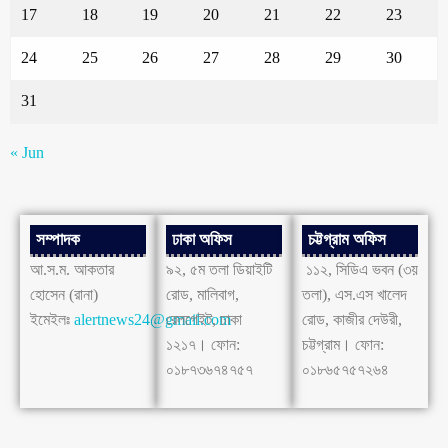
17
18
19
20
21
22
23
24
25
26
27
28
29
30
31
« Jun
সম্পাদক
ঢাকা অফিস
চট্টগ্রাম অফিস
আ.স.ম. আকতার
৯২, ৫ম তলা ডিয়াইটি
১১২, সিডিএ ভবন (৩য়
হোসেন (রানা)
রোড, মালিবাগ,
তলা), এস.এস খালেদ
ইমেইলঃ
alertnews24@gmail.com
রেলগেইট, ঢাকা
রোড, কাজীর দেউরী,
১২১৭। ফোন:
চট্টগ্রাম। ফোন:
০১৮৭৩৬৭৪৭৫৭
০১৮৬৫৭৫৭২৬৪