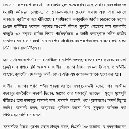
দিবসে শোক প্রকাশ করে না। আর এখন হরতাল–অবরোধ ডেকে তারা যে ন্যক্কারজনক
সন্ত্রাসী কর্মকাণ্ড চালাচ্ছে, তা চোর–ডাকাতের চেয়েও জঘন্য এবং তারা আসলে
জনগণের প্রতিপক্ষ হয়ে দাঁড়িয়েছে। স্বাধীনতার অগ্রপথিক জাতীয় চারনেতাকে হত্যার
৪৮তম বার্ষিকীতে গতকাল শুক্রবার আওয়ামী লীগের কেন্দ্রীয় নেতাদের সঙ্গে রাজধানীর
ধানমন্ডি ৩২ নম্বরে জাতির পিতার প্রতিকৃতিতে ও বনানী কবরস্থানে শহীদ জাতীয়
নেতাদের সমাধিতে শ্রদ্ধা নিবেদন শেষে সাংবাদিকদের প্রশ্নের জবাবে এসব কথা বলেন
তিনি। খবর বাংলানিউজের।
১৯৭৫ সালের আগস্টে দেশের স্বাধীনতার স্থপতি বঙ্গবন্ধুকে হত্যার পর ৩ নভেম্বর ঢাকা
কেন্দ্রীয় কারাগারে বন্দি অবস্থায় জাতীয় চারনেতা সৈয়দ নজরুল ইসলাম, তাজউদ্দীন
আহমদ, ক্যাপ্টেন এম মনসুর আলী এবং এ এইচ এম কামারুজ্জামানকে হত্যা করা হয়।
জাতীয় চারনেতার প্রতি গভীর শ্রদ্ধা জানিয়ে সমপ্রচারমন্ত্রী বলেন, তারা আজীবন
বঙ্গবন্ধুর রাজনৈতিক সহকর্মী ছিলেন, মরণেও তারা সহযাত্রী হয়েছেন। মৃত্যুর মুখোমুখি
দাঁড়িয়েও তারা বঙ্গবন্ধুর আদর্শের সঙ্গে বেঈমানি করেননি, শত প্রলোভনেও আদর্শ বিচ্যুত
হননি। আদর্শের জন্য, অন্যায়ের প্রতিবাদ করতে গিয়ে মৃত্যুকে আলিঙ্গন করা
শিখিয়েছেন জাতীয় চারনেতা।
সমসাময়িক বিষয়ে প্রশ্নে হাছান মাহমুদ বলেন, বিএনপি ২৮ অক্টোবর যে ন্যক্কারজনক