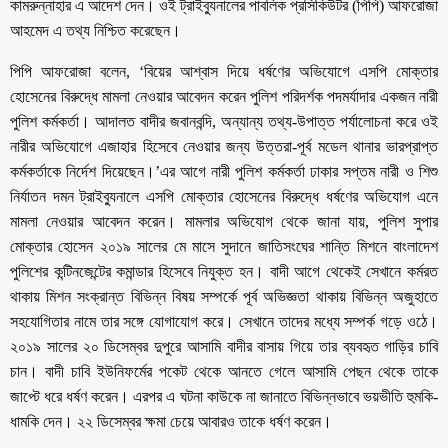
কামরুন্নাহার এ আদেশ দেন। ওই ট্রাইব্যুনালের পাবলিক প্রসিকিউটর (পিপি) আফরোজা
আহমেদ এ তথ্য নিশ্চিত করেছেন।
পিপি আফরোজা বলেন, ‘বিয়ের আশ্বাস দিয়ে ধর্ষণের অভিযোগে এসপি মোক্তার
হোসেনের বিরুদ্ধে মামলা নেওয়ার আবেদন করেন পুলিশ পরিদর্শক পদমর্যাদার একজন নারী
পুলিশ কর্মকর্তা। আদালত বাদীর জবানবন্দি, অন্যান্য তথ্য-উপাত্ত পর্যালোচনা করে ওই
নারীর অভিযোগে এজাহার হিসেবে নেওয়ার জন্য উত্তরা-পূর্ব মডেল থানার ভারপ্রাপ্ত
কর্মকর্তাকে নির্দেশ দিয়েছেন।’এর আগে নারী পুলিশ কর্মকর্তা ঢাকার সপ্তম নারী ও শিশু
নির্যাতন দমন ট্রাইব্যুনালে এসপি মোক্তার হোসেনের বিরুদ্ধে ধর্ষণের অভিযোগ এনে
মামলা নেওয়ার আবেদন করেন। মামলার অভিযোগ থেকে জানা যায়, পুলিশ সুপার
মোক্তার হোসেন ২০১৯ সালের মে মাসে সুদানে জাতিসংঘের শান্তি মিশনে বাংলাদেশ
পুলিশের কন্টিনজেন্টের কমান্ডার হিসেবে নিযুক্ত হন। বাদী আগে থেকেই সেখানে কর্মরত
থাকায় মিশন সংক্রান্ত বিভিন্ন বিষয় সম্পর্কে পূর্ব অভিজ্ঞতা থাকায় বিভিন্ন অজুহাতে
সহযোগিতার নামে তার সঙ্গে যোগাযোগ করে। সেখানে তাদের মধ্যে সম্পর্ক গড়ে ওঠে।
২০১৯ সালের ২০ ডিসেম্বর দুপুরে আসামি বাদীর বাসায় গিয়ে তার ব্যবহৃত গাড়ির চাবি
চান। বাদী চাবি ইউনিফর্মের পকেট থেকে আনতে গেলে আসামি পেছন থেকে তাকে
জাপ্টে ধরে ধর্ষণ করেন। এরপর এ ঘটনা কাউকে না জানাতে বিভিন্নভাবে ভয়ভীতি হুমকি-
ধামকি দেন। ২২ ডিসেম্বর ক্ষমা চেয়ে আবারও তাকে ধর্ষণ করেন।