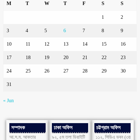
M
T
W
T
F
S
S
1
2
3
4
5
6
7
8
9
10
11
12
13
14
15
16
17
18
19
20
21
22
23
24
25
26
27
28
29
30
31
« Jun
সম্পাদক
ঢাকা অফিস
চট্টগ্রাম অফিস
আ.স.ম. আকতার
৯২, ৫ম তলা ডিয়াইটি
১১২, সিডিএ ভবন (৩য়