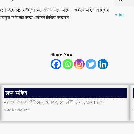
লে গিয়ে তাদের উদ্ধার করে থানায় নিয়ে আসে। ওসিকে আহত অবস্থায়
« Jun
বলে সেকেন্ড অফিসার রুবেল হোসেন নিশ্চিত করেছেন।
Share Now
ঢাকা অফিস
৯২, ৫ম তলা ডিয়াইটি রোড, মালিবাগ, রেলগেইট, ঢাকা ১২১৭। ফোন:
০১৮৭৩৬৭৪৭৫৭