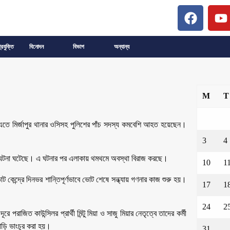
্রযুক্তি
বিনোদন
বিভাগ
অন্যান্য
M
T
ে । এতে মির্জাপুর থানার ওসিসহ পুলিশের পাঁচ সদস্য কমবেশি আহত হয়েছেন।
3
4
দ্রে এ ঘটনা ঘটেছে। এ ঘটনার পর এলাকায় থমথমে অবস্থা বিরাজ করছে।
10
1
ট কেন্দ্রে দিনভর শান্তিপূর্ণভাবে ভোট শেষে সন্ধ্যায় গণনার কাজ শুরু হয়।
17
1
24
2
 পরাজিত কাউন্সিলর প্রার্থী মিন্টু মিয়া ও সাজু মিয়ার নেতৃত্বে তাদের কর্মী
াড়ি ভাংচুর করা হয়।
31