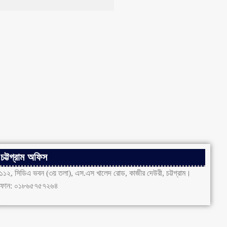
চট্টগ্রাম অফিস
১১২, সিডিএ ভবন (৩য় তলা), এস.এস খালেদ রোড, কাজীর দেউরী, চট্টগ্রাম।
ফোন: ০১৮৬৫৭৫৭২৬৪