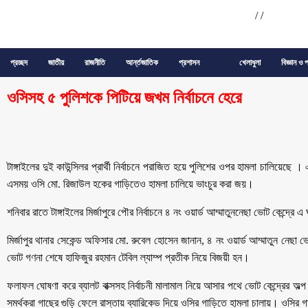
/
/
প্রচ্ছদ
জাতীয়
রাজনীতি
আর্ন্তজাতিক
প্রশাসন
খেলাধুলা
বিজ্ঞান ও প
ওসিসহ ৫ পুলিশকে পিটিয়ে জখম নির্বাচনে হেরে
টাঙ্গাইলের দুই কাউন্সিলর প্রার্থী নির্বাচনে পরাজিত হয়ে পুলিশের ওপর হামলা চালিয়েছ
এসময় ওসি মো. রিজাউল হকের গাড়িতেও হামলা চালিয়ে ভাংচুর করা জয়।
শনিবার রাতে টাঙ্গাইলের মির্জাপুরে পৌর নির্বাচনে ৪ নং ওয়ার্ড আম্মাতুননেছা ভোট কেন্
মির্জাপুর থানার সেকেন্ড অফিসার মো. রুবেল হোসেন জানান, ৪ নং ওয়ার্ড আম্মাতুন নেছা ভো
ভোট গণনা শেষে হাফিজুর রহমান টেবিল ল্যাম্প প্রতীক নিয়ে বিজয়ী হন।
ফলাফল ঘোষণা করে ব্যালট বাক্সসহ নির্বাচনী মালামাল নিয়ে আসার পথে ভোট কেন্দ্রের অল্প দূরে
সমর্থকরা গাছের গুড়ি ফেলে রাস্তায় ব্যারিকেড দিয়ে ওসির গাড়িতে হামলা চালায়। ওসির গ