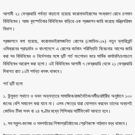
আগামী ২১ ফেব্রুয়ারি পর্যন্ত বাড়ানো হয়েছে করোনাভাইরাসের সংক্রমণ রোধে চলমান
বিধিনিষেধ। আজ বৃহস্পতিবার বিধিনিষেধ বাড়িয়ে এক প্রজ্ঞাপন জারি করেছে মন্ত্রিপরিষদ
বিভাগ।
প্রজ্ঞাপনে বলা হয়েছে, করোনাভাইরাসজনিত রোগের (কোভিড-১৯) নতুন ভ্যারিয়েন্ট
ওমিক্রনের প্রাদুর্ভাব ও বাংলাদেশে এ রোগের বর্তমান পরিস্থিতি বিবেচনায় আগের জারি
করা সব বিধিনিষেধ ও নির্দেশনার সঙ্গে দুটি শর্ত সংশোধন করে সার্বিক কার্যাবলি/চলাচলে
বিধিনিষেধ আরোপ করা হলো। এই বিধিনিষেধ আগামী ৭ ফেব্রুয়ারি থেকে ২১ ফেব্রুয়ারি
দিবাগত রাত ১২টা পর্যন্ত বলবৎ থাকবে।
শর্ত দুটি হলো
১. উন্মুক্ত স্থানে ও ভবন অভ্যন্তরে সামাজিক/রাজনৈতিক/ধর্মীয়/রাষ্ট্রীয় অনুষ্ঠানে ১০০
জনের বেশি সমাবেশ করা যাবে না। এসব ক্ষেত্রে যারা যোগদান করবেন তাদের অব্যশই
কোভিড টিকা সনদ বা ২৪ ঘণ্টার মধ্যে পিসিআর সার্টিফিকেট আনতে হবে।
২. সব স্কুল-কলেজ ও সমপর্যায়ের শিক্ষাপ্রতিষ্ঠানের শ্রেণিকক্ষে পাঠদান বন্ধ থাকবে।