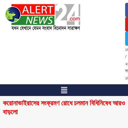
১
আ
২
/
২
শ্
১
/
২
স
১
করোনাভাইরাসের সংক্রমণ রোধে চলমান বিধিনিষেধ আরও
বাড়লো