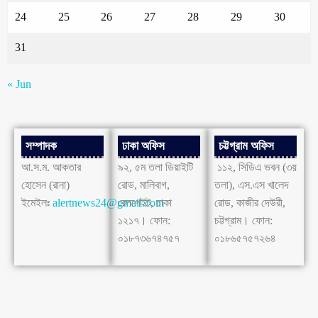
24
25
26
27
28
29
30
31
« Jun
সম্পাদক
ঢাকা অফিস
চট্টগ্রাম অফিস
আ.স.ম. আকতার
৯২, ৫ম তলা ডিয়াইটি
১১২, সিডিএ ভবন (৩য়
হোসেন (রানা)
রোড, মালিবাগ,
তলা), এস.এস খালেদ
ইমেইলঃ
alertnews24@gmail.com
রেলগেইট, ঢাকা
রোড, কাজীর দেউরী,
১২১৭। ফোন:
চট্টগ্রাম। ফোন:
০১৮৭৩৬৭৪৭৫৭
০১৮৬৫৭৫৭২৬৪