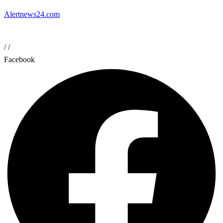
Alertnews24.com
/
/
Facebook