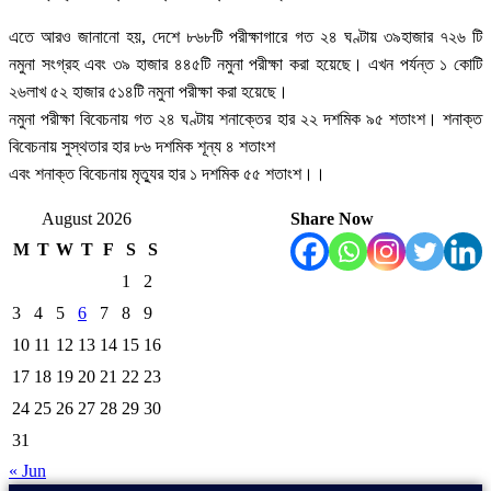
এতে আরও জানানো হয়, দেশে ৮৬৮টি পরীক্ষাগারে গত ২৪ ঘণ্টায় ৩৯হাজার ৭২৬ টি
নমুনা সংগ্রহ এবং ৩৯ হাজার ৪৪৫টি নমুনা পরীক্ষা করা হয়েছে। এখন পর্যন্ত ১ কোটি
২৬লাখ ৫২ হাজার ৫১৪টি নমুনা পরীক্ষা করা হয়েছে।
নমুনা পরীক্ষা বিবেচনায় গত ২৪ ঘণ্টায় শনাক্তের হার ২২ দশমিক ৯৫ শতাংশ। শনাক্ত
বিবেচনায় সুস্থতার হার ৮৬ দশমিক শূন্য ৪ শতাংশ
এবং শনাক্ত বিবেচনায় মৃত্যুর হার ১ দশমিক ৫৫ শতাংশ।।
August 2026
Share Now
M
T
W
T
F
S
S
1
2
3
4
5
6
7
8
9
10
11
12
13
14
15
16
17
18
19
20
21
22
23
24
25
26
27
28
29
30
31
« Jun