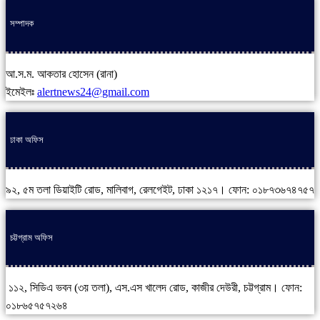
সম্পাদক
আ.স.ম. আকতার হোসেন (রানা)
ইমেইলঃ
alertnews24@gmail.com
ঢাকা অফিস
৯২, ৫ম তলা ডিয়াইটি রোড, মালিবাগ, রেলগেইট, ঢাকা ১২১৭। ফোন: ০১৮৭৩৬৭৪৭৫৭
চট্টগ্রাম অফিস
১১২, সিডিএ ভবন (৩য় তলা), এস.এস খালেদ রোড, কাজীর দেউরী, চট্টগ্রাম। ফোন:
০১৮৬৫৭৫৭২৬৪