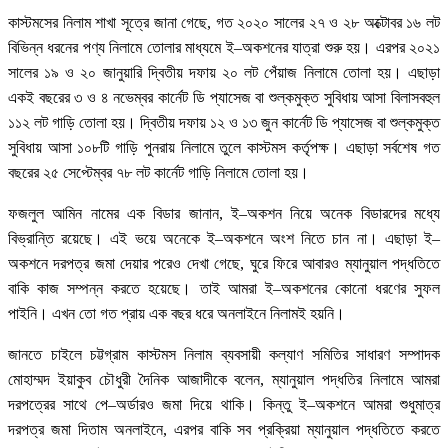
কাস্টমসের নিলাম শাখা সূত্রে জানা গেছে, গত ২০২০ সালের ২৭ ও ২৮ অক্টোবর ১৬ লট
বিভিন্ন ধরনের পণ্য নিলামে তোলার মাধ্যমে ই–অকশনের যাত্রা শুরু হয়। এরপর ২০২১
সালের ১৯ ও ২০ জানুয়ারি দ্বিতীয় দফায় ২০ লট পেঁয়াজ নিলামে তোলা হয়। এছাড়া
একই বছরের ৩ ও ৪ নভেম্বর কার্নেট ডি প্যাসেজ বা শুল্কমুক্ত সুবিধায় আসা বিলাসবহুল
১১২ লট গাড়ি তোলা হয়। দ্বিতীয় দফায় ১২ ও ১৩ জুন কার্নেট ডি প্যাসেজ বা শুল্কমুক্ত
সুবিধায় আসা ১০৮টি গাড়ি পুনরায় নিলামে তুলে কাস্টমস কর্তৃপক্ষ। এছাড়া সর্বশেষ গত
বছরের ২৫ সেপ্টেম্বর ৭৮ লট কার্নেট গাড়ি নিলামে তোলা হয়।
ফজলুল আমিন নামের এক বিডার জানান, ই–অকশন নিয়ে অনেক বিডারদের মধ্যে
বিভ্রান্তি রয়েছে। এই ভয়ে অনেকে ই–অকশনে অংশ নিতে চান না। এছাড়া ই–
অকশনে দরপত্র জমা দেয়ার পরেও দেখা গেছে, ঘুরে ফিরে আবারও ম্যানুয়াল পদ্ধতিতে
বাকি কাজ সম্পন্ন করতে হয়েছে। তাই আমরা ই–অকশনের কোনো ধরণের সুফল
পাইনি। এখন তো গত প্রায় এক বছর ধরে অনলাইনে নিলামই হয়নি।
জানতে চাইলে চট্টগ্রাম কাস্টমস নিলাম ব্যবসায়ী কল্যাণ সমিতির সাধারণ সম্পাদক
মোহাম্মদ ইয়াকুব চৌধুরী দৈনিক আজাদীকে বলেন, ম্যানুয়াল পদ্ধতির নিলামে আমরা
দরপত্রের সাথে পে–অর্ডারও জমা দিয়ে থাকি। কিন্তু ই–অকশনে আমরা শুধুমাত্র
দরপত্র জমা দিতাম অনলাইনে, এরপর বাকি সব প্রক্রিয়া ম্যানুয়াল পদ্ধতিতে করতে