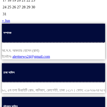
17
18
19
20
21
22
23
24
25
26
27
28
29
30
31
« Jun
সম্পাদক
আ.স.ম. আকতার হোসেন (রানা)
ইমেইলঃ
alertnews24@gmail.com
ঢাকা অফিস
৯২, ৫ম তলা ডিয়াইটি রোড, মালিবাগ, রেলগেইট, ঢাকা ১২১৭। ফোন: ০১৮৭৩৬৭৪৭৫৭
চট্টগ্রাম অফিস