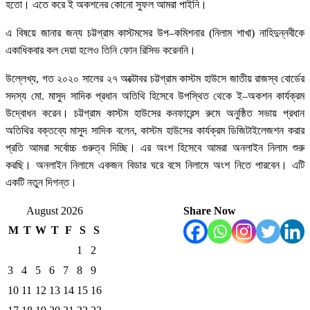
হতো। এতে করে ই অকশনের কোনো সুফল আমরা পাইনি।
এ বিষয়ে জানার জন্য চট্টগ্রাম কাস্টমসের উপ–কমিশনার (নিলাম শাখা) নাহিদুন্নবীকে
একাধিকবার কল দেয়া হলেও তিনি ফোন রিসিভ করেননি।
উল্লেখ্য, গত ২০২০ সালের ২৭ অক্টোবর চট্টগ্রাম কাস্টম হাউসে জাতীয় রাজস্ব বোর্ডের
সদস্য মো. মাসুদ সাদিক প্রধান অতিথি হিসেবে উপস্থিত থেকে ই–অকশন কার্যক্রম
উদ্বোধন করেন। চট্টগ্রাম কাস্টম হাউসের কনফারেন্স রুমে অনুষ্ঠিত সভায় প্রধান
অতিথির বক্তব্যে মাসুদ সাদিক বলেন, কাস্টম হাউসের কার্যক্রম ডিজিটাইলেজশন করার
প্রতি আমরা সর্বোচ্চ গুরুত্ব দিচ্ছি। এর অংশ হিসেবে আমরা অনলাইন নিলাম শুরু
করছি। অনলাইন নিলামে একজন বিডার ঘরে বসে নিলামে অংশ নিতে পারবেন। এটি
একটি নতুন দিগন্ত।
August 2026
Share Now
M
T
W
T
F
S
S
1
2
3
4
5
6
7
8
9
10
11
12
13
14
15
16