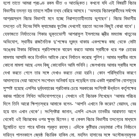
হলো তাতে আমরা প্রচণ্ড রকম ভীত ও আতঙ্কিত। কখনো যদি এই বিষয়টি বিচার
বিভাগীয় তদন্ত হয় তাহলে সঠিক তথ্য বেরিয়ে আসবে। ‘অসহায় বিচারপ্রার্থীদের সর্বশেষ
আশ্রয়স্থল বিচার বিভাগই মনে হচ্ছে নিরাপত্তাহীনতায় ভুগছেন’। বিচার বিভাগীয়
তদন্তে ওই দিনের সিসি ক্যামেরার ফুটেজ দেখলেই হয়তো অনেক কিছুই বোঝা যাবে’।
হেফাজতে নির্যাতনের শিকার ভুক্তভোগী আশরাফুল ইসলামের স্ত্রীর মমতাজ খাতুনের
অভিযোগ, স্থানীয় রাজনৈতিক দু’পক্ষের দ্বন্দ্ব থাকায় একপক্ষের কাছ থেকে মোটা
অঙ্কের টাকার বিনিময়ে প্রতিপক্ষকে ঘায়েল করতে আমার স্বামীকে ধরে গরু চোরের
মামলায় আসামি করে তিনদিন আটকে রেখে নির্যাতন করেছে পুলিশ। আমার স্বামীর নামে
কোনো মামলা আছে এসব কিছু কোনোদিন আমি শুনিনি। জেলখানায় আমার স্বামীর সঙ্গে
দেখা করতে গেলে তার সঙ্গে দেখাও করতে দেয়া হয়নি। কোন পরিস্থিতির কারণে
আদালতের দেয়া আদেশে সংশোধন অনিবার্য হয়ে পড়েছিল তার একটা প্রামাণিক যোগসূত্র
সুস্পষ্ট হয়েছে এসপির দুর্ব্যবহারের প্রতিকার চেয়ে সরকারের সংশ্লিষ্ট ঊর্ধ্বতন কর্তৃপক্ষের
বরাবর পাঠানো লিখিত অভিযোগপত্রে। সেখানে ওই বিচারক লিখেছেন ‘আমার পরিচয়
দিলে তিনি আরো ক্ষিপ্তস্বরে আমাকে বলেন- ‘আপনি এখানে কি করেন? বেয়াদব, বের
হয়ে যান এখান থেকে’। সংশ্লিষ্টরা জানান, এসপি এসএম তানভীর আরাফাত আগে
থেকেই ওই বিচারকের ওপর ক্ষুব্ধ ছিলেন। যা কেবল বিচার বিভাগীয় তদন্তের মাধ্যমে
উন্মোচিত হতে পারে ঘটনার প্রকৃত রহস্য। এদিকে কুষ্টিয়ার ভেড়ামারা পৌর নির্বাচনে
দায়িত্ব পালনকালে জ্যেষ্ঠ বিচারিক হাকিম মো. মহসিন হাসানের সঙ্গে অসৌজন্যমূলক