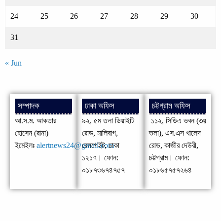
24
25
26
27
28
29
30
31
« Jun
সম্পাদক
ঢাকা অফিস
চট্টগ্রাম অফিস
আ.স.ম. আকতার
৯২, ৫ম তলা ডিয়াইটি
১১২, সিডিএ ভবন (৩য়
হোসেন (রানা)
রোড, মালিবাগ,
তলা), এস.এস খালেদ
ইমেইলঃ
alertnews24@gmail.com
রেলগেইট, ঢাকা
রোড, কাজীর দেউরী,
১২১৭। ফোন:
চট্টগ্রাম। ফোন:
০১৮৭৩৬৭৪৭৫৭
০১৮৬৫৭৫৭২৬৪