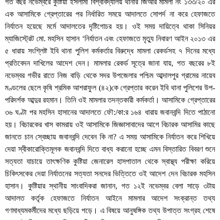
গত বছর নভেম্বরে কুষ্টিয়া ইসলামী বিশ্ববিদ্যালয় থানার জিআর মামলা নং ১৩৩/২০ এর
এক আসামিকে গ্রেপ্তারের পর নির্ধারিত সময়ে আদালতে সোপর্দ না করে হেফাজতে
নির্যাতন হয়েছে মর্মে আদালতের দৃষ্টিগোচর হয়। ওই সময় দায়িত্বে থাকা সিনিয়র
ম্যাজিস্ট্রেট মো. মহসিন হাসান ‘নির্যাতন এবং হেফাজতে মৃত্যু নিবারণ আইন ২০১৩ এর
৫ ধারায় সংশ্লিষ্ট ইবি থানা পুলিশ কর্মকর্তার বিরুদ্ধে মামলা রেকর্ডসহ ৭ দিনের মধ্যে
প্রতিবেদন দাখিলের আদেশ দেন। মামলার রেকর্ড সূত্রে জানা যায়, গত বছরের ৮ই
নভেম্বর গভীর রাতে নিজ বাড়ি থেকে সদর উপজেলার পশ্চিম আব্দালপুর গ্রামের নায়েব
মণ্ডলের ছেলে কৃষি শ্রমিক আশরাফুল (৪২)কে গ্রেপ্তার করেন ইবি থানা পুলিশের উপ-
পরিদর্শক আব্দুর রহমান। তিনি ওই মামলার তদন্তকারী কর্মকর্তা। আসামিকে গ্রেপ্তারের
৩৬ ঘণ্টা পর মহসিন হাসানের আদালতে ফৌ:/কা:র ১৬৪ ধারায় জবানবন্দি দিতে পাঠানো
হয়। বিচারকের খাস কামরায় ওই আসামিকে জিজ্ঞাসাবাদের আগে বিচারক আসামির কাছে
জানতে চান স্বেচ্ছায় জবানবন্দি দেবেন কি না? এ সময় আসামিকে নির্যাতন করে শিখিয়ে
দেয়া স্বীকারোক্তিমূলক জবানবন্দি দিতে বাধ্য করানো হচ্ছে এমন বিস্তারিত বিবরণ শুনে
সত্যতা যাচায়ে তাৎক্ষণিক কুষ্টিয়া জেনারেল হাসপাতাল থেকে স্বাস্থ্য পরীক্ষা করিয়ে
চিকিৎসকের দেয়া নির্যাতনের সত্যতা সনদের ভিত্তিতে ওই আদেশ দেন বিচারক মহসিন
হাসান। কুষ্টিয়ার স্থানীয় সাংবাদিকরা জানান, গত ১২ই নভেম্বর বেলা সাড়ে ৩টায়
আদালত কর্তৃক হেফাজতে নির্যাতন আইনে মামলার আদেশ সংক্রান্ত তথ্য
গণমাধ্যমকর্মীদের মধ্যে ছড়িয়ে পড়ে। এ বিষয়ে আনুষঙ্গিক তথ্য উপাত্ত সংগ্রহ শেষে