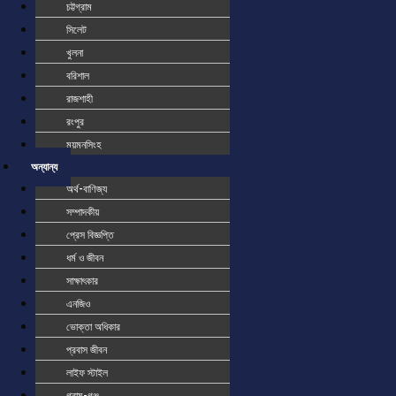
চট্টগ্রাম
সিলেট
খুলনা
বরিশাল
রাজশাহী
রংপুর
ময়মনসিংহ
অন্যান্য
অর্থ-বাণিজ্য
সম্পাদকীয়
প্রেস বিজ্ঞপ্তি
ধর্ম ও জীবন
সাক্ষাৎকার
এনজিও
ভোক্তা অধিকার
প্রবাস জীবন
লাইফ স্টাইল