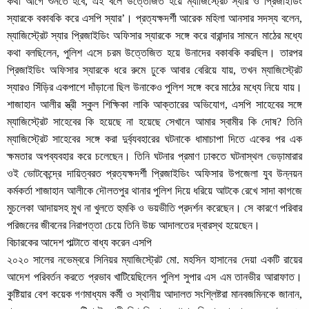
কথা আগে শুনতে হবে, এই বলে উত্তেজিত হয়ে ম্যাজিস্ট্রেট স্যার ও প্রিজাইডিং
স্যারকে বকাবকি করে এসপি স্যার’। প্রত্যক্ষদর্শী আরেক মহিলা আনসার সদস্য বলেন,
ম্যাজিস্ট্রেট স্যার প্রিজাইডিং অফিসার স্যারকে সঙ্গে করে বারান্দার সামনে মাঠের মধ্যে
কথা বলছিলেন, পুলিশ এসে চরম উত্তেজিত হয়ে উনাদের বকাবকি করছিল। তারপর
প্রিজাইডিং অফিসার স্যারকে ধরে রুমে ঢুকে আবার বেরিয়ে যায়, তখন ম্যাজিস্ট্রেট
স্যারও সিঁড়ির একপাশে দাঁড়ানো ছিল উনাকেও পুলিশ সঙ্গে করে মাঠের মধ্যে নিয়ে যায়।
শাজাহান আলীর স্ত্রী স্কুল শিক্ষিকা লাকি আক্তারের অভিযোগ, এসপি সাহেবের সঙ্গে
ম্যাজিস্ট্রেট সাহেবের কি হয়েছে না হয়েছে সেখানে আমার স্বামীর কি দোষ? তিনি
ম্যাজিস্ট্রেট সাহেবের সঙ্গে করা দুর্ব্যবহারের ঘটনাকে ধামাচাপা দিতে একের পর এক
ক্ষমতার অপব্যবহার করে চলেছেন। তিনি ঘটনার প্রমাণ ঢাকতে ঘটনাস্থল ভেড়ামারার
ওই ভোটকেন্দ্রে দায়িত্বরত প্রত্যক্ষদর্শী প্রিজাইডিং অফিসার উপজেলা যুব উন্নয়ন
কর্মকর্তা শাজাহান আলীকে দৌলতপুর থানার পুলিশ দিয়ে ধরিয়ে আটকে রেখে সাদা কাগজে
মুচলেকা আদায়সহ মুখ না খুলতে হুমকি ও ভয়ভীতি প্রদর্শন করেছেন। সে কারণে পরিবার
পরিজনের জীবনের নিরাপত্তা চেয়ে তিনি উচ্চ আদালতের দ্বারস্থ হয়েছেন।
বিচারকের আদেশ পাল্টাতে বাধ্য করেন এসপি
২০২০ সালের নভেম্বরে সিনিয়র ম্যাজিস্ট্রেট মো. মহসিন হাসানের দেয়া একটি রায়ের
আদেশ পরিবর্তন করতে প্রভাব খাটিয়েছিলেন পুলিশ সুপার এস এম তানভীর আরাফাত।
কুষ্টিয়ার বেশ কয়েক গণমাধ্যম কর্মী ও স্থানীয় আদালত সংশ্লিষ্টরা মানবজমিনকে জানান,