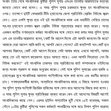
সংবাদ তৈরি শেষে সাংবাদিকরা কুষ্টিয়া পুলিশ সুপার এসএম তানভীর আরাফাতের মন্তব্য
জানতে ফোনে কথা বলেন। এ সময় পুলিশ সুপার চরমভাবে ক্ষুব্ধ হন সাংবাদিকদের
ওপর। ততক্ষণে দুইটি বেসরকারি টিভি চ্যানেলের জেলা প্রতিনিধি ব্রেকিং নিউজে স্ক্রল
দেন। এতে এসপি ক্ষুব্ধ হয়ে ওই দুই সাংবাদিককে ধমক এবং ভয়ভীতি দেখিয়ে তাদের
স্ব-স্ব চ্যানেলে চলমান স্ক্রল ব্রেকিং নিউজ প্রত্যাহার করতে বাধ্য করেন। অন্য
একজন জাতীয় গণমাধ্যমে কর্মরত সাংবাদিকের সঙ্গে ফোনে কথা বলার সময় পুলিশ সুপার
এস এম তানভীর আরাফাত বলেন,‘কোর্ট কি আদেশ দিলো এটা আপনি জানলেন কি করে?
আমাকে দেয়া আদেশ আমি জানি না, আপনি জেনে গেলেন? এটা কনটেম্পট অব কোর্ট হবে
আপনার বিরুদ্ধে, কোর্ট যেটা আদেশ দিয়েছে সেটা আমার কাছে এখনো আসেনি, আমার
কাছে তো ওই আদেশ কারেকশন হয়েও আসতে পারে। এখন আপনি সিদ্ধান্ত নেন কি
নিউজ করবেন?’ ওই সাংবাদিক ঢাকাস্থ তার প্রতিষ্ঠানের বার্তা সম্পাদককে ওইদিনের
জন্য সংবাদ প্রকাশ না করার অনুরোধ করেন। সেই সঙ্গে পুলিশ সুপারের এমন হুমকি ও
চ্যালেঞ্জের মুখে সাংবাদিকরা আদালত সংশ্লিষ্টদের সঙ্গে কথা বলেন এবং করণীয় জানতে
চান। গণমাধ্যমকর্মীরা জানান, অন্যদিকে সাংবাদিকদের কাছে এ বিষয়ে অবগত হওয়ার
পর পুলিশ সুপার সংশ্লিষ্ট বিচারিক হাকিমের সঙ্গে ফোন করে আদেশের বিষয়ে কথা বলেন।
এ সময় পুলিশ সুপার ক্ষুব্ধ প্রতিক্রিয়া ব্যক্ত করেন কেন এই আদেশের বিষয়টি আগেই
সাংবাদিকদের কাছে গেল। এরপর দুইদিন সাপ্তাহিক ছুটি শেষে ১৫ই নভেম্বর, সকাল
পৌনে ১০টায় কুষ্টিয়া পুলিশের সকল কর্মকর্তা পদধারীদের সঙ্গে করে বিশাল পুলিশ বহরসহ