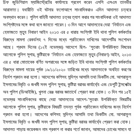
চিফ জুডিশিয়াল ম্যাজিস্ট্রেটের কার্যালয়ে প্রবেশ করেন এসপি এসএম তানভীর
আরাফাত। যথারীতি ওই ঘটনার ফলোআপে সাংবাদিকরাও এদিন আদালত চত্বরে
অবস্থান করেন। পুলিশ বাহিনী আদালত চত্বর ত্যাগ করার পর সাংবাদিকরা ওই আদালত
সংশ্লিষ্টদের সঙ্গে কথা বলে জানতে পারেন। ৩ দিন আগে আদালতের দেয়া ‘নির্যাতন এবং
হেফাজতে মৃত্যু নিবারণ আইন ২০১৩ এর ৫ ধারায় সংশ্লিষ্ট ইবি থানা পুলিশ কর্মকর্তার
বিরুদ্ধে মামলা রেকর্ডসহ ৭ দিনের মধ্যে প্রতিবেদন দাখিলের আদেশটির সংশোধন
আছে। প্রথম দিনের (১২ই নভেম্বর) আদেশে ছিল- ‘সুতরাং উপরিউক্ত বিষয়ের
আলোকে পুলিশ সুপার, কুষ্টিয়াকে ‘নির্যাতন এবং হেফাজতে মৃত্যু (নিবারণ) আইন, ২০১৩
এর ৫ ধারা মোতাবেক বর্ণিত অপরাধের সঙ্গে জড়িত ইবি থানার সংশ্লিষ্ট পুলিশ কর্মকর্তার
বিরুদ্ধে মামলা দায়ের পূর্বক ১৯/১১/২০২০ তারিখের মধ্যে আদালতকে অবহিত করণের
নির্দেশ প্রদান করা হলো। আদেশের কপিসহ সন্দিগ্ধ আসামি তথা ভিকটিম মো. আশরাফুল
ইসলামের বিবৃতি ও জখমী সনদ পুলিশ সুপার, কুষ্টিয়া বরাবর কার্যার্থ্যে এবং ডেপুটি ইন্সপেক্টর
অব পুলিশ (ডিআইজি), খুলনা রেঞ্জ বরাবর জ্ঞাতার্থে প্রেরণ করা হোক। ৩ দিন পর ১৫ই
নভেম্বর সাংবাদিকদের কাছে দেয়া আদালতের আদেশ-‘সুতরাং উপরিউক্ত বিষয়টির
আলোকে পুলিশ সুপার, কুষ্টিয়াকে বিষয়টি তদন্ত পূর্বক প্রতিবেদন দাখিলের জন্য নির্দেশ
প্রদান করা হলো। আদেশের কপিসহ সন্দিগ্ধ আসামি তথা ভিকটিম মো. আশরাফুল
ইসলামের বিবৃতি ও জখমী সনদ পুলিশ সুপার, কুষ্টিয়া বরাবর কার্যার্থ্যে প্রেরণ করা হোক।
আদালত পাড়ায় কয়েকজন নাম প্রকাশ না করার শর্তে জানান, আমাদের চোখের সামনে যা