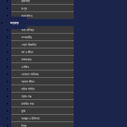
রাজশাহী
রংপুর
ময়মনসিংহ
অন্যান্য
অর্থ-বাণিজ্য
সম্পাদকীয়
প্রেস বিজ্ঞপ্তি
ধর্ম ও জীবন
সাক্ষাৎকার
এনজিও
ভোক্তা অধিকার
প্রবাস জীবন
লাইফ স্টাইল
গ্রাম-গঞ্জ
চাকরির খবর
কৃষি
স্বাস্থ্য ও চিকিৎসা
শিক্ষা