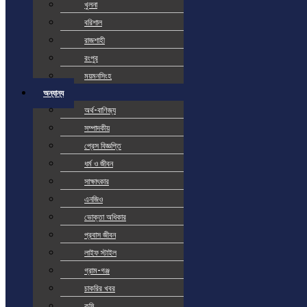
খুলনা
বরিশাল
রাজশাহী
রংপুর
ময়মনসিংহ
অন্যান্য
অর্থ-বাণিজ্য
সম্পাদকীয়
প্রেস বিজ্ঞপ্তি
ধর্ম ও জীবন
সাক্ষাৎকার
এনজিও
ভোক্তা অধিকার
প্রবাস জীবন
লাইফ স্টাইল
গ্রাম-গঞ্জ
চাকরির খবর
কৃষি