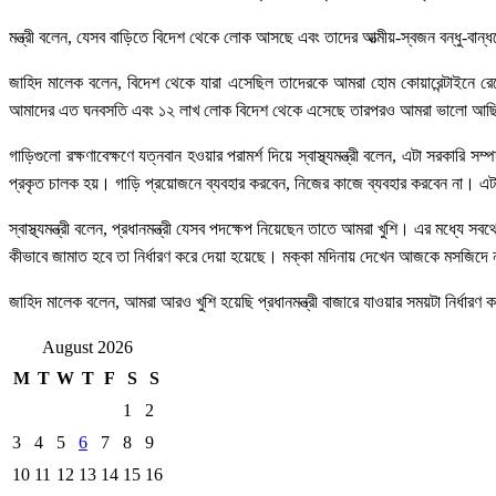
মন্ত্রী বলেন, যেসব বাড়িতে বিদেশ থেকে লোক আসছে এবং তাদের আত্মীয়-স্বজন বন্ধু-
জাহিদ মালেক বলেন, বিদেশ থেকে যারা এসেছিল তাদেরকে আমরা হোম কোয়ারেন্টাইনে 
আমাদের এত ঘনবসতি এবং ১২ লাখ লোক বিদেশ থেকে এসেছে তারপরও আমরা ভালো আছি
গাড়িগুলো রক্ষণাবেক্ষণে যত্নবান হওয়ার পরামর্শ দিয়ে স্বাস্থ্যমন্ত্রী বলেন, এটা স
প্রকৃত চালক হয়। গাড়ি প্রয়োজনে ব্যবহার করবেন, নিজের কাজে ব্যবহার করবেন না। এট
স্বাস্থ্যমন্ত্রী বলেন, প্রধানমন্ত্রী যেসব পদক্ষেপ নিয়েছেন তাতে আমরা খুশি। এর ম
কীভাবে জামাত হবে তা নির্ধারণ করে দেয়া হয়েছে। মক্কা মদিনায় দেখেন আজকে মসজিদ
জাহিদ মালেক বলেন, আমরা আরও খুশি হয়েছি প্রধানমন্ত্রী বাজারে যাওয়ার সময়টা নির্ধার
August 2026
M
T
W
T
F
S
S
1
2
3
4
5
6
7
8
9
10
11
12
13
14
15
16