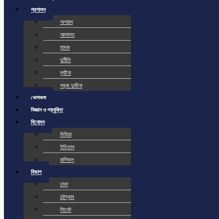
প্রশাসন
অপরাধ
আদালত
মাদক
দুর্নীতি
দূর্ঘটনা
সড়ক দুর্ঘটনা
খেলাধুলা
বিজ্ঞান ও প্রযুক্তি
বিনোদন
মিডিয়া
ইতিহাস
রাশিফল
বিভাগ
ঢাকা
চট্টগ্রাম
সিলেট