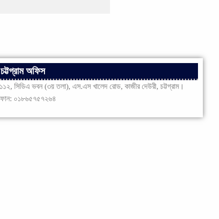
চট্টগ্রাম অফিস
১১২, সিডিএ ভবন (৩য় তলা), এস.এস খালেদ রোড, কাজীর দেউরী, চট্টগ্রাম।
ফোন: ০১৮৬৫৭৫৭২৬৪