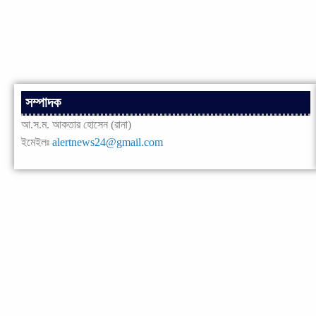
সম্পাদক
আ.স.ম. আকতার হোসেন (রানা)
ইমেইলঃ
alertnews24@gmail.com