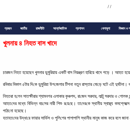
/
/
প্রচ্ছদ
জাতীয়
রাজনীতি
আর্ন্তজাতিক
প্রশাসন
খেলাধুলা
বিজ্ঞান ও প
খুলনায় ৪ নিহত বাস খাদে
চারজন নিহত হয়েছেন খুলনার ডুমুরিয়ায় একটি বাস নিয়ন্ত্রণ হারিয়ে খাদে পড়ে । আহত হ
রবিবার বিকাল ৫টার দি‌কে ডুমু‌রিয়া উপ‌জেলার টিপনা নতুন রাস্তার মো‌ড়ে ঘটে এই দুর্ঘটনা। বা
‌নিহতরা হ‌লেন সাতক্ষীরার শ্যামনগর এলাকার কৃঞ্চপদ, রা‌জেদ সরদার, লাল্টু সরদার ও গোলক
আহত‌দের মধ্যে বি‌ভিন্ন বয়‌সের নারী শিশু র‌য়ে‌ছে। তা‌দের‌কে স্থানীয় স্বাস্থ্য কমপ্লেক
পাঠা‌নো হয়েছে।
হতাহত‌দের উদ্ধা‌রে ফায়ার সা‌র্ভিস ও পু‌লি‌শের পাশাপা‌শি স্থানীয় মানুষ কাজ করে বলে জান