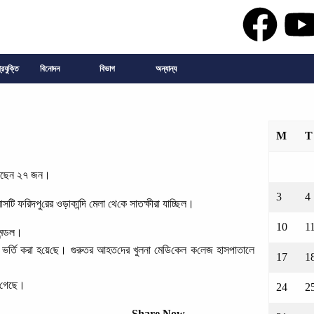
্রযুক্তি
বিনোদন
বিভাগ
অন্যান্য
M
T
য়েছেন ২৭ জ‌ন।
3
4
সটি ফ‌রিদপু‌রের ওড়াকা‌ন্দি মেলা থে‌কে সাতক্ষীরা যাচ্ছিল।
10
1
 মন্ডল।
্সে ভ‌র্তি করা হ‌য়ে‌ছে। গুরুতর আহত‌দের খুলনা মে‌ডি‌কেল ক‌লেজ হাসপাতালে
17
1
া গেছে।
24
2
Share Now