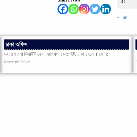
31
« Jun
ঢাকা অফিস
৯২, ৫ম তলা ডিয়াইটি রোড, মালিবাগ, রেলগেইট, ঢাকা ১২১৭। ফোন:
০১৮৭৩৬৭৪৭৫৭