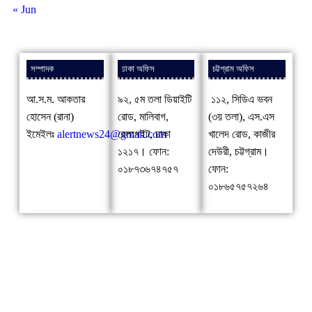
« Jun
সম্পাদক
ঢাকা অফিস
চট্টগ্রাম অফিস
আ.স.ম. আকতার
৯২, ৫ম তলা ডিয়াইটি
১১২, সিডিএ ভবন
হোসেন (রানা)
রোড, মালিবাগ,
(৩য় তলা), এস.এস
ইমেইলঃ
alertnews24@gmail.com
রেলগেইট, ঢাকা
খালেদ রোড, কাজীর
১২১৭। ফোন:
দেউরী, চট্টগ্রাম।
০১৮৭৩৬৭৪৭৫৭
ফোন:
০১৮৬৫৭৫৭২৬৪