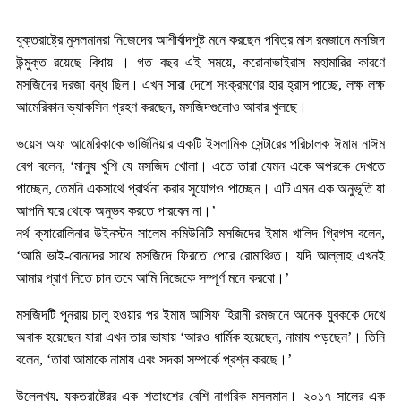
যুক্তরাষ্ট্রে মুসলমানরা নিজেদের আশীর্বাদপুষ্ট মনে করছেন পবিত্র মাস রমজানে মসজিদ
উন্মুক্ত রয়েছে বিধায় । গত বছর এই সময়ে, করোনাভাইরাস মহামারির কারণে
মসজিদের দরজা বন্ধ ছিল। এখন সারা দেশে সংক্রমণের হার হ্রাস পাচ্ছে, লক্ষ লক্ষ
আমেরিকান ভ্যাকসিন গ্রহণ করছেন, মসজিদগুলোও আবার খুলছে।
ভয়েস অফ আমেরিকাকে ভার্জিনিয়ার একটি ইসলামিক সেন্টারের পরিচালক ঈমাম নাঈম
বেগ বলেন, ‘মানুষ খুশি যে মসজিদ খোলা। এতে তারা যেমন একে অপরকে দেখতে
পাচ্ছেন, তেমনি একসাথে প্রার্থনা করার সুযোগও পাচ্ছেন। এটি এমন এক অনুভূতি যা
আপনি ঘরে থেকে অনুভব করতে পারবেন না।’
নর্থ ক্যারোলিনার উইনস্টন সালেম কমিউনিটি মসজিদের ইমাম খালিদ গ্রিগস বলেন,
‘আমি ভাই-বোনদের সাথে মসজিদে ফিরতে পেরে রোমাঞ্চিত। যদি আল্লাহ এখনই
আমার প্রাণ নিতে চান তবে আমি নিজেকে সম্পূর্ণ মনে করবো।’
মসজিদটি পুনরায় চালু হওয়ার পর ইমাম আসিফ হিরানী রমজানে অনেক যুবককে দেখে
অবাক হয়েছেন যারা এখন তার ভাষায় ‘আরও ধার্মিক হয়েছেন, নামায পড়ছেন’। তিনি
বলেন, ‘তারা আমাকে নামায এবং সদকা সম্পর্কে প্রশ্ন করছে।’
উল্লেখ্য, যুক্তরাষ্ট্রের এক শতাংশের বেশি নাগরিক মুসলমান। ২০১৭ সালের এক