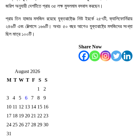
জরিপ অনুযায়ী দেশটিতে প্রায় ৩৫ লক্ষ মুসলমাম বসবাস করছেন।
প্রায় তিন হাজার মসজিদ রয়েছে যুক্তরাষ্ট্রেঃ নিউ ইয়র্কে ২৫৭টি, ক্যালিফোর্নিয়ায়
২৪৬টি এবং টেক্সাসে ১৬৬টি। অথচ ৫০ বছর আগেও যুক্তরাষ্ট্রে মসজিদের সংখ্যা
ছিল মাত্র ১০০টি।
Share Now
August 2026
M
T
W
T
F
S
S
1
2
3
4
5
6
7
8
9
10
11
12
13
14
15
16
17
18
19
20
21
22
23
24
25
26
27
28
29
30
31