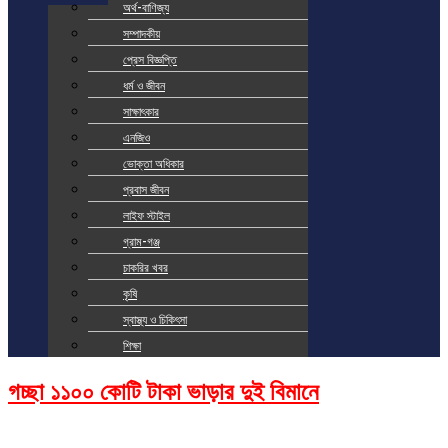
অর্থ-বাণিজ্য
সম্পাদকীয়
প্রেস বিজ্ঞপ্তি
ধর্ম ও জীবন
সাক্ষাৎকার
এনজিও
ভোক্তা অধিকার
প্রবাস জীবন
লাইফ স্টাইল
গ্রাম-গঞ্জ
চাকরির খবর
কৃষি
স্বাস্থ্য ও চিকিৎসা
শিক্ষা
গচ্ছা ১১০০ কোটি টাকা ভাড়ার দুই বিমানে