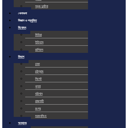
সড়ক দুর্ঘটনা
খেলাধুলা
বিজ্ঞান ও প্রযুক্তি
বিনোদন
মিডিয়া
ইতিহাস
রাশিফল
বিভাগ
ঢাকা
চট্টগ্রাম
সিলেট
খুলনা
বরিশাল
রাজশাহী
রংপুর
ময়মনসিংহ
অন্যান্য