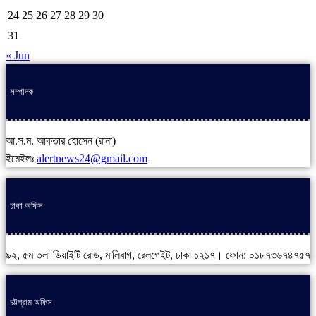
24
25
26
27
28
29
30
31
« Jun
সম্পাদক
আ.স.ম. আকতার হোসেন (রানা)
ইমেইলঃ
alertnews24@gmail.com
ঢাকা অফিস
৯২, ৫ম তলা ডিয়াইটি রোড, মালিবাগ, রেলগেইট, ঢাকা ১২১৭। ফোন: ০১৮৭৩৬৭৪৭৫৭
চট্টগ্রাম অফিস