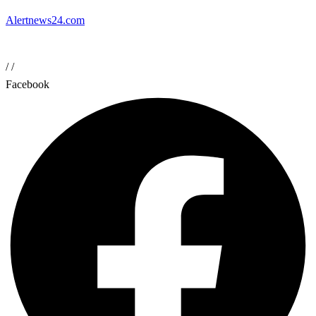
Alertnews24.com
/
/
Facebook