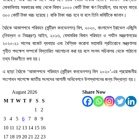
মোকাবিলায় সরকারের কাছ থেকে বিমান ১০০০ কোটি টাকা ঋণ নিয়েছিল, যার মধ্যে মাত্র
৩০০ কোটি টাকা খরচ হয়েছে। বাকি টাকা খরচ হবে না বলে তিনি কমিটিকে জানান।
বৈঠকে আকাশপথে পরিবহন (মন্ট্রিল কনভেনশন) বিল, ২০২০, বাংলাদেশ ট্রাভেল এজিন্সি
(নিবন্ধন ও নিয়ন্ত্রণ) আইন, ২০১৩, বেসামরিক বিমান পরিবহন ও পর্যটন মন্ত্রণালয়ের
২০২০-২১ সালের বাজেট ব্যবহার এবং বৈশ্বিক করোনা মহামারি প্রতিরোধে মন্ত্রণালয়
গৃহীত পদক্ষেপ সম্পর্কে বিস্তারিত আলোচনা করা হয় বলে সংসদ সচিবালয় থেকে পাঠানো
তথ্য বিবরণীতে বলা হয়।
এ ছাড়া বৈঠকে ‘আকাশপথে পরিবহন (মন্ট্রিল কনভেনশন) বিল ২০২০’-এর প্রয়োজনীয়
সংশোধন সাপেক্ষে জাতীয় সংসদের আগামী অধিবেশনে উপস্থাপনের জন্য সিদ্ধান্ত হয়।
August 2026
Share Now
M
T
W
T
F
S
S
1
2
3
4
5
6
7
8
9
10
11
12
13
14
15
16
17
18
19
20
21
22
23