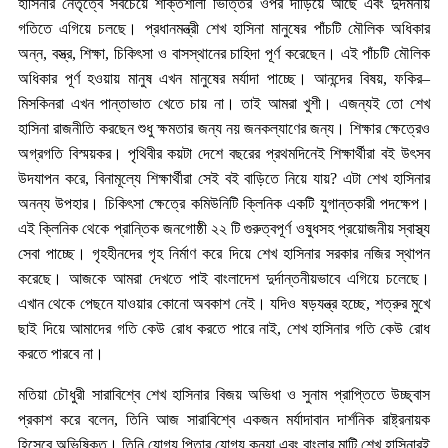
হাসিনার নেতৃত্বে সবচেয়ে শক্তিশালী ভিত্তির ওপর দাঁড়িয়ে আছে এবং দুর্দমনীয়
গতিতে এগিয়ে চলছে। প্রধানমন্ত্রী শেখ হাসিনা মানুষের পাঁচটি মৌলিক অধিকার
অন্ন, বস্ত্র, শিক্ষা, চিকিৎসা ও বাসস্থানের চাহিদা পূর্ণ করেছেন। এই পাঁচটি মৌলিক
অধিকার পূর্ণ হওয়ায় মানুষ এখন মানুষের মর্যাদা পাচ্ছে। আনন্দের বিষয়, ফকির–
মিসকিনরা এখন পান্তাভাত খেতে চায় না। তাই আমরা খুশী। এজন্যই তো শেখ
হাসিনা রাজনীতি করছেন শুধু ক্ষমতার জন্য নয় জনকল্যাণের জন্য। শিক্ষার ক্ষেত্রেও
অগ্রগতি বিস্ময়কর। পৃথিবীর কয়টা দেশে বছরের প্রথমদিনেই শিক্ষার্থীরা বই উৎসব
উদযাপন করে, বিনামূল্যে শিক্ষার্থীরা সেই বই বাড়িতে নিয়ে যায়? এটা শেখ হাসিনার
অনন্য উপহার। চিকিৎসা ক্ষেত্রে কমিউনিটি ক্লিনিক একটি যুগান্তকারী পদক্ষেপ।
এই ক্লিনিক থেকে প্রান্তিক জনগোষ্ঠী ২২ টি গুরুত্বপূর্ণ ওষুধসহ প্রয়োজনীয় স্বাস্থ্য
সেবা পাচ্ছে। গৃহহীনদের গৃহ নির্মাণ করে দিয়ে শেখ হাসিনার সরকার নজির স্থাপন
করেছে। আজকে আমরা দেখতে পাই বাংলাদেশ দুর্দান্তনীয়ভাবে এগিয়ে চলেছে।
এখান থেকে পেছনে যাওয়ার কোনো অবকাশ নেই। যদিও ষড়যন্ত্র হচ্ছে, শত্রুর মুখে
ছাই দিয়ে আমাদের গতি কেউ রোধ করতে পারে নাই, শেখ হাসিনার গতি কেউ রোধ
করতে পারবে না।
মতিয়া চৌধুরী সারাবিশ্বে শেখ হাসিনার বিজয় অভিধা ও সুনাম প্রাপ্তিতে উচ্ছ্বাস
প্রকাশ করে বলেন, তিনি আজ সারাবিশ্বে একজন মর্যাদাবান দার্শনিক রাষ্ট্রনায়ক
হিসেবে অভিষিক্ত। তিনি যোগ্য পিতার যোগ্য কন্যা এবং বাংলার মাটি শেখ হাসিনারই