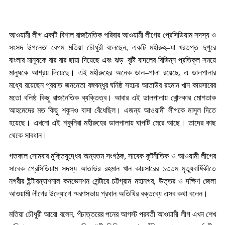
আওয়ামী লীগ একটি বিশাল রাজনৈতিক পরিবার আওয়ামী লীগের প্রেসিডিয়াম সদস্য ও
সংসদ উপনেতা বেগম মতিয়া চৌধুরী বলেছেন, একটি মহীরুহ–যা খরতপ্ত দুপুরে
বাংলার মানুষকে বার বার ছায়া দিয়েছে এবং ঝড়–বৃষ্টি বাদলের বিভিন্ন প্রতিকূল সময়ে
মানুষকে আশ্রয় দিয়েছে। এই মহীরুহের অনেক ডাল–পালা রয়েছে, এ ডালপালার
মধ্যে রয়েছেন প্রয়াত জননেতা বঙ্গবন্ধুর ঘনিষ্ঠ সহচর আতাউর রহমান খান কায়সারের
মতো বলিষ্ঠ কিছু রাজনৈতিক ব্যক্তিত্ব। আবার এই ডালপালায় খোন্দকার মোশতাক
আহমেদের মত কিছু শকুনও বাসা বেঁধেছিল। এজন্য আওয়ামী লীগকে মাসুল দিতে
হয়েছে। এখনো এই শকুনিরা মহীরুহের ডালপালায় ঘাপটি মেরে আছে। তাদের কাছ
থেকে সাবধান।
গতকাল সোমবার মুক্তিযুদ্ধের অন্যতম সংগঠক, সাবেক কূটনীতিক ও আওয়ামী লীগের
সাবেক প্রেসিডিয়াম সদস্য আতাউর রহমান খান কায়সারের ১৩তম মৃত্যুবার্ষিকীতে
নগরীর ইন্টারন্যাশনাল কনভেনশন সেন্টারে চট্টগ্রাম মহানগর, উত্তর ও দক্ষিণ জেলা
আওয়ামী লীগের উদ্যোগে স্মরণসভায় প্রধান অতিথির বক্তব্যে এসব কথা বলেন।
মতিয়া চৌধুরী আরো বলেন, পঁচাত্তরের পনের আগস্ট পরবর্তী আওয়ামী লীগ এখন শেখ