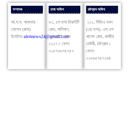
সম্পাদক
ঢাকা অফিস
চট্টগ্রাম অফিস
আ.স.ম. আকতার
৯২, ৫ম তলা ডিয়াইটি
১১২, সিডিএ ভবন
হোসেন (রানা)
রোড, মালিবাগ,
(৩য় তলা), এস.এস
ইমেইলঃ
alertnews24@gmail.com
রেলগেইট, ঢাকা
খালেদ রোড, কাজীর
১২১৭। ফোন:
দেউরী, চট্টগ্রাম।
০১৮৭৩৬৭৪৭৫৭
ফোন:
০১৮৬৫৭৫৭২৬৪