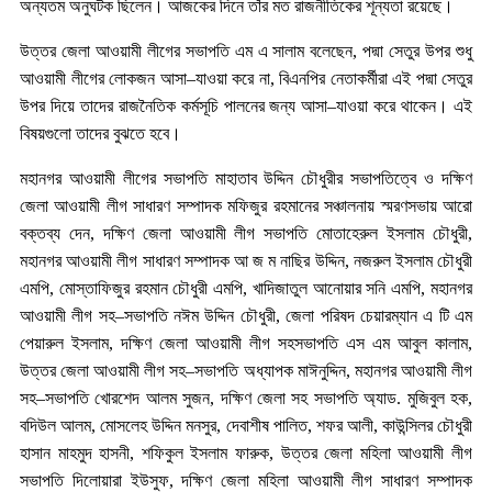
অন্যতম অনুঘটক ছিলেন। আজকের দিনে তাঁর মত রাজনীতিকের শূন্যতা রয়েছে।
উত্তর জেলা আওয়ামী লীগের সভাপতি এম এ সালাম বলেছেন, পদ্মা সেতুর উপর শুধু
আওয়ামী লীগের লোকজন আসা–যাওয়া করে না, বিএনপির নেতাকর্মীরা এই পদ্মা সেতুর
উপর দিয়ে তাদের রাজনৈতিক কর্মসূচি পালনের জন্য আসা–যাওয়া করে থাকেন। এই
বিষয়গুলো তাদের বুঝতে হবে।
মহানগর আওয়ামী লীগের সভাপতি মাহাতাব উদ্দিন চৌধুরীর সভাপতিত্বে ও দক্ষিণ
জেলা আওয়ামী লীগ সাধারণ সম্পাদক মফিজুর রহমানের সঞ্চালনায় স্মরণসভায় আরো
বক্তব্য দেন, দক্ষিণ জেলা আওয়ামী লীগ সভাপতি মোতাহেরুল ইসলাম চৌধুরী,
মহানগর আওয়ামী লীগ সাধারণ সম্পাদক আ জ ম নাছির উদ্দিন, নজরুল ইসলাম চৌধুরী
এমপি, মোস্তাফিজুর রহমান চৌধুরী এমপি, খাদিজাতুল আনোয়ার সনি এমপি, মহানগর
আওয়ামী লীগ সহ–সভাপতি নঈম উদ্দিন চৌধুরী, জেলা পরিষদ চেয়ারম্যান এ টি এম
পেয়ারুল ইসলাম, দক্ষিণ জেলা আওয়ামী লীগ সহসভাপতি এস এম আবুল কালাম,
উত্তর জেলা আওয়ামী লীগ সহ–সভাপতি অধ্যাপক মাঈনুদ্দিন, মহানগর আওয়ামী লীগ
সহ–সভাপতি খোরশেদ আলম সুজন, দক্ষিণ জেলা সহ সভাপতি অ্যাড. মুজিবুল হক,
বদিউল আলম, মোসলেহ উদ্দিন মনসুর, দেবাশীষ পালিত, শফর আলী, কাউন্সিলর চৌধুরী
হাসান মাহমুদ হাসনী, শফিকুল ইসলাম ফারুক, উত্তর জেলা মহিলা আওয়ামী লীগ
সভাপতি দিলোয়ারা ইউসুফ, দক্ষিণ জেলা মহিলা আওয়ামী লীগ সাধারণ সম্পাদক