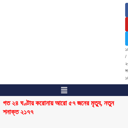
৭
আ
২
/
২
শ্
১
/
২
স
১
গত ২৪ ঘণ্টায় করোনায় আরো ৫৭ জনের মৃত্যু, নতুন
শনাক্ত ২১৭৭