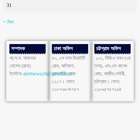
31
« Jun
সম্পাদক
ঢাকা অফিস
চট্টগ্রাম অফিস
আ.স.ম. আকতার
৯২, ৫ম তলা ডিয়াইটি
১১২, সিডিএ ভবন (৩য়
হোসেন (রানা)
রোড, মালিবাগ,
তলা), এস.এস খালেদ
ইমেইলঃ
alertnews24@gmail.com
রেলগেইট, ঢাকা
রোড, কাজীর দেউরী,
১২১৭। ফোন:
চট্টগ্রাম। ফোন:
০১৮৭৩৬৭৪৭৫৭
০১৮৬৫৭৫৭২৬৪