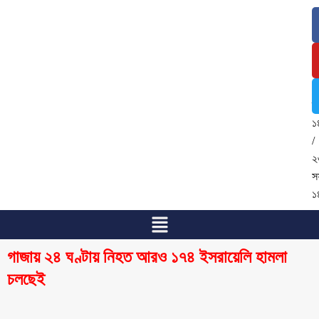
৭
আ
২
/
২
শ্
১
/
২
স
১
গাজায় ২৪ ঘণ্টায় নিহত আরও ১৭৪ ইসরায়েলি হামলা
চলছেই