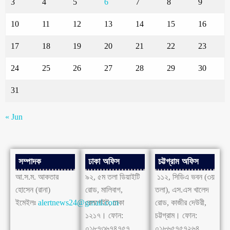
3
4
5
6
7
8
9
10
11
12
13
14
15
16
17
18
19
20
21
22
23
24
25
26
27
28
29
30
31
« Jun
সম্পাদক
ঢাকা অফিস
চট্টগ্রাম অফিস
আ.স.ম. আকতার
৯২, ৫ম তলা ডিয়াইটি
১১২, সিডিএ ভবন (৩য়
হোসেন (রানা)
রোড, মালিবাগ,
তলা), এস.এস খালেদ
ইমেইলঃ
alertnews24@gmail.com
রেলগেইট, ঢাকা
রোড, কাজীর দেউরী,
১২১৭। ফোন:
চট্টগ্রাম। ফোন:
০১৮৭৩৬৭৪৭৫৭
০১৮৬৫৭৫৭২৬৪