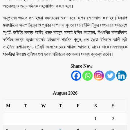
আয়োজনের জন্য সর্বাত্মক সহযোগিতা করতে হবে।
অনুষ্ঠানের শুরুতে গুম হওয়া সদস্যদের স্মরণ করে বিশেষ মোনাজাত করা হয়।বিএনপি
মহাসচিবের সভাপতিত্বে ও প্রচার সম্পাদক সুলতান সালাউদ্দিন টুকুর সঞ্চালনায় সমাবেশে
স্থায়ী কমিটির সদস্য আমীর খসরু মাহমুদ সালাহ উদ্দিন আহমেদ, বিএনপির মানবাধিকার
কমিটির সদস্য অ্যাডভোকেট ফারজানা শারমিন পুতুল, গুম হওয়া ইলিয়াস আলী স্ত্রী
তাহসিনা রুশদির লুনা, চৌধুরী আলমের মেয়ে খাদিজা আখতার, মায়ের ডাকের সমনন্বয়ক
সানজীদা ইসলাম তুলিসহ গুম হওয়া পরিবারের কয়েকজন সদস্য বক্তব্য রাখেন।
Share Now
August 2026
M
T
W
T
F
S
S
1
2