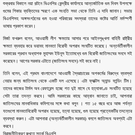
শুক্রবার বিকালে নয়া পল্টনে বিএনপির কেন্দ্রীয় কার্যালয়ে আন্তর্জাতিক গুম দিবস উপলক্ষে
গুমের শিকার ব্যক্তিদের স্মরণে এক সংহতি সভা থেকে তিনি এ দাবি জানান। সভায়
বিএনপিসহ অঙ্গসংগঠনের গুম হওয়া পরিবারের সদস্যরা তাদের কষ্টের আর্তি মর্মস্পর্শী
ভাষায় প্রকাশ করেন।
মির্জা ফখরুল বলেন, আওয়ামী লীগ ক্ষমতায় আসার পরে আইনশৃঙ্খলা বাহিনী রাষ্ট্রীয়
ক্ষমতা ব্যবহার করে ভয়াবহ মানবতা বিরোধী অপরাধ সংঘটিত করেছে। অন্তর্বর্তীকালীন
সরকারের প্রধান অধ্যাপক মুহাম্মদ ইউনূস ইতোমধ্যে গুম বিরোধী জাতিসংঘের সনদে সই
করেছেন। আগের সরকার এটাতে (জাতিসংঘ সনদে) সই করে নাই।
তিনি বলেন, এই প্রথম বাংলাদেশে আওয়ামী স্বৈরাচারের অপকর্মের বিরুদ্ধে ব্যবস্থা
নেয়ার জন্য জাতিসংঘ থেকে একটি দল এসেছে। এটা ফ্যাক্টস অ্যান্ড ফান্ডিং টিম।
তাদের কাজের টার্মস অব রেফারেন্স হচ্ছে গত দুই মাসে যে হত্যাকাণ্ড সংঘটিত হয়েছে
সেটা তারা তদন্ত করবে। আমি সরকারের কাছে আহ্বান জানাতে চাই, আপনারা
জাতিসংঘের মানবাধিকার কমিশনের সঙ্গে কথা বলুন । গত ১৫ বছর ধরে আজ পর্যন্ত
যতগুলো মানবতাবিরোধী অপরাধ হয়েছে, হত্যা হয়েছে, গুম হয়েছে প্রত্যেকটির তদন্তের
ব্যবস্থা করুন। এটা আপনারা (অন্তর্বর্তীকালীন সরকার) বললে জাতিসংঘ অবশ্যই এটা
করবে।
বিরাজনীতিকরণ রুখতে সতর্ক বিএনপি