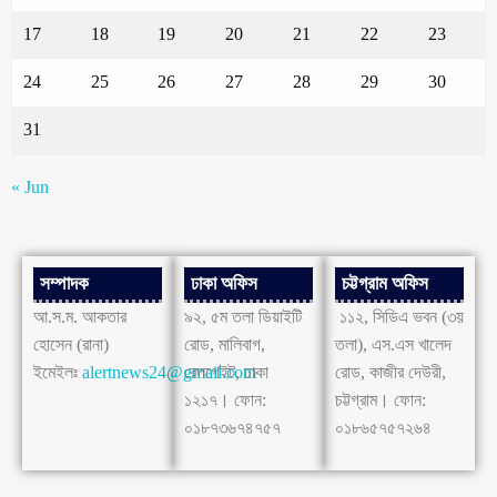
17
18
19
20
21
22
23
24
25
26
27
28
29
30
31
« Jun
সম্পাদক
ঢাকা অফিস
চট্টগ্রাম অফিস
আ.স.ম. আকতার
৯২, ৫ম তলা ডিয়াইটি
১১২, সিডিএ ভবন (৩য়
হোসেন (রানা)
রোড, মালিবাগ,
তলা), এস.এস খালেদ
ইমেইলঃ
alertnews24@gmail.com
রেলগেইট, ঢাকা
রোড, কাজীর দেউরী,
১২১৭। ফোন:
চট্টগ্রাম। ফোন:
০১৮৭৩৬৭৪৭৫৭
০১৮৬৫৭৫৭২৬৪