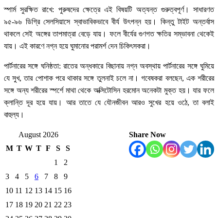
স্পার্ম সুরক্ষিত রাখে: পুরুষদের ক্ষেত্রে এই বিষয়টি অত্যন্ত গুরুত্বপূর্ণ। সাধারণত
৯৫-৯৬ ডিগ্রি সেলসিয়াসে স্বাভাবিকভাবে বীর্য উৎপন্ন হয়। কিন্তু টাইট অন্তর্বাস
থাকলে সেই অঙ্গের তাপমাত্রা বেড়ে যায়। ফলে বীর্যের গুণগত ক্ষতির সম্ভাবনা থেকেই
যায়। এই কারণে নগ্ন হয়ে ঘুমানোর পরামর্শ দেন চিকিৎসকরা।
পার্টনারের সঙ্গে ঘনিষ্ঠতা: রাতের অন্ধকারে বিছানায় নগ্ন অবস্থায় পার্টনারের সঙ্গে ঘুমিয়ে
যে সুখ, তার পোশাক পরে থাকার সঙ্গে তুলনাই চলে না। গবেষকরা বলছেন, এক শরীরের
সঙ্গে অন্য শরীরের স্পর্শে মাথা থেকে অক্সিটোসিন হরমোন অনেকটা মুক্ত হয়। যার ফলে
ক্লান্তি দূর হয়ে যায়। আর তাতে যে যৌনজীবন আরও সুখের হয়ে ওঠে, তা বলাই
বাহুল্য।
August 2026
Share Now
M
T
W
T
F
S
S
1
2
3
4
5
6
7
8
9
10
11
12
13
14
15
16
17
18
19
20
21
22
23