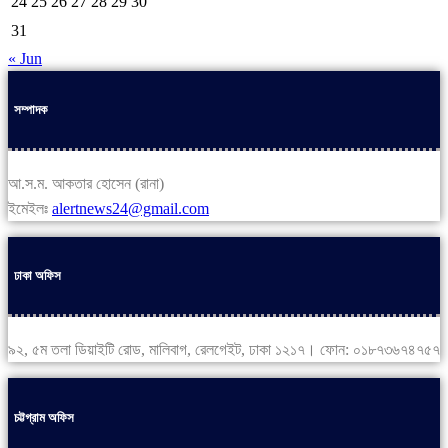
24
25
26
27
28
29
30
31
« Jun
সম্পাদক
আ.স.ম. আকতার হোসেন (রানা)
ইমেইলঃ
alertnews24@gmail.com
ঢাকা অফিস
৯২, ৫ম তলা ডিয়াইটি রোড, মালিবাগ, রেলগেইট, ঢাকা ১২১৭। ফোন: ০১৮৭৩৬৭৪৭৫৭
চট্টগ্রাম অফিস