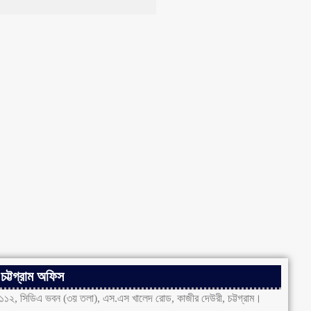
চট্টগ্রাম অফিস
১১২, সিডিএ ভবন (৩য় তলা), এস.এস খালেদ রোড, কাজীর দেউরী, চট্টগ্রাম।