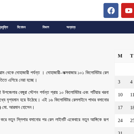
্রযুক্তি
বিনোদন
বিভাগ
অন্যান্য
M
T
রাম থেকে দোহাজারী পর্যন্ত । দোহাজারী–কক্সবাজার ১০১ কিলোমিটার রেল
তিতে এগিয়ে নেয়া হচ্ছে।
3
4
পজেলার বেঙ্গুরা স্টেশন পর্যন্ত প্রায় ১০ কিলোমিটার এবং পটিয়ার খরনা
10
1
মধ্যে দৃশ্যমান হয়ে উঠেছে। এই ১৬ কিলোমিটার রেললাইনে পাথর বসানোর
যাক) মো. আরমান হোসেন।
17
1
 করে নতুন স্লিপার বসানোর পর রেল লাইনটি একেবারে নতুন আঙ্গিকে রূপ
24
2
31