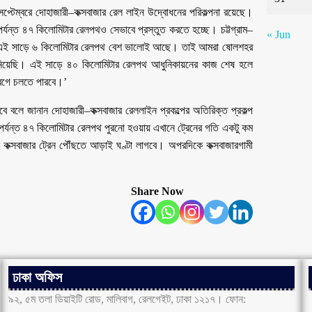
্টেম্বরে দোহাজারী–কক্সবাজার রেল লাইন উদ্বোধনের পরিকল্পনা রয়েছে।
পর্যন্ত ৪৭ কিলোমিটার রেলপথও সেভাবে প্রস্তুত করতে হচ্ছে। চট্টগ্রাম–
« Jun
াং এই সাড়ে ৬ কিলোমিটার রেলপথ বেশ ভালোই আছে। তাই আমরা ষোলশহর
গ নিয়েছি। এই সাড়ে ৪০ কিলোমিটার রেলপথ আধুনিকায়নের কাজ শেষ হলে
 বেগে চলতে পারবে।’
বে বলে জানান দোহাজারী–কক্সবাজার রেললাইন প্রকল্পের অতিরিক্ত প্রকল্প
 পর্যন্ত ৪৭ কিলোমিটার রেলপথ পুরনো হওয়ায় এখানে ট্রেনের গতি একটু কম
ে কক্সবাজার ট্রেন পৌঁছতে আড়াই ঘণ্টা লাগবে। অপরদিকে কক্সবাজারগামী
Share Now
ঢাকা অফিস
৯২, ৫ম তলা ডিয়াইটি রোড, মালিবাগ, রেলগেইট, ঢাকা ১২১৭। ফোন: