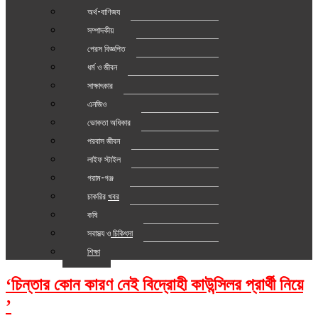
অর্থ-বাণিজ্য
সম্পাদকীয়
প্রেস বিজ্ঞপ্তি
ধর্ম ও জীবন
সাক্ষাৎকার
এনজিও
ভোক্তা অধিকার
প্রবাস জীবন
লাইফ স্টাইল
গ্রাম-গঞ্জ
চাকরির খবর
কৃষি
স্বাস্থ্য ও চিকিৎসা
শিক্ষা
‘চিন্তার কোন কারণ নেই বিদ্রোহী কাউন্সিলর প্রার্থী নিয়ে
’