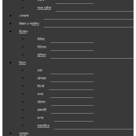
সড়ক দুর্ঘটনা
খেলাধুলা
বিজ্ঞান ও প্রযুক্তি
বিনোদন
মিডিয়া
ইতিহাস
রাশিফল
বিভাগ
ঢাকা
চট্টগ্রাম
সিলেট
খুলনা
বরিশাল
রাজশাহী
রংপুর
ময়মনসিংহ
অন্যান্য