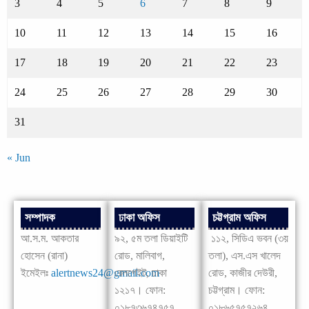
3
4
5
6
7
8
9
10
11
12
13
14
15
16
17
18
19
20
21
22
23
24
25
26
27
28
29
30
31
« Jun
সম্পাদক
ঢাকা অফিস
চট্টগ্রাম অফিস
আ.স.ম. আকতার
৯২, ৫ম তলা ডিয়াইটি
১১২, সিডিএ ভবন (৩য়
হোসেন (রানা)
রোড, মালিবাগ,
তলা), এস.এস খালেদ
ইমেইলঃ
alertnews24@gmail.com
রেলগেইট, ঢাকা
রোড, কাজীর দেউরী,
১২১৭। ফোন:
চট্টগ্রাম। ফোন:
০১৮৭৩৬৭৪৭৫৭
০১৮৬৫৭৫৭২৬৪