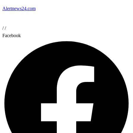
Alertnews24.com
/
/
Facebook