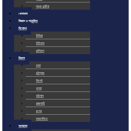
সড়ক দুর্ঘটনা
খেলাধুলা
বিজ্ঞান ও প্রযুক্তি
বিনোদন
মিডিয়া
ইতিহাস
রাশিফল
বিভাগ
ঢাকা
চট্টগ্রাম
সিলেট
খুলনা
বরিশাল
রাজশাহী
রংপুর
ময়মনসিংহ
অন্যান্য