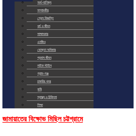
অর্থ-বাণিজ্য
সম্পাদকীয়
প্রেস বিজ্ঞপ্তি
ধর্ম ও জীবন
সাক্ষাৎকার
এনজিও
ভোক্তা অধিকার
প্রবাস জীবন
লাইফ স্টাইল
গ্রাম-গঞ্জ
চাকরির খবর
কৃষি
স্বাস্থ্য ও চিকিৎসা
শিক্ষা
জামায়াতের বিক্ষোভ মিছিল চট্টগ্রামে