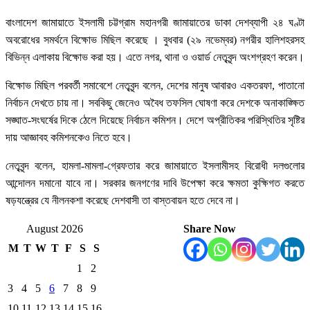
বাংলাদেশ জামায়াতে ইসলামী চট্টগ্রাম মহানগরী জামায়াতের ডাকা দেশব্যাপী ২৪ ঘণ্টা
অবরোধের সমর্থনে বিক্ষোভ মিছিল করেছে । বুধবার (২৯ নভেম্বর) নগরীর হালিশহরসহ
বিভিন্ন এলাকায় বিক্ষোভ করা হয়। এতে নগর, থানা ও ওয়ার্ড নেতৃবৃন্দ অংশগ্রহণ করেন।
বিক্ষোভ মিছিল পরবর্তী সমাবেশে নেতৃবৃন্দ বলেন, দেশের মানুষ আবারও একতরফা, পাতানো
নির্বাচন দেখতে চায় না। সবকিছু জেনেও অবৈধ তফসিল ঘোষণা করে দেশকে অনাকাঙ্ক্ষিত
সঙ্ঘাত-সংঘর্ষের দিকে ঠেলে দিয়েছে নির্বাচন কমিশন। দেশে অপ্রীতিকর পরিস্থিতির সৃষ্টির
দায় আজ্ঞাবহ কমিশনকেও নিতে হবে।
নেতৃবৃন্দ বলেন, হামলা-মামলা-গ্রেফতার করে জামায়াতে ইসলামীসহ বিরোধী দলগুলোর
আন্দোলন দমানো যাবে না। সরকার জনগণের দাবি উপেক্ষা করে ক্ষমতা কুক্ষিগত করতে
ষড়যন্ত্রের যে নীলনকশা করেছে দেশবাসী তা বাস্তবায়ন হতে দেবে না।
August 2026
Share Now
M
T
W
T
F
S
S
1
2
3
4
5
6
7
8
9
10
11
12
13
14
15
16