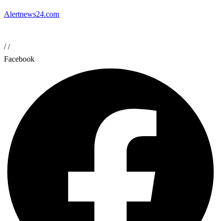
Alertnews24.com
/
/
Facebook