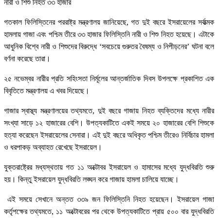
নারী ও শিশু নিহত ৩৩ হাজার
গতকাল ফিলিস্তিনের পররাষ্ট্র মন্ত্রণালয় জানিয়েছে, গত দুই বছরে ইসরায়েলের সর্বাত্মক
হামলায় গাজা এবং পশ্চিম তীরে ৩৩ হাজার ফিলিস্তিনি নারী ও শিশু নিহত হয়েছে। এটাকে
আধুনিক বিশ্বে নারী ও শিশুদের বিরুদ্ধে ‘সবচেয়ে গুরুতর বৈষম্য ও নিপীড়নের’ ঘটনা বলে
বর্ণনা করেছে তারা।
২৫ নভেম্বর নারীর প্রতি সহিংসতা নির্মূলের আন্তর্জাতিক দিবস উপলক্ষে প্রকাশিত এক
বিবৃতিতে মন্ত্রণালয় এ খবর দিয়েছে।
গাজার স্বাস্থ্য মন্ত্রণালয়ের তথ্যমতে, দুই বছরে গাজায় নিহত ব্যক্তিদের মধ্যে নারীর
সংখ্যা সাড়ে ১২ হাজারের বেশি। উপত্যকাটিতে একই সময়ে ২০ হাজারের বেশি শিশুকে
হত্যা করেছেন ইসরায়েলের সেনারা। এই দুই বছরে অধিকৃত পশ্চিম তীরেও নির্বিচার হামলা
ও ধরপাকড় অব্যাহত রেখেছে ইসরায়েল।
যুক্তরাষ্ট্রের মধ্যস্থতায় গত ১১ অক্টোবর ইসরায়েল ও হামাসের মধ্যে যুদ্ধবিরতি শুরু
হয়। কিন্তু ইসরায়েল যুদ্ধবিরতি লঙ্ঘন করে গাজায় হামলা চালিয়ে যাচ্ছে।
এই সময়ে সেখানে অন্তত ৩৩৯ জন ফিলিস্তিনি নিহত হয়েছেন। ইসরায়েল গাজা
কর্তৃপক্ষের তথ্যমতে, ১১ অক্টোবরের পর থেকে উপত্যকাটিতে প্রায় ৫০০ বার যুদ্ধবিরতি