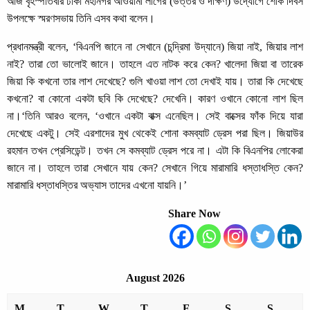
আজ বৃহস্পতিবার ঢাকা মহানগর আওয়ামী লীগের (উত্তর ও দক্ষিণ) উদ্যোগে শোক দিবস
উপলক্ষে স্মরণসভায় তিনি এসব কথা বলেন।
প্রধানমন্ত্রী বলেন, ‘বিএনপি জানে না সেখানে (চন্দ্রিমা উদ্যানে) জিয়া নাই, জিয়ার লাশ
নাই? তারা তো ভালোই জানে। তাহলে এত নাটক করে কেন? খালেদা জিয়া বা তারেক
জিয়া কি কখনো তার লাশ দেখেছে? গুলি খাওয়া লাশ তো দেখাই যায়। তারা কি দেখেছে
কখনো? বা কোনো একটা ছবি কি দেখেছে? দেখেনি। কারণ ওখানে কোনো লাশ ছিল
না।‘তিনি আরও বলেন, ‘ওখানে একটা বাক্স এনেছিল। সেই বাক্সের ফাঁক দিয়ে যারা
দেখেছে একটু। সেই এরশাদের মুখ থেকেই শোনা কমব্যাট ড্রেস পরা ছিল। জিয়াউর
রহমান তখন প্রেসিডেন্ট। তখন সে কমব্যাট ড্রেস পরে না। এটা কি বিএনপির লোকেরা
জানে না। তাহলে তারা সেখানে যায় কেন? সেখানে গিয়ে মারামারি ধস্তাধস্তি কেন?
মারামারি ধস্তাধস্তির অভ্যাস তাদের এখনো যায়নি।’
Share Now
August 2026
M
T
W
T
F
S
S