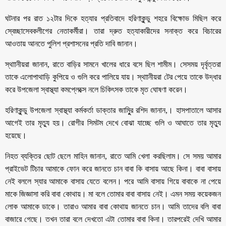
ঘটনার পর রাত ১২টার দিকে হত্যার প্রতিবাদে হরিণাকুন্ডু শহরে বিক্ষোভ মিছিল করে
স্বেচ্ছাসেবকলীগের নেতাকর্মীরা। তারা দ্রুত হত্যাকারীদের সনাক্ত করে বিচারের
আওতায় আনতে পুলিশ প্রশাসনের প্রতি দাবি জানান।
স্থাানীয়রা জানান, রাতে বাড়ির সামনে খালের ধারে বসে ছিল শামীম। সেসময় দৃর্বৃত্তরা
তাকে এলোপাথাড়ি কুপিয়ে ও গুলি করে পালিয়ে যায়। স্থাানীয়রা টের পেয়ে তাকে উদ্ধার
করে উপজেলা স্বাস্থ্যা কমপ্লেক্সে নলে চিকিৎসক তাকে মৃত ঘোষণা করেন।
হরিণাকুন্ডু উপজেলা স্বাস্থ্যা কর্মকর্তা ডাক্তার জামিুুর রশিদ জানান,। হাসপাতালে আসার
আগেই তার মৃত্যু হয়। রোগীর সিমটম দেখে বোঝা যাচ্ছে গুলি ও আঘাতে তার মৃত্যু
হয়েছে।
নিহত ব্যক্তির ছোট ছেলে মাহিন জানান, রাতে আমি খেলা করছিলাম। সে সময় আমার
প্রাইভেট টিচার আমাকে ফোন করে জানতে চান বাবা কি বাসায় আছে কিনা। বাবা বাসায়
নেই বললে স্যার আমাকে বাসায় যেতে বলেন। পরে আমি বাসায় গিয়ে বাবাকে না পেয়ে
মাকে জিজ্ঞাসা করি বাবা কোথায়। মা বলে তোমার বাবা বাসায় নেই। এমন সময় কয়েকজন
লোক আমাকে ডাকে। তারাও আমার বাবা কোথায় জানতে চান। আমি তাদের বলি বাবা
বাজারে গেছে। তখন তারা বলে দেখতো এটা তোমার বাবা কিনা। তারপরেই দেখি আমার