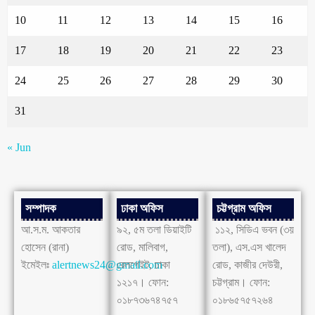
10
11
12
13
14
15
16
17
18
19
20
21
22
23
24
25
26
27
28
29
30
31
« Jun
সম্পাদক
ঢাকা অফিস
চট্টগ্রাম অফিস
আ.স.ম. আকতার
৯২, ৫ম তলা ডিয়াইটি
১১২, সিডিএ ভবন (৩য়
হোসেন (রানা)
রোড, মালিবাগ,
তলা), এস.এস খালেদ
ইমেইলঃ
alertnews24@gmail.com
রেলগেইট, ঢাকা
রোড, কাজীর দেউরী,
১২১৭। ফোন:
চট্টগ্রাম। ফোন:
০১৮৭৩৬৭৪৭৫৭
০১৮৬৫৭৫৭২৬৪