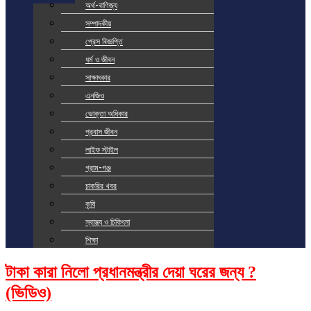
অর্থ-বাণিজ্য
সম্পাদকীয়
প্রেস বিজ্ঞপ্তি
ধর্ম ও জীবন
সাক্ষাৎকার
এনজিও
ভোক্তা অধিকার
প্রবাস জীবন
লাইফ স্টাইল
গ্রাম-গঞ্জ
চাকরির খবর
কৃষি
স্বাস্থ্য ও চিকিৎসা
শিক্ষা
টাকা কারা নিলো প্রধানমন্ত্রীর দেয়া ঘরের জন্য ?
(ভিডিও)