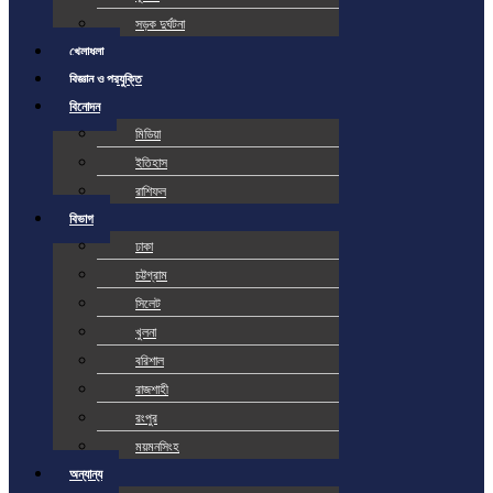
সড়ক দুর্ঘটনা
খেলাধুলা
বিজ্ঞান ও প্রযুক্তি
বিনোদন
মিডিয়া
ইতিহাস
রাশিফল
বিভাগ
ঢাকা
চট্টগ্রাম
সিলেট
খুলনা
বরিশাল
রাজশাহী
রংপুর
ময়মনসিংহ
অন্যান্য