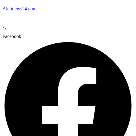
Alertnews24.com
/
/
Facebook