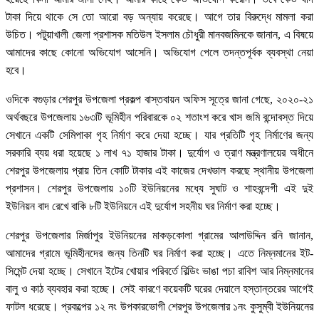
টাকা দিয়ে থাকে সে তো আরো বড় অন্যায় করেছে। আগে তার বিরুদ্ধে মামলা করা
উচিত। পটুয়াখালী জেলা প্রশাসক মতিউল ইসলাম চৌধুরী মানবজমিনকে জানান, এ বিষয়ে
আমাদের কাছে কোনো অভিযোগ আসেনি। অভিযোগ পেলে তদন্তপূর্বক ব্যবস্থা নেয়া
হবে।
ওদিকে বগুড়ার শেরপুর উপজেলা প্রকল্প বাস্তবায়ন অফিস সূত্রে জানা গেছে, ২০২০-২১
অর্থবছরে উপজেলায় ১৬৩টি ভূমিহীন পরিবারকে ০২ শতাংশ করে খাস জমি বন্দোবস্ত দিয়ে
সেখানে একটি সেমিপাকা গৃহ নির্মাণ করে দেয়া হচ্ছে। যার প্রতিটি গৃহ নির্মাণের জন্য
সরকারি ব্যয় ধরা হয়েছে ১ লাখ ৭১ হাজার টাকা। দুর্যোগ ও ত্রাণ মন্ত্রণালয়ের অধীনে
শেরপুর উপজেলায় প্রায় তিন কোটি টাকার এই কাজের দেখভাল করছে স্থানীয় উপজেলা
প্রশাসন। শেরপুর উপজেলায় ১০টি ইউনিয়নের মধ্যে সুঘাট ও শাহবন্দেগী এই দুই
ইউনিয়ন বাদ রেখে বাকি ৮টি ইউনিয়নে এই দুর্যোগ সহনীয় ঘর নির্মাণ করা হচ্ছে।
শেরপুর উপজেলার মির্জাপুর ইউনিয়নের মাকড়কোলা গ্রামের আলাউদ্দিন রনি জানান,
আমাদের গ্রামে ভূমিহীনদের জন্য তিনটি ঘর নির্মাণ করা হচ্ছে। এতে নিম্নমানের ইট-
সিমেন্ট দেয়া হচ্ছে। সেখানে ইটের খোয়ার পরিবর্তে বিল্ডিং ভাঙা পচা রাবিশ আর নিম্নমানের
বালু ও কাঠ ব্যবহার করা হচ্ছে। সেই কারণে কয়েকটি ঘরের দেয়ালে হস্তান্তরের আগেই
ফাটল ধরেছে। প্রকল্পের ১২ নং উপকারভোগী শেরপুর উপজেলার ১নং কুসুম্বী ইউনিয়নের