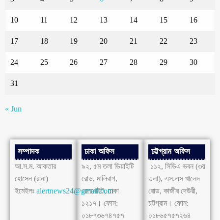
10
11
12
13
14
15
16
17
18
19
20
21
22
23
24
25
26
27
28
29
30
31
« Jun
সম্পাদক
ঢাকা অফিস
চট্টগ্রাম অফিস
আ.স.ম. আকতার
৯২, ৫ম তলা ডিয়াইটি
১১২, সিডিএ ভবন (৩য়
হোসেন (রানা)
রোড, মালিবাগ,
তলা), এস.এস খালেদ
ইমেইলঃ
alertnews24@gmail.com
রেলগেইট, ঢাকা
রোড, কাজীর দেউরী,
১২১৭। ফোন:
চট্টগ্রাম। ফোন:
০১৮৭৩৬৭৪৭৫৭
০১৮৬৫৭৫৭২৬৪